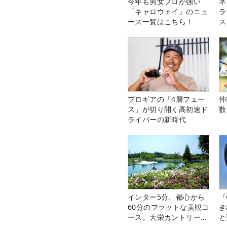
今年も男女プロが強い
ネ
「キャロウェイ」のニュ
ラ
ース一覧はこちら！
ス
プロギアの「4層フェー
仲
ス」が切り開く高初速ド
数
ライバーの新時代
インター5分、都心から
『
60分のフラットな美観コ
き
ース。大栄カントリー俱
と