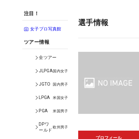
注目！
選手情報
女子プロ写真館
ツアー情報
全ツアー
JLPGA
国内女子
JGTO
国内男子
LPGA
米国女子
PGA
米国男子
DPワ
欧州男子
ールド
プロフィール