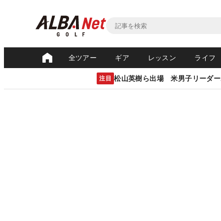
全ツアー
ギア
レッスン
ライフ
松山英樹ら出場 米男子リーダー
注目