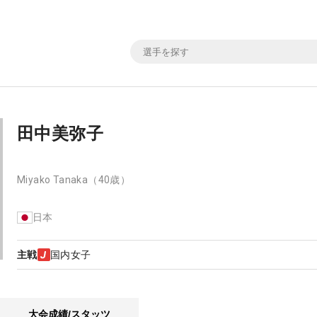
田中美弥子
Miyako Tanaka
（40歳）
日本
主戦
国内女子
大会成績/スタッツ