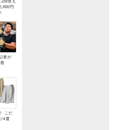
に2回使え
,000円
！
記者が
改善
！ こだ
ツ4選