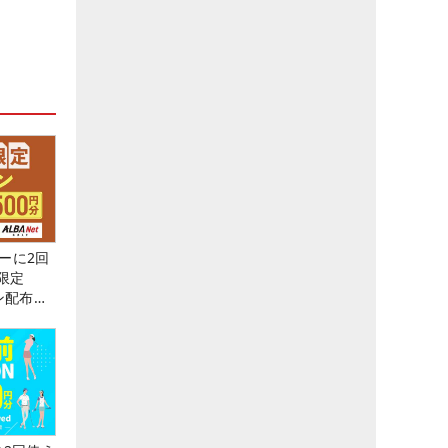
ーに2回
限定
ン配布