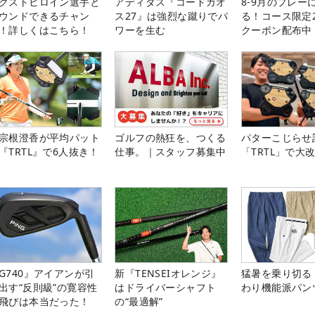
クストヒロイン選手と
アディダス『コードカオ
8-9月のプレー
ウンドできるチャン
ス27』は強烈な蹴りでパ
る！コース限定2
！詳しくはこちら！
ワーを生む
クーポン配布中
宗根澄香が平均パット
ゴルフの熱狂を、つくる
パターこじらせ
『TRTL』で6人抜き！
仕事。｜スタッフ募集中
「TRTL」で大
G740』アイアンが引
新『TENSEIオレンジ』
猛暑を乗り切る
出す“反則級”の寛容性
はドライバーシャフト
わり機能派パン
飛びは本当だった！
の“最適解”