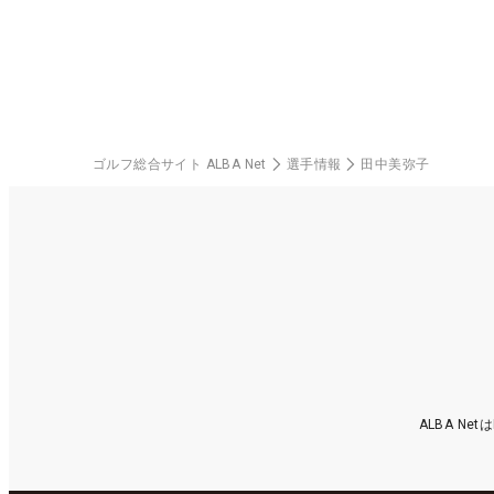
楽部（千葉県）
ゴルフ総合サイト ALBA Net
選手情報
田中美弥子
ALBA N