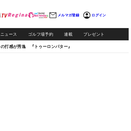
メルマガ登録
ログイン
Sニュース
ゴルフ場予約
連載
プレゼント
しの打感が秀逸 『トゥーロンパター』