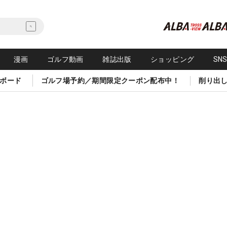
漫画
ゴルフ動画
雑誌出版
ショッピング
SN
ボード
ゴルフ場予約／期間限定クーポン配布中！
削り出