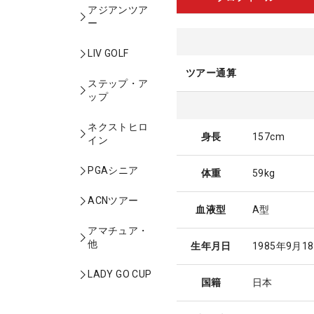
アジアンツア
ー
LIV GOLF
ツアー通算
ステップ・ア
ップ
ネクストヒロ
身長
157cm
イン
PGAシニア
体重
59kg
ACNツアー
血液型
A型
アマチュア・
他
生年月日
1985年9月1
LADY GO CUP
国籍
日本