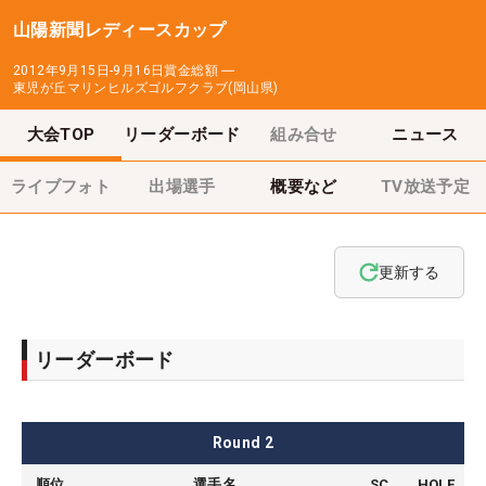
山陽新聞レディースカップ
2012年9月15日-9月16日
賞金総額
―
東児が丘マリンヒルズゴルフクラブ(岡山県)
大会TOP
リーダーボード
組み合せ
ニュース
ライブフォト
出場選手
概要など
TV放送予定
更新する
リーダーボード
Round
2
順位
選手名
SC
HOLE