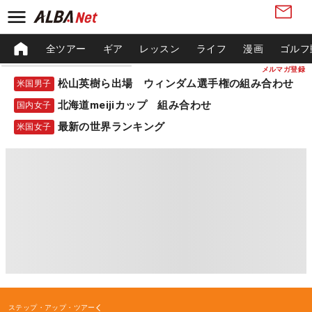
全ツアー
ギア
レッスン
ライフ
漫画
ゴルフ
メルマガ登録
松山英樹ら出場 ウィンダム選手権の組み合わせ
米国男子
北海道meijiカップ 組み合わせ
国内女子
最新の世界ランキング
米国女子
ステップ・アップ・ツアー