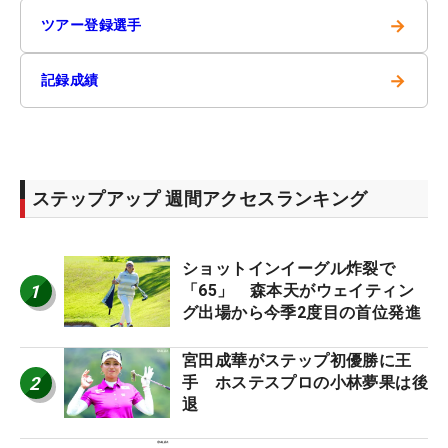
→
ツアー登録選手
→
記録成績
ステップアップ 週間アクセスランキング
ショットインイーグル炸裂で
1
「65」 森本天がウェイティン
グ出場から今季2度目の首位発進
宮田成華がステップ初優勝に王
2
手 ホステスプロの小林夢果は後
退