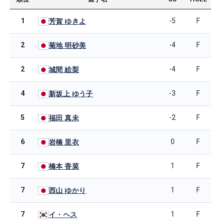
1
-5
F
芳賀 ゆきよ
2
-4
F
菊地 明砂美
2
-4
F
城間 絵梨
4
-3
F
新坂上 ゆう子
5
-2
F
福田 真未
6
0
F
岩橋 里衣
7
1
F
橋本 香菜
7
1
F
西山 ゆかり
7
1
F
イ・ヘス