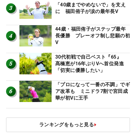
「40歳までやめないで」を支え
3
に 福田侑子が涙の最年長V
44歳・福田侑子がステップ最年
4
長優勝 プレーオフ制し悲願の初
V
30代初戦で自己ベスト『65』
5
髙橋恵が16年ぶりVへ首位発進
「切実に優勝したい」
「プロになって一番の不調」でギ
6
ア改革も ミニドラ7割で宮田成
華が初Vに王手
ランキングをもっと見る