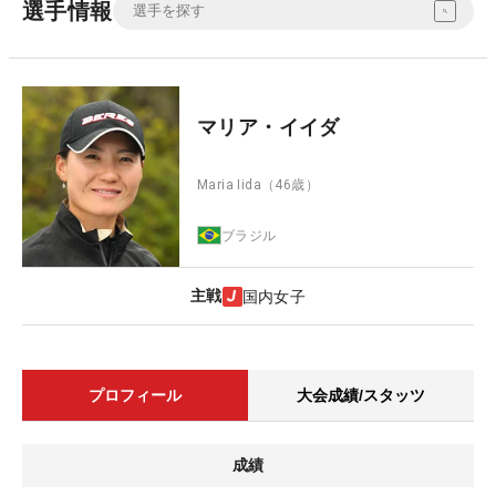
選手情報
マリア・イイダ
Maria Iida
（46歳）
ブラジル
主戦
国内女子
プロフィール
大会成績/スタッツ
成績