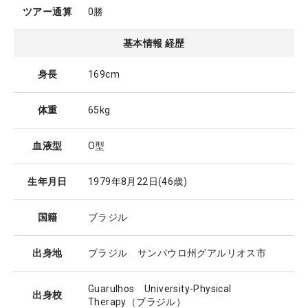
ツアー通算
0勝
基本情報 経歴
身長
169cm
体重
65kg
血液型
O型
生年月日
1979年8月22日
(46歳)
国籍
ブラジル
出身地
ブラジル サンパウロ州グアルリオス市
Guarulhos University-Physical
出身校
Therapy（ブラジル）