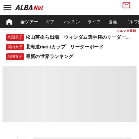
全ツアー
ギア
レッスン
ライフ
漫画
ゴルフ
メルマガ登録
松山英樹ら出場 ウィンダム選手権のリーダーボード
米国男子
北海道meijiカップ リーダーボード
国内女子
最新の世界ランキング
米国女子