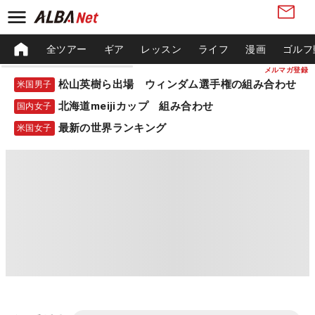
全ツアー
ギア
レッスン
ライフ
漫画
ゴルフ
メルマガ登録
松山英樹ら出場 ウィンダム選手権の組み合わせ
米国男子
北海道meijiカップ 組み合わせ
国内女子
最新の世界ランキング
米国女子