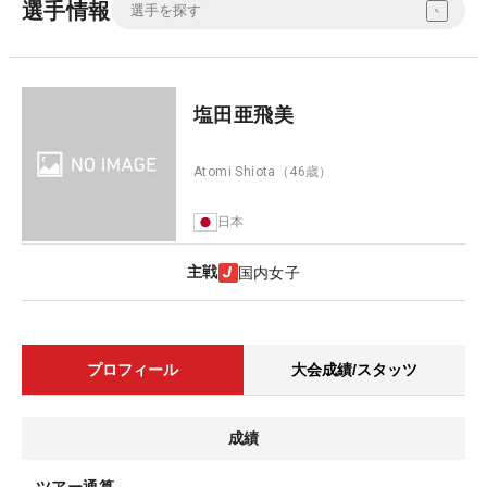
選手情報
塩田亜飛美
Atomi Shiota
（46歳）
日本
主戦
国内女子
プロフィール
大会成績/スタッツ
成績