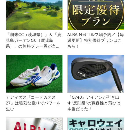
「潮来CC（茨城県）」＆「鹿
ALBA Netゴルフ場予約／【毎
児島ガーデンGC（鹿児島
週更新】特別優待プランはこ
県）」の無料プレー券が当た
ちら！
る！！
アディダス『コードカオス
『G740』アイアンが引き出
27』は強烈な蹴りでパワーを
す“反則級”の寛容性と飛びは
生む
本当だった！