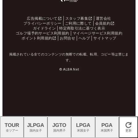
広告掲載について
スタッフ募集
運営会社
プライバシーポリシー
ご利用に際して
会員規約
ガイドライン
特定商取引法に基づく表示
ゴルフ場予約サービス利用規約
マイページサービス利用規約
ポイント利用規約
お問合せ
ヘルプ
サイトマップ
掲載されている全てのコンテンツの無断での転載、転用、コピー等は禁じま
す。
© ALBA Net
TOUR
JLPGA
JGTO
LPGA
PGA
閉じる
全ツアー
国内女子
国内男子
米国女子
米国男子
更新