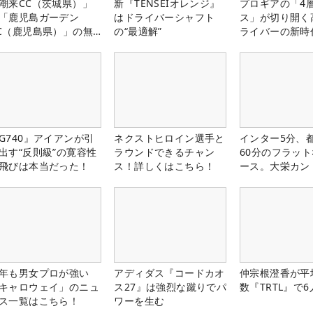
潮来CC（茨城県）」
新『TENSEIオレンジ』
プロギアの「4
「鹿児島ガーデン
はドライバーシャフト
ス」が切り開く
C（鹿児島県）」の無
の“最適解”
ライバーの新時
プレー券が当たる！！
G740』アイアンが引
ネクストヒロイン選手と
インター5分、
出す“反則級”の寛容性
ラウンドできるチャン
60分のフラッ
飛びは本当だった！
ス！詳しくはこちら！
ース。大栄カン
楽部（千葉県）
年も男女プロが強い
アディダス『コードカオ
仲宗根澄香が平
キャロウェイ」のニュ
ス27』は強烈な蹴りでパ
数『TRTL』で
ス一覧はこちら！
ワーを生む