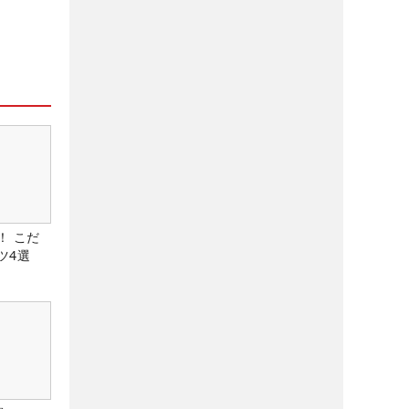
！ こだ
ツ4選