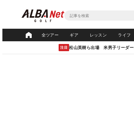
全ツアー
ギア
レッスン
ライフ
松山英樹ら出場 米男子リーダー
注目