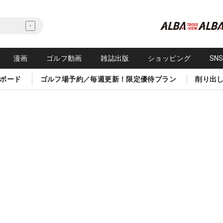
漫画
ゴルフ動画
雑誌出版
ショッピング
SN
ボード
ゴルフ場予約／毎週更新！限定優待プラン
削り出