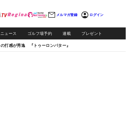
メルマガ登録
ログイン
Sニュース
ゴルフ場予約
連載
プレゼント
しの打感が秀逸 『トゥーロンパター』