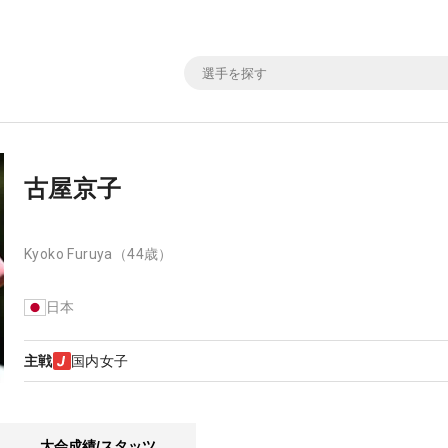
古屋京子
Kyoko Furuya
（44歳）
日本
主戦
国内女子
大会成績/スタッツ