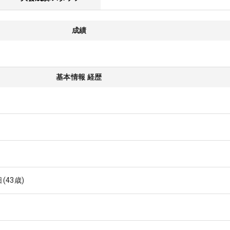
成績
基本情報 経歴
日
(43歳)