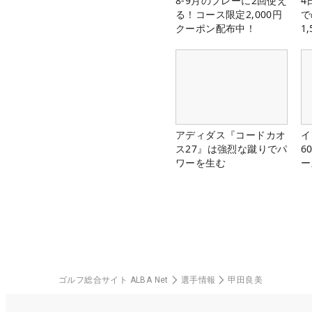
8-9月のプレーに2回使え
4
る！コース限定2,000円
で
クーポン配布中！
1
中
アディダス『コードカオ
イ
ス27』は強烈な蹴りでパ
6
ワーを生む
ー
楽
ゴルフ総合サイト ALBA Net
選手情報
甲田良美