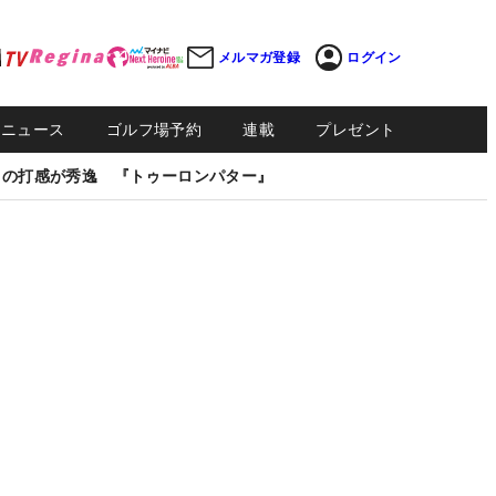
メルマガ登録
ログイン
Sニュース
ゴルフ場予約
連載
プレゼント
しの打感が秀逸 『トゥーロンパター』