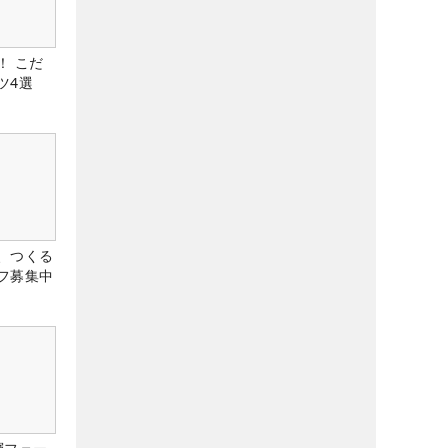
！ こだ
ツ4選
、つくる
フ募集中