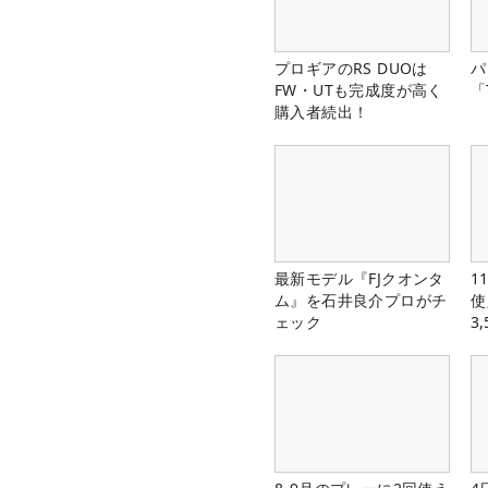
プロギアのRS DUOは
パ
FW・UTも完成度が高く
「
購入者続出！
最新モデル『FJクオンタ
1
ム』を石井良介プロがチ
使
ェック
3
中