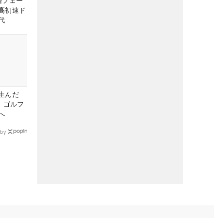
層フェー
高初速ド
代
生んだ
、ゴルフ
へ
by