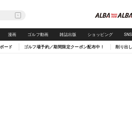
漫画
ゴルフ動画
雑誌出版
ショッピング
SN
ボード
ゴルフ場予約／期間限定クーポン配布中！
削り出