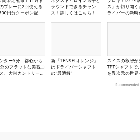
日間限定配布！11月ま
ネクストヒロイン選手と
プロギアの「4
のプレーに2回使える
ラウンドできるチャン
ス」が切り開く
,500円分クーポン配布
ス！詳しくはこちら！
ライバーの新時
！
ンター5分、都心から
新『TENSEIオレンジ』
スイスの叡智が
0分のフラットな美観コ
はドライバーシャフト
TPTシャフトで
ス。大栄カントリー俱
の“最適解”
を異次元の世界
部（千葉県）
Recommended 