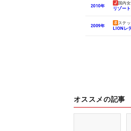
国内女
2010
年
リゾート
ステッ
2009
年
LION
オススメの記事