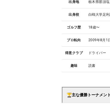
出身地
栃木県那須塩
出身校
白鴎大学足利
ゴルフ歴
18歳〜
プロ転向
2009年8月
得意クラブ
ドライバー
趣味
読書
主な優勝トーナメン