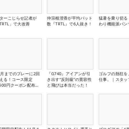
ターこじらせ記者が
仲宗根澄香が平均パット
猛暑を乗り切る
TRTL」で大改善
数『TRTL』で6人抜き！
わり機能派パン
1月までのプレーに2回
『G740』アイアンが引
ゴルフの熱狂を
える！コース限定
き出す“反則級”の寛容性
仕事。｜スタッ
,500円クーポン配布
と飛びは本当だった！
！