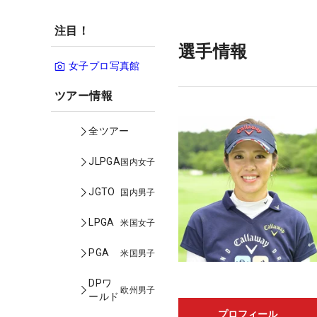
注目！
選手情報
女子プロ写真館
ツアー情報
全ツアー
JLPGA
国内女子
JGTO
国内男子
LPGA
米国女子
PGA
米国男子
DPワ
欧州男子
ールド
プロフィール