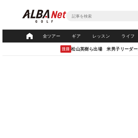
全ツアー
ギア
レッスン
ライフ
松山英樹ら出場 米男子リーダー
注目