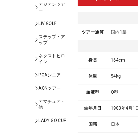
アジアンツア
ー
LIV GOLF
ツアー通算
国内1勝
ステップ・ア
ップ
ネクストヒロ
身長
164cm
イン
PGAシニア
体重
54kg
ACNツアー
血液型
O型
アマチュア・
他
生年月日
1983年4月1
LADY GO CUP
国籍
日本