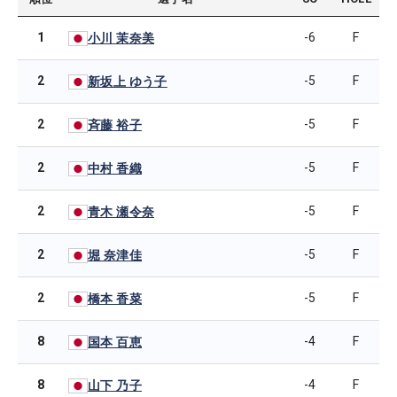
1
-6
F
小川 茉奈美
2
-5
F
新坂上 ゆう子
2
-5
F
斉藤 裕子
2
-5
F
中村 香織
2
-5
F
青木 瀬令奈
2
-5
F
堀 奈津佳
2
-5
F
橋本 香菜
8
-4
F
国本 百恵
8
-4
F
山下 乃子