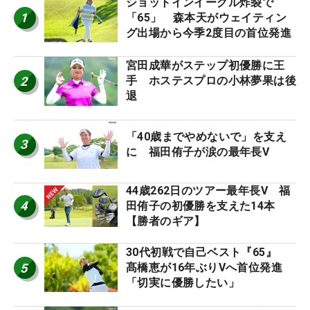
ショットインイーグル炸裂で
1
「65」 森本天がウェイティン
グ出場から今季2度目の首位発進
宮田成華がステップ初優勝に王
2
手 ホステスプロの小林夢果は後
退
「40歳までやめないで」を支え
3
に 福田侑子が涙の最年長V
44歳262日のツアー最年長V 福
4
田侑子の初優勝を支えた14本
【勝者のギア】
30代初戦で自己ベスト『65』
5
髙橋恵が16年ぶりVへ首位発進
「切実に優勝したい」