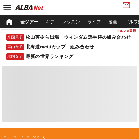
全ツアー
ギア
レッスン
ライフ
漫画
ゴルフ
メルマガ登録
松山英樹ら出場 ウィンダム選手権の組み合わせ
米国男子
北海道meijiカップ 組み合わせ
国内女子
最新の世界ランキング
米国女子
ステップ・アップ・ツアー