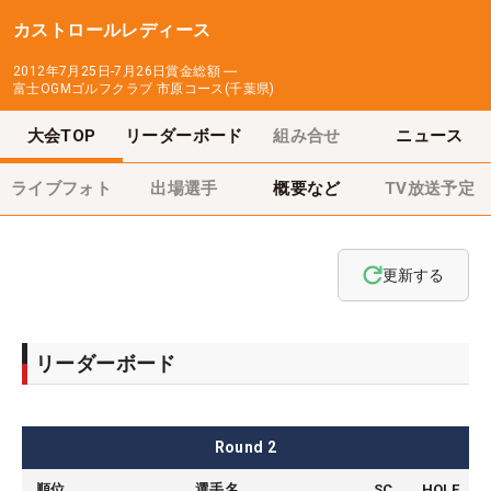
カストロールレディース
2012年7月25日-7月26日
賞金総額
―
富士OGMゴルフクラブ 市原コース(千葉県)
大会TOP
リーダーボード
組み合せ
ニュース
ライブフォト
出場選手
概要など
TV放送予定
更新する
リーダーボード
Round
2
順位
選手名
SC
HOLE