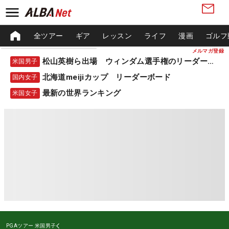
全ツアー
ギア
レッスン
ライフ
漫画
ゴルフ
メルマガ登録
松山英樹ら出場 ウィンダム選手権のリーダーボード
米国男子
北海道meijiカップ リーダーボード
国内女子
最新の世界ランキング
米国女子
PGAツアー
米国男子