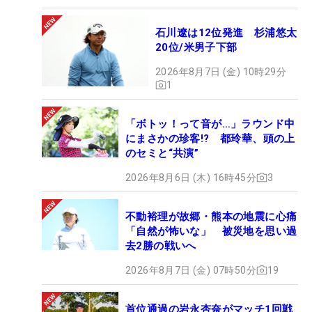
石川遼は12位発進 杉浦悠太
20位/米男子下部
2026年8月7日 (金) 10時29分
1
「ボトッ！って音が…」ラウンド中
にまさかの珍客!? 都玲華、頭の上
のセミと“共演”
2026年8月6日 (木) 16時45分
3
不動裕理が故郷・熊本の地震に心痛
「自然が怖いな」 被災地を思い過
去2勝の戦いへ
2026年8月7日 (金) 07時50分
19
首位通過の岩永杏奈がマッチ1回戦