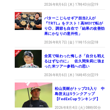
2026年8月6日 (木) 17時43分
19
パターこじらせギア担当2人が
『TRTL』をテスト！高MOIで転が
り◎、調節も自在で「結果の改善効
果にかなりの意外性」
2026年8月7日 (金) 11時15分
18
全英で味わった悔しさ「自分も戦え
るはずなのに」 佐久間朱莉に強ま
った米ツアー参戦への思い
2026年8月6日 (木) 16時45分
19
松山英樹がトップ25入り 中
島啓太は5ランクアップ
【FedExCupランキング】
2026年8月4日 (火) 08時00分