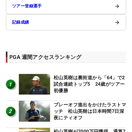
→
ツアー登録選手
→
記録成績
PGA 週間アクセスランキング
松山英樹は裏街道から「64」で2
1
試合連続トップ5 24歳がツアー
初優勝
プレーオフ進出をかけたラストマ
2
ッチ 松山英樹は日本時間7日深
夜にティオフ
松山英樹が7000万円獲得 通算7