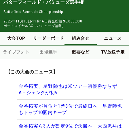
バターフィールド・バミューダ選手権
Butterfield Bermuda Championship
2025年11月13日-11月16日
賞金総額
$6,000,000
ポートロイヤルGC（バミューダ諸島）
大会TOP
リーダーボード
組み合せ
ニュース
ライブフォト
出場選手
概要など
TV放送予定
【この大会のニュース】
金谷拓実、星野陸也は米ツアー初優勝ならず
A・シェンクが初V
金谷拓実が首位と1差3位で最終日へ 星野陸也
もトップ10圏内キープ
金谷拓実ら3人が暫定9位で決勝へ 大西魁斗は