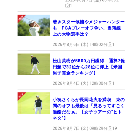
1
若きスター候補やメジャーハンター
も PGAプレーオフ争い、当落線
上の大物選手は？
2026年8月6日 (木) 14時02分
1
松山英樹が5800万円獲得 通算7億
円超で32位から28位に浮上【米国
男子賞金ランキング】
2026年8月4日 (火) 12時30分
1
小祝さくらが長岡花火を満喫 束の
間のオフも最後は「見るってすごく
過酷だなぁ」【女子ツアーの“ヒト
ネタ”】
2026年8月7日 (金) 09時29分
19