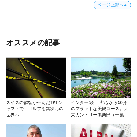
ページ上部へ
オススメの記事
スイスの叡智が生んだTPTシ
インター5分、都心から60分
ャフトで、ゴルフを異次元の
のフラットな美観コース。大
世界へ
栄カントリー俱楽部（千葉
県）