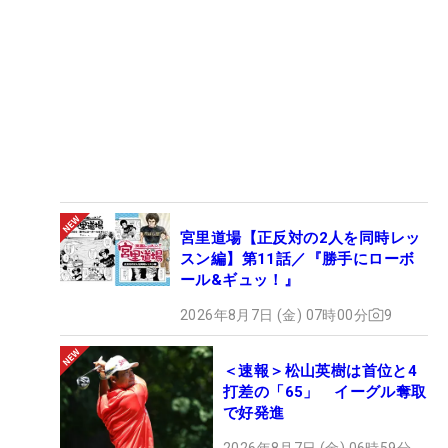
宮里道場【正反対の2人を同時レッ
スン編】第11話／『勝手にローボ
ール&ギュッ！』
2026年8月7日 (金) 07時00分
9
＜速報＞松山英樹は首位と4
打差の「65」 イーグル奪取
で好発進
2026年8月7日 (金) 06時59分