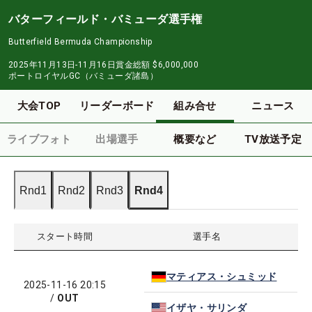
バターフィールド・バミューダ選手権
Butterfield Bermuda Championship
2025年11月13日-11月16日
賞金総額
$6,000,000
ポートロイヤルGC（バミューダ諸島）
大会TOP
リーダーボード
組み合せ
ニュース
ライブフォト
出場選手
概要など
TV放送予定
Rnd1
Rnd2
Rnd3
Rnd4
スタート時間
選手名
マティアス・シュミッド
2025-11-16 20:15
/
OUT
イザヤ・サリンダ