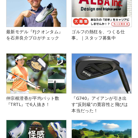
最新モデル『FJクオンタム』
ゴルフの熱狂を、つくる仕
を石井良介プロがチェック
事。｜スタッフ募集中
仲宗根澄香が平均パット数
『G740』アイアンが引き出
『TRTL』で6人抜き！
す“反則級”の寛容性と飛びは
本当だった！