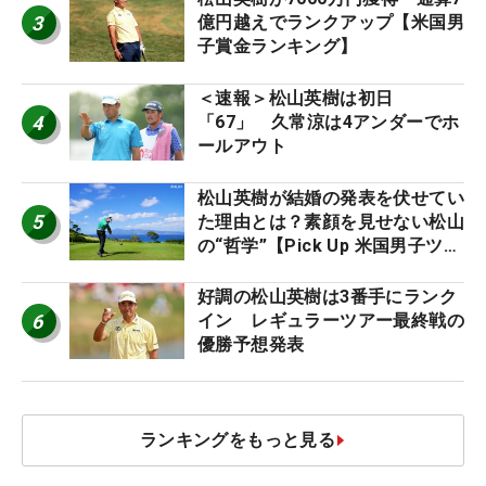
3
億円越えでランクアップ【米国男
子賞金ランキング】
＜速報＞松山英樹は初日
4
「67」 久常涼は4アンダーでホ
ールアウト
松山英樹が結婚の発表を伏せてい
5
た理由とは？素顔を見せない松山
の“哲学”【Pick Up 米国男子ツア
ー十大ニュース】
好調の松山英樹は3番手にランク
6
イン レギュラーツアー最終戦の
優勝予想発表
ランキングをもっと見る