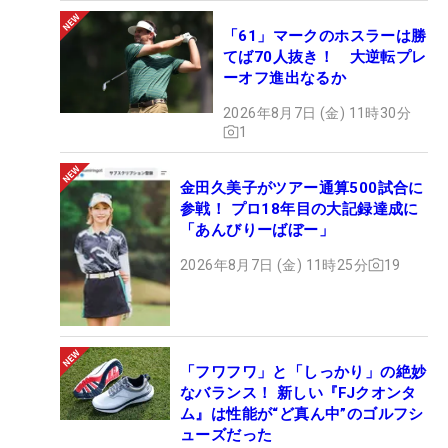
「61」マークのホスラーは勝
てば70人抜き！ 大逆転プレ
ーオフ進出なるか
2026年8月7日 (金) 11時30分
1
金田久美子がツアー通算500試合に
参戦！ プロ18年目の大記録達成に
「あんびりーばぼー」
2026年8月7日 (金) 11時25分
19
「フワフワ」と「しっかり」の絶妙
なバランス！ 新しい『FJクオンタ
ム』は性能が“ど真ん中”のゴルフシ
ューズだった