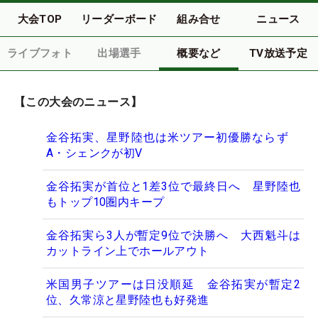
大会TOP
リーダーボード
組み合せ
ニュース
ライブフォト
出場選手
概要など
TV放送予定
【この大会のニュース】
金谷拓実、星野陸也は米ツアー初優勝ならず
A・シェンクが初V
金谷拓実が首位と1差3位で最終日へ 星野陸也
もトップ10圏内キープ
金谷拓実ら3人が暫定9位で決勝へ 大西魁斗は
カットライン上でホールアウト
米国男子ツアーは日没順延 金谷拓実が暫定2
位、久常涼と星野陸也も好発進