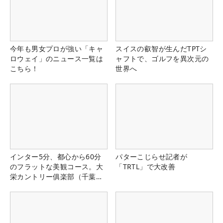
今年も男女プロが強い「キャ
スイスの叡智が生んだTPTシ
ロウェイ」のニュース一覧は
ャフトで、ゴルフを異次元の
こちら！
世界へ
インター5分、都心から60分
パターこじらせ記者が
のフラットな美観コース。大
「TRTL」で大改善
栄カントリー俱楽部（千葉
県）