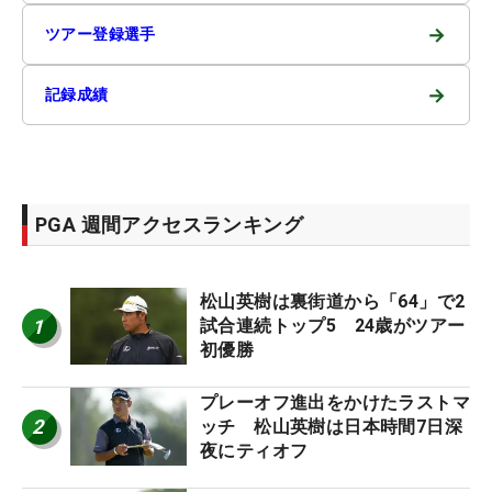
→
ツアー登録選手
→
記録成績
PGA 週間アクセスランキング
松山英樹は裏街道から「64」で2
1
試合連続トップ5 24歳がツアー
初優勝
プレーオフ進出をかけたラストマ
2
ッチ 松山英樹は日本時間7日深
夜にティオフ