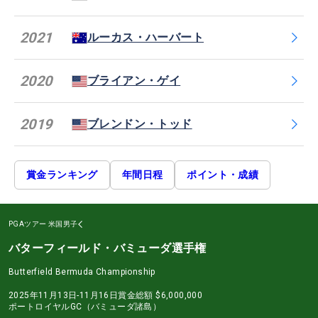
2021
ルーカス・ハーバート
2020
ブライアン・ゲイ
2019
ブレンドン・トッド
賞金ランキング
年間日程
ポイント・成績
PGAツアー
米国男子
バターフィールド・バミューダ選手権
Butterfield Bermuda Championship
2025年11月13日-11月16日
賞金総額
$6,000,000
ポートロイヤルGC（バミューダ諸島）