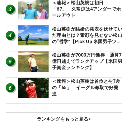
＜速報＞松山英樹は初日
3
「67」 久常涼は4アンダーでホ
ールアウト
松山英樹が結婚の発表を伏せてい
4
た理由とは？素顔を見せない松山
の“哲学”【Pick Up 米国男子ツア
ー十大ニュース】
松山英樹が7000万円獲得 通算7
5
億円越えでランクアップ【米国男
子賞金ランキング】
＜速報＞松山英樹は首位と4打差
6
の「65」 イーグル奪取で好発
進
ランキングをもっと見る