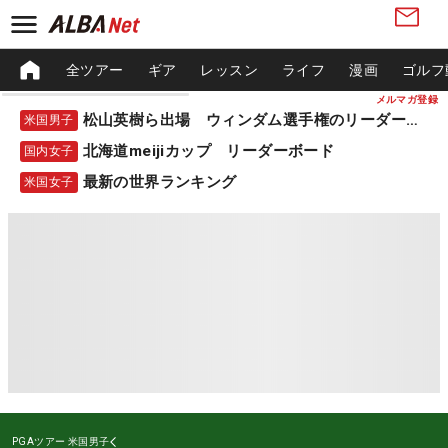
全ツアー
ギア
レッスン
ライフ
漫画
ゴルフ
メルマガ登録
松山英樹ら出場 ウィンダム選手権のリーダーボード
米国男子
北海道meijiカップ リーダーボード
国内女子
最新の世界ランキング
米国女子
PGAツアー
米国男子