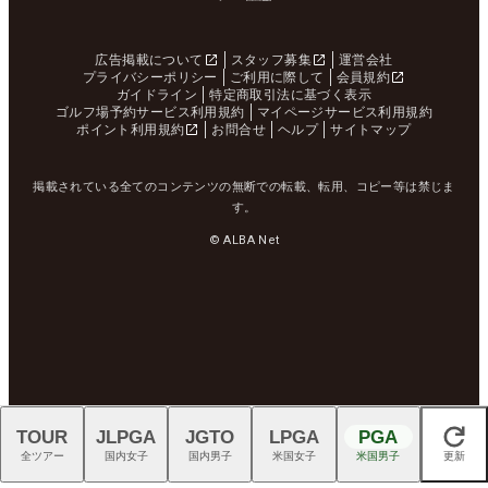
広告掲載について
スタッフ募集
運営会社
プライバシーポリシー
ご利用に際して
会員規約
ガイドライン
特定商取引法に基づく表示
ゴルフ場予約サービス利用規約
マイページサービス利用規約
ポイント利用規約
お問合せ
ヘルプ
サイトマップ
掲載されている全てのコンテンツの無断での転載、転用、コピー等は禁じま
す。
© ALBA Net
TOUR
JLPGA
JGTO
LPGA
PGA
閉じる
全ツアー
国内女子
国内男子
米国女子
米国男子
更新