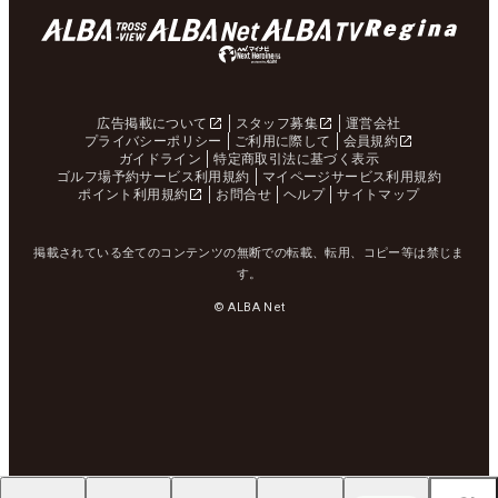
広告掲載について
スタッフ募集
運営会社
プライバシーポリシー
ご利用に際して
会員規約
ガイドライン
特定商取引法に基づく表示
ゴルフ場予約サービス利用規約
マイページサービス利用規約
ポイント利用規約
お問合せ
ヘルプ
サイトマップ
掲載されている全てのコンテンツの無断での転載、転用、コピー等は禁じま
す。
© ALBA Net