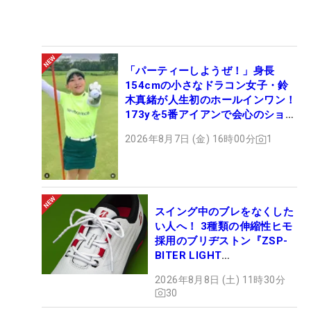
「パーティーしようぜ！」身長
154cmの小さなドラコン女子・鈴
木真緒が人生初のホールインワン！
173yを5番アイアンで会心のショッ
ト
2026年8月7日 (金) 16時00分
1
スイング中のブレをなくした
い人へ！ 3種類の伸縮性ヒモ
採用のブリヂストン『ZSP-
BITER LIGHT
MAGICLACE』、8月8日デビ
2026年8月8日 (土) 11時30分
ュー
30