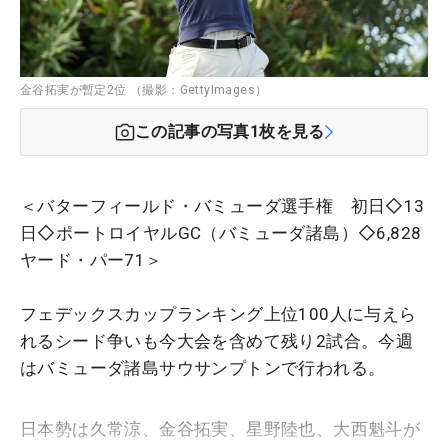
金谷拓実が暫定2位 （撮影：GettyImages）
この記事の写真
1
枚を見る
＜バターフィールド・バミューダ選手権 初日◇13
日◇ポートロイヤルGC（バミューダ諸島）◇6,828
ヤード・パー71＞
フェデックスカップランキング上位100人に与えら
れるシード争いも今大会を含めて残り2試合。今週
はバミューダ諸島サウサンプトンで行われる。
日本勢は久常涼、金谷拓実、星野陸也、大西魁斗が