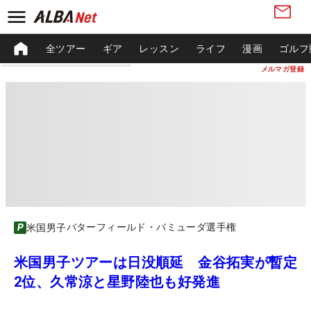
全ツアー
ギア
レッスン
ライフ
漫画
ゴルフ
メルマガ登録
バターフィールド・バミューダ選手権
米国男子
米国男子ツアーは日没順延 金谷拓実が暫定
2位、久常涼と星野陸也も好発進