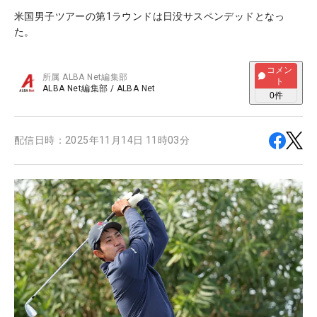
米国男子ツアーの第1ラウンドは日没サスペンデッドとなっ
た。
コメン
所属
ALBA Net編集部
ト
ALBA Net編集部
/
ALBA Net
0
件
配信日時：
2025年11月14日 11時03分