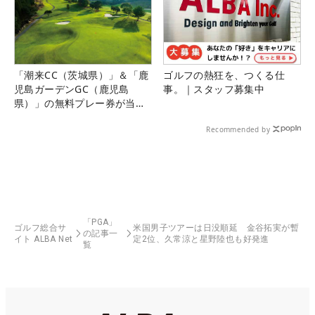
「潮来CC（茨城県）」＆「鹿
ゴルフの熱狂を、つくる仕
児島ガーデンGC（鹿児島
事。｜スタッフ募集中
県）」の無料プレー券が当た
る！！
Recommended by
「PGA」
ゴルフ総合サ
米国男子ツアーは日没順延 金谷拓実が暫
の記事一
イト ALBA Net
定2位、久常涼と星野陸也も好発進
覧