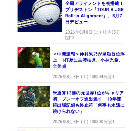
全周アライメントを初搭載！
ブリヂストン『TOUR B JGR
Roll-in Alignment』、8月7
日デビュー
2026年8月8日 (土) 11時35分
13
＜中間速報＞仲村果乃が単独首位浮
上 1打差に吉澤柚月、小林光希、
全美貞
2026年8月8日 (土) 13時04分
1
米通算13勝の元世界1位がキャリア
初、プレーオフ進出逃す 18年連
続出場記録も終止符「何事も永遠に
続けられない」
2026年8月8日 (土) 10時00分
1