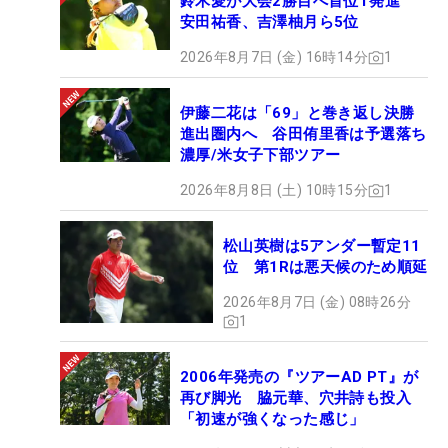
鈴木愛が大会2勝目へ首位T発進
安田祐香、吉澤柚月ら5位
2026年8月7日 (金) 16時14分
1
伊藤二花は「69」と巻き返し決勝
進出圏内へ 谷田侑里香は予選落ち
濃厚/米女子下部ツアー
2026年8月8日 (土) 10時15分
1
松山英樹は5アンダー暫定11
位 第1Rは悪天候のため順延
2026年8月7日 (金) 08時26分
1
2006年発売の『ツアーAD PT』が
再び脚光 脇元華、穴井詩も投入
「初速が強くなった感じ」