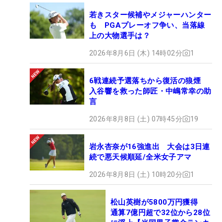
若きスター候補やメジャーハンター
も PGAプレーオフ争い、当落線
上の大物選手は？
2026年8月6日 (木) 14時02分
1
6戦連続予選落ちから復活の狼煙
入谷響を救った師匠・中嶋常幸の助
言
2026年8月8日 (土) 07時45分
19
岩永杏奈が16強進出 大会は3日連
続で悪天候順延/全米女子アマ
2026年8月8日 (土) 10時20分
1
松山英樹が5800万円獲得
通算7億円超で32位から28位