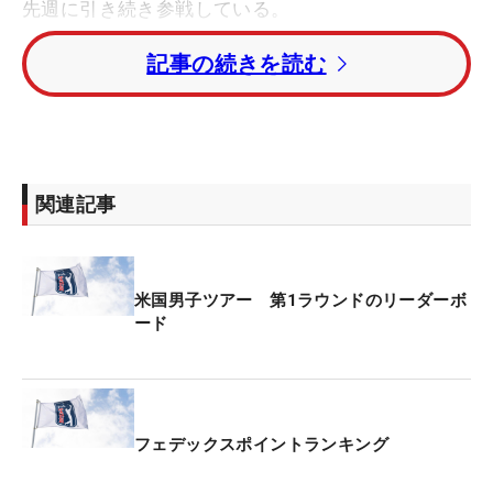
先週に引き続き参戦している。
記事の続きを読む
第1ラウンドは、日没によりサスペンデッドとなっ
たが、金谷が「66」をマークし、首位と1打差の5ア
ンダー・暫定2位タイ。金谷は同ランキング120位と
シード圏外で今大会を迎えているだけに、“圏内”浮
上へ幸先のいいスタートとなった。
関連記事
さらにランキング92位の久常も4アンダー・暫定4位
タイで競技を終えている。ランキング190位の星野
米国男子ツアー 第1ラウンドのリーダーボ
も3アンダー・暫定8位でホールアウト。同200位の
ード
大西は15番ホールまで消化し、1アンダー・暫定28
位タイにつけている。
暫定首位はアダム・ハドウィン（カナダ）。1打差
フェデックスポイントランキング
に金谷と ブラーデン・ソーンベリー（米国）が続い
ている。