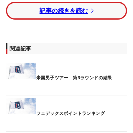
記事の続きを読む
フェデックスカップランキング120位の金谷にとっ
て、同ランキング100位までに与えられるシード権
獲得は正念場だが、米ツアー初優勝も射程圏に入れ
た状態で最終日を迎える。
関連記事
同ランキング190位の
星野陸也は7バーディ・1ボギ
ー・1ダブルボギーの「67」のラウンド。9位からト
ータル10アンダー・7位に順位を上げた。
米国男子ツアー 第3ラウンドの結果
久常涼は、スコアを1つ伸ばしたもののトータル7ア
ンダー・14位タイ。大西魁斗は「71」のラウンドで
トータルイーブンパー・55位タイで競技を終えた。
フェデックスポイントランキング
トータル12アンダー・首位にブラーデン・ソーンベ
リー、アダム・シェンク（ともに米国）が並んだ。