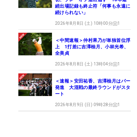
続出場記録も終止符「何事も永遠に
続けられない」
2026年8月8日 (土) 10時00分
1
＜中間速報＞仲村果乃が単独首位浮
上 1打差に吉澤柚月、小林光希、
全美貞
2026年8月8日 (土) 13時04分
1
＜速報＞安田祐香、吉澤柚月はパー
発進 大混戦の最終ラウンドがスタ
ート
2026年8月9日 (日) 09時28分
1