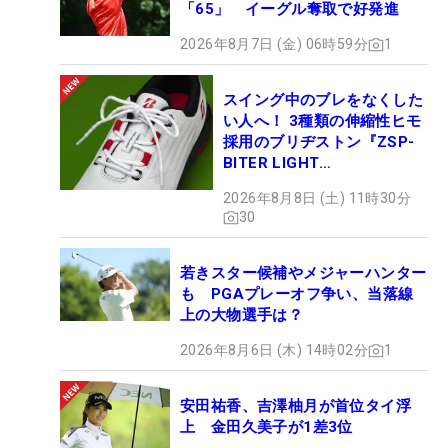
「65」 イーグル奪取で好発進
2026年8月7日 (金) 06時59分
1
スイング中のブレをなくした
い人へ！ 3種類の伸縮性ヒモ
採用のブリヂストン『ZSP-
BITER LIGHT
MAGICLACE』、8月8日デビ
2026年8月8日 (土) 11時30分
ュー
30
若きスター候補やメジャーハンター
も PGAプレーオフ争い、当落線
上の大物選手は？
2026年8月6日 (木) 14時02分
1
安田祐香、吉澤柚月が首位タイ浮
上 金田久美子が1差3位