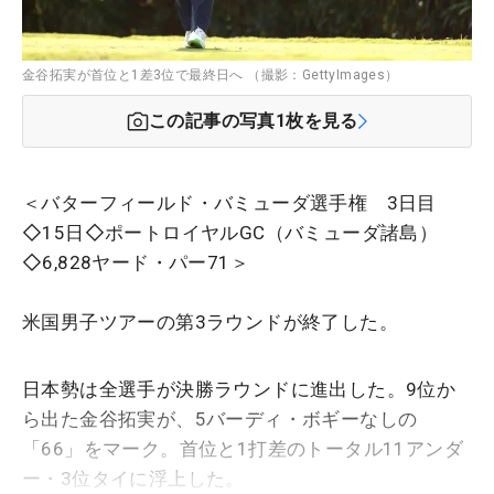
金谷拓実が首位と1差3位で最終日へ （撮影：GettyImages）
この記事の写真
1
枚を見る
＜バターフィールド・バミューダ選手権 3日目
◇15日◇ポートロイヤルGC（バミューダ諸島）
◇6,828ヤード・パー71＞
米国男子ツアーの第3ラウンドが終了した。
日本勢は全選手が決勝ラウンドに進出した。9位か
ら出た金谷拓実が、5バーディ・ボギーなしの
「66」をマーク。首位と1打差のトータル11アンダ
ー・3位タイに浮上した。