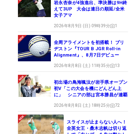
岩永杏奈が4強進出、準決勝は9H終
えて3UP 大会は連日の順延/全米
女子アマ
2026年8月9日 (日) 09時39分
1
全周アライメントを初搭載！ ブリ
ヂストン『TOUR B JGR Roll-in
Alignment』、8月7日デビュー
2026年8月8日 (土) 11時35分
13
初出場の鳥海颯汰が岩手県オープン
初V「この大会を機にどんどん上
に」 シニアの部は宮本勝昌が連覇
2026年8月8日 (土) 18時25分
72
スライスが止まらない人へ！
全英女王・桑木志帆は切り返