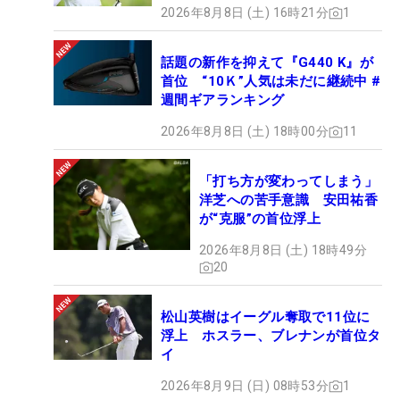
2026年8月8日 (土) 16時21分
1
話題の新作を抑えて『G440 K』が
首位 “10Ｋ”人気は未だに継続中 #
週間ギアランキング
2026年8月8日 (土) 18時00分
11
「打ち方が変わってしまう」
洋芝への苦手意識 安田祐香
が“克服”の首位浮上
2026年8月8日 (土) 18時49分
20
松山英樹はイーグル奪取で11位に
浮上 ホスラー、ブレナンが首位タ
イ
2026年8月9日 (日) 08時53分
1