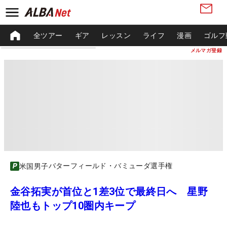
全ツアー
ギア
レッスン
ライフ
漫画
ゴルフ
メルマガ登録
バターフィールド・バミューダ選手権
米国男子
金谷拓実が首位と1差3位で最終日へ 星野
陸也もトップ10圏内キープ