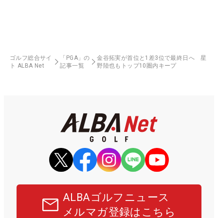
ゴルフ総合サイ
「PGA」の
金谷拓実が首位と1差3位で最終日へ 星
ト ALBA Net
記事一覧
野陸也もトップ10圏内キープ
ALBAゴルフニュース
メルマガ登録はこちら