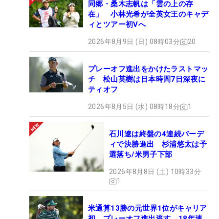
同郷・桑木志帆は「雲の上の存
在」 小林光希が全英女王のキャデ
ィとツアー初Vへ
2026年8月9日 (日) 08時03分
20
プレーオフ進出をかけたラストマッ
チ 松山英樹は日本時間7日深夜に
ティオフ
2026年8月5日 (水) 08時18分
1
石川遼は終盤の4連続バーデ
ィで決勝進出 杉浦悠太は予
選落ち/米男子下部
2026年8月8日 (土) 10時33分
1
米通算13勝の元世界1位がキャリア
初、プレーオフ進出逃す 18年連