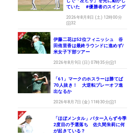
しで「左ヒザ」を先に動かし
ていた #優勝者のスイング
2026年8月8日 (土) 12時00分
32
伊藤二花は52位フィニッシュ 谷
田侑里香は最終ラウンドに進めず/
米女子下部ツアー
2026年8月9日 (日) 07時35分
1
「61」マークのホスラーは勝てば
70人抜き！ 大逆転プレーオフ進
出なるか
2026年8月7日 (金) 11時30分
1
「ほぼメンタル」パター入らず今季
2度目の予選落ち 佐久間朱莉に何
が起きている？