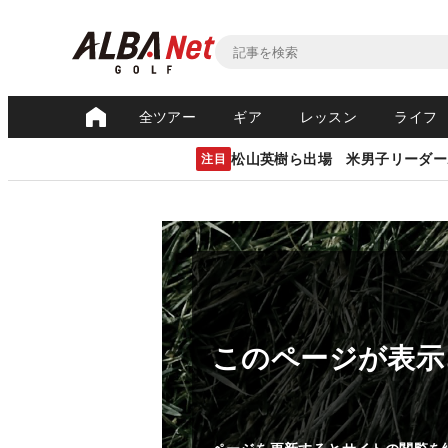
全ツアー
ギア
レッスン
ライフ
松山英樹ら出場 米男子リーダー
注目
このページが表示