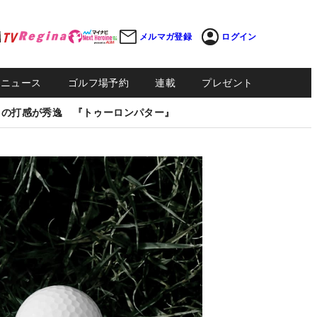
メルマガ登録
ログイン
Sニュース
ゴルフ場予約
連載
プレゼント
しの打感が秀逸 『トゥーロンパター』