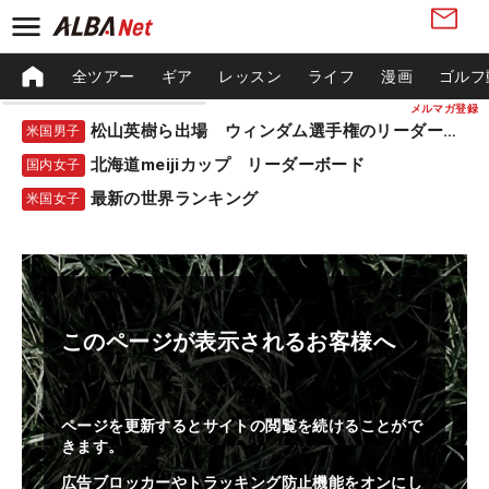
全ツアー
ギア
レッスン
ライフ
漫画
ゴルフ
メルマガ登録
松山英樹ら出場 ウィンダム選手権のリーダーボード
米国男子
北海道meijiカップ リーダーボード
国内女子
最新の世界ランキング
米国女子
このページが表示されるお客様へ
ページを更新するとサイトの閲覧を続けることがで
きます。
広告ブロッカーやトラッキング防止機能をオンにし