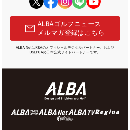
ALBAゴルフニュース
メルマガ登録はこちら
ALBA NetはR&Aのオフィシャルデジタルパートナー、および
USLPGAの日本公式サイトパートナーです。