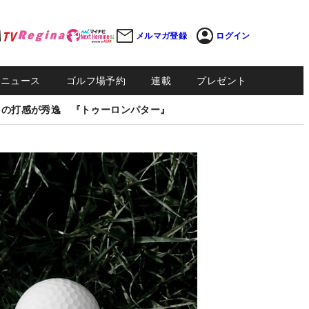
メルマガ登録
ログイン
Sニュース
ゴルフ場予約
連載
プレゼント
しの打感が秀逸 『トゥーロンパター』