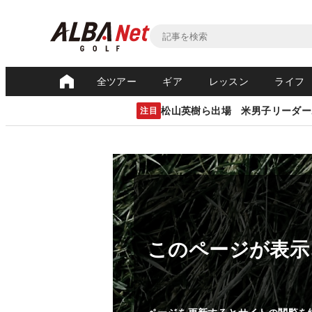
全ツアー
ギア
レッスン
ライフ
松山英樹ら出場 米男子リーダー
注目
このページが表示