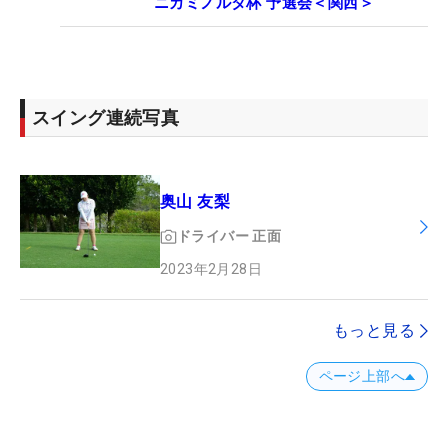
ニカミノルタ杯 予選会＜関西＞
スイング連続写真
奥山 友梨
ドライバー
正面
2023年2月28日
もっと見る
ページ上部へ