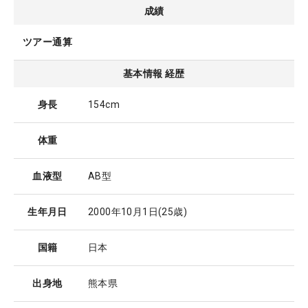
成績
ツアー通算
基本情報 経歴
身長
154cm
体重
血液型
AB型
生年月日
2000年10月1日
(25歳)
国籍
日本
出身地
熊本県