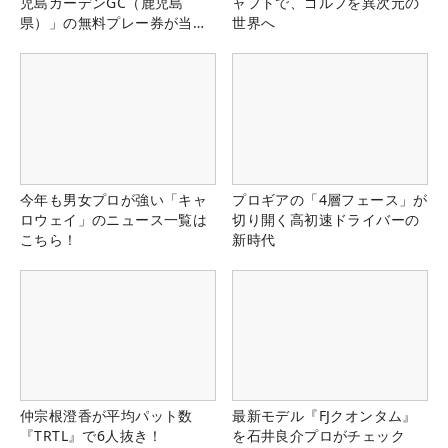
児島ガーデンGC（鹿児島
ャフトで、ゴルフを異次元の
県）」の無料プレー券が当た
世界へ
る！！
今年も男女プロが強い「キャ
プロギアの「4層フェース」が
ロウェイ」のニュース一覧は
切り開く高初速ドライバーの
こちら！
新時代
仲宗根澄香が平均パット数
最新モデル『FJクオンタム』
『TRTL』で6人抜き！
を石井良介プロがチェック