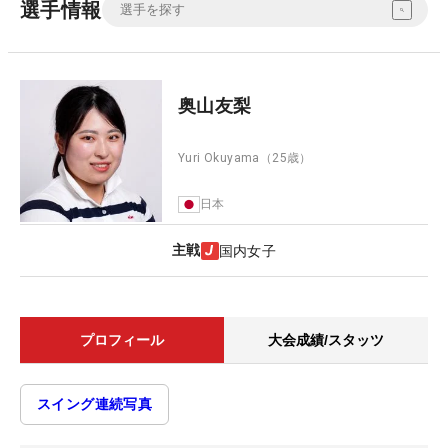
選手情報
奥山友梨
Yuri Okuyama
（25歳）
日本
主戦
国内女子
プロフィール
大会成績/スタッツ
スイング連続写真