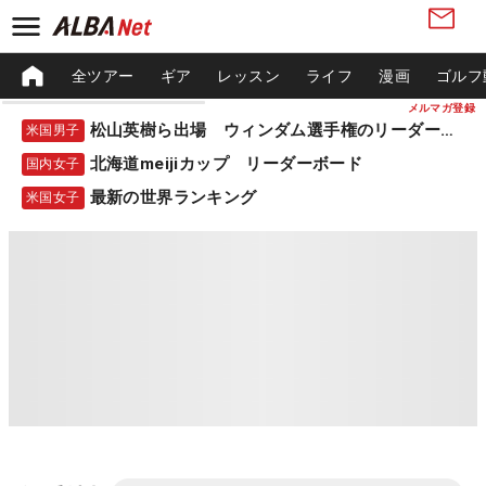
全ツアー
ギア
レッスン
ライフ
漫画
ゴルフ
メルマガ登録
松山英樹ら出場 ウィンダム選手権のリーダーボード
米国男子
北海道meijiカップ リーダーボード
国内女子
最新の世界ランキング
米国女子