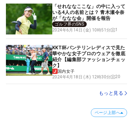
「せれななここな」の中に入って
いる4人の名前とは？ 青木瀬令奈
が「ななな会」開催を報告
ゴルフ界のSNS
1
2024年6月14日 (金) 10時51分
KKT杯バンテリンレディスで見た
華やかな女子プロのウェアを徹底
紹介【編集部ファッションチェッ
ク】
国内女子
20
2024年4月18日 (木) 12時30分
もっと見る
ページ上部へ