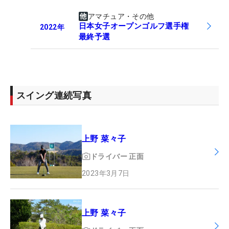
アマチュア・その他
日本女子オープンゴルフ選手権
2022
年
最終予選
スイング連続写真
上野 菜々子
ドライバー
正面
2023年3月7日
上野 菜々子