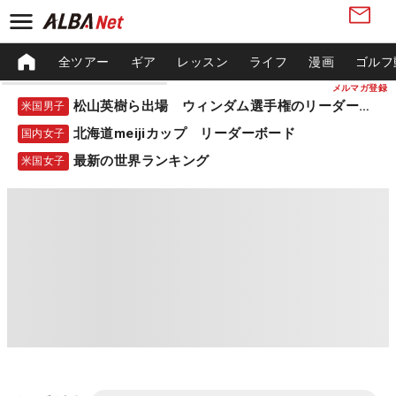
全ツアー
ギア
レッスン
ライフ
漫画
ゴルフ
メルマガ登録
松山英樹ら出場 ウィンダム選手権のリーダーボード
米国男子
北海道meijiカップ リーダーボード
国内女子
最新の世界ランキング
米国女子