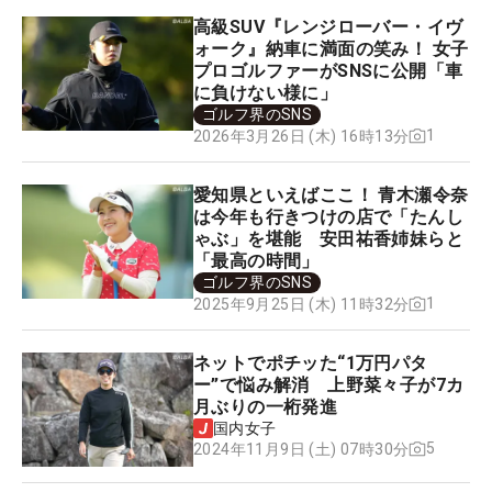
高級SUV『レンジローバー・イヴ
ォーク』納車に満面の笑み！ 女子
プロゴルファーがSNSに公開「車
に負けない様に」
ゴルフ界のSNS
1
2026年3月26日 (木) 16時13分
愛知県といえばここ！ 青木瀬令奈
は今年も行きつけの店で「たんし
ゃぶ」を堪能 安田祐香姉妹らと
「最高の時間」
ゴルフ界のSNS
1
2025年9月25日 (木) 11時32分
ネットでポチッた“1万円パタ
ー”で悩み解消 上野菜々子が7カ
月ぶりの一桁発進
国内女子
5
2024年11月9日 (土) 07時30分