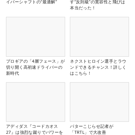
イバーシャフトの“最適解”
す“反則級”の寛容性と飛びは
本当だった！
プロギアの「4層フェース」が
ネクストヒロイン選手とラウ
切り開く高初速ドライバーの
ンドできるチャンス！詳しく
新時代
はこちら！
アディダス『コードカオス
パターこじらせ記者が
27』は強烈な蹴りでパワーを
「TRTL」で大改善