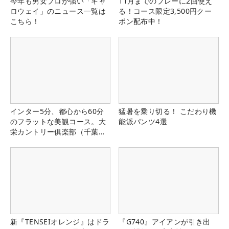
今年も男女プロが強い「キャ
11月までのプレーに2回使え
ロウェイ」のニュース一覧は
る！コース限定3,500円クー
こちら！
ポン配布中！
インター5分、都心から60分
猛暑を乗り切る！ こだわり機
のフラットな美観コース。大
能派パンツ4選
栄カントリー俱楽部（千葉
県）
新『TENSEIオレンジ』はドラ
『G740』アイアンが引き出