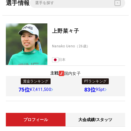
選手情報
上野菜々子
Nanako Ueno
（26歳）
日本
主戦
国内女子
賞金ランキング
PTランキング
75
位
83
位
¥7,411,500
95pt
プロフィール
大会成績/スタッツ