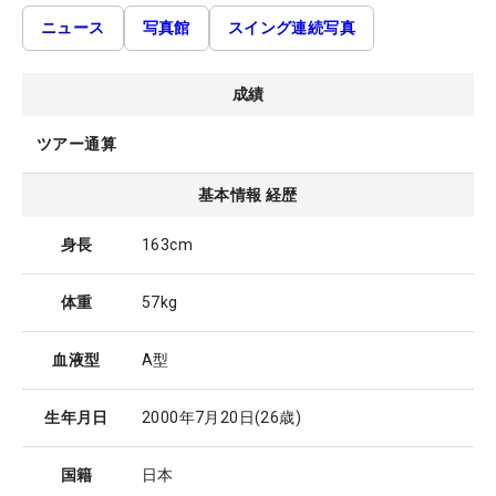
ニュース
写真館
スイング連続写真
成績
ツアー通算
基本情報 経歴
身長
163cm
体重
57kg
血液型
A型
生年月日
2000年7月20日
(26歳)
国籍
日本