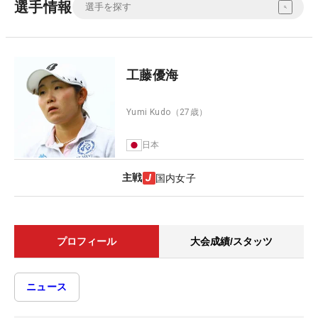
選手情報
工藤優海
Yumi Kudo
（27歳）
日本
主戦
国内女子
プロフィール
大会成績/スタッツ
ニュース