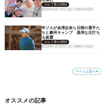
ゴルフ界のSNS
1
2026年2月13日 (金) 12時05分
申ジエが金澤志奈ら日韓の選手た
ちと豪州キャンプ 器用な左打ち
も披露
ゴルフ界のSNS
1
2024年1月29日 (月) 18時31分
ページ上部へ
オススメの記事