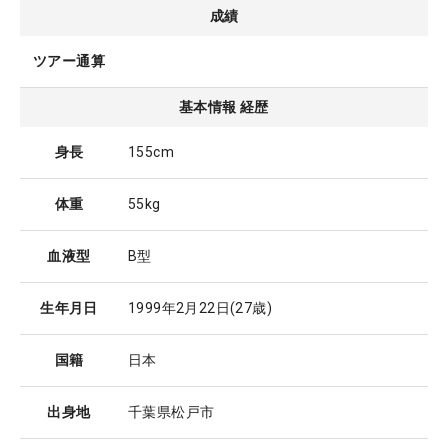
成績
ツアー通算
基本情報 経歴
身長
155cm
体重
55kg
血液型
B型
生年月日
1999年2月22日
(27歳)
国籍
日本
出身地
千葉県松戸市