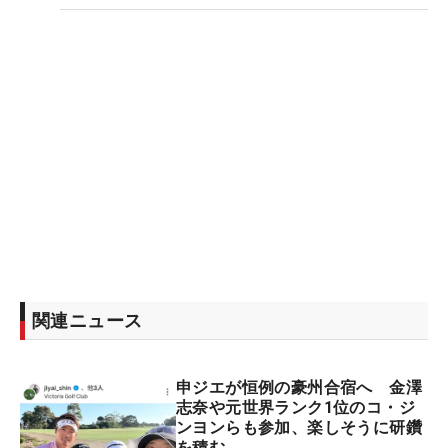
関連ニュース
申ジエが恒例の豪州合宿へ 金澤
志奈や元世界ランク1位のコ・ジ
ンヨンらも参加、楽しそうに研鑽
を積む