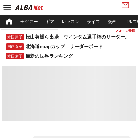
全ツアー
ギア
レッスン
ライフ
漫画
ゴルフ
メルマガ登録
松山英樹ら出場 ウィンダム選手権のリーダーボード
米国男子
北海道meijiカップ リーダーボード
国内女子
最新の世界ランキング
米国女子