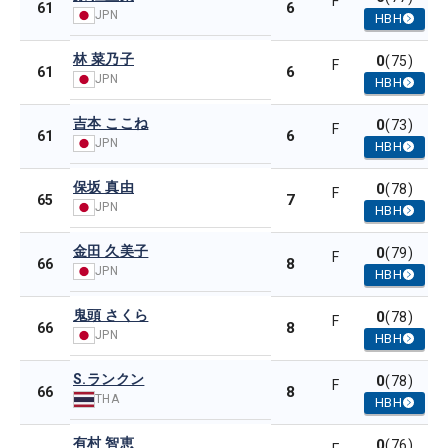
F
6
61
JPN
HBH
林 菜乃子
0
(75)
F
6
61
JPN
HBH
吉本 ここね
0
(73)
F
6
61
JPN
HBH
保坂 真由
0
(78)
F
7
65
JPN
HBH
金田 久美子
0
(79)
F
8
66
JPN
HBH
鬼頭 さくら
0
(78)
F
8
66
JPN
HBH
S.ランクン
0
(78)
F
8
66
THA
HBH
有村 智恵
0
(76)