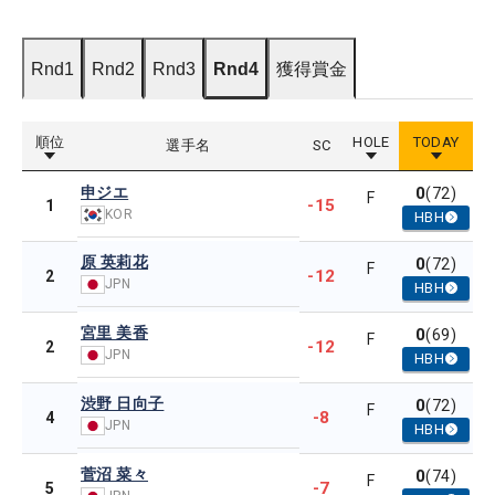
Rnd1
Rnd2
Rnd3
Rnd4
獲得賞金
順位
HOLE
TODAY
選手名
SC
申ジエ
0
(72)
F
-15
1
KOR
HBH
原 英莉花
0
(72)
F
-12
2
JPN
HBH
宮里 美香
0
(69)
F
-12
2
JPN
HBH
渋野 日向子
0
(72)
F
-8
4
JPN
HBH
菅沼 菜々
0
(74)
F
-7
5