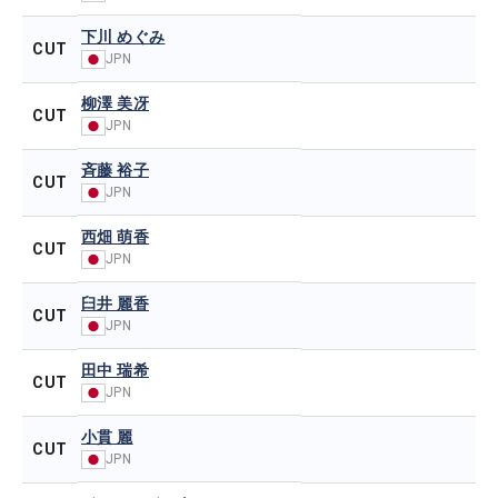
下川 めぐみ
CUT
JPN
柳澤 美冴
CUT
JPN
斉藤 裕子
CUT
JPN
西畑 萌香
CUT
JPN
臼井 麗香
CUT
JPN
田中 瑞希
CUT
JPN
小貫 麗
CUT
JPN