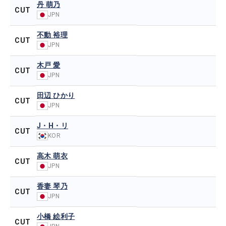
丹 萌乃
CUT
JPN
不動 裕理
CUT
JPN
木戸 愛
CUT
JPN
田辺 ひかり
CUT
JPN
J・H・リ
CUT
KOR
高木 萌衣
CUT
JPN
香妻 琴乃
CUT
JPN
小橋 絵利子
CUT