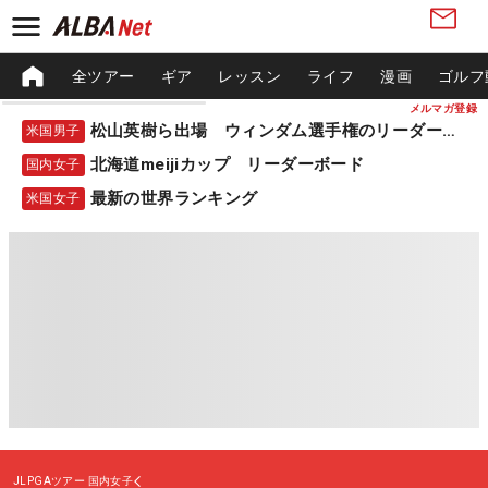
全ツアー
ギア
レッスン
ライフ
漫画
ゴルフ
メルマガ登録
松山英樹ら出場 ウィンダム選手権のリーダーボード
米国男子
北海道meijiカップ リーダーボード
国内女子
最新の世界ランキング
米国女子
JLPGAツアー
国内女子