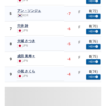
JPN
HBH
アン・ソンジュ
0
(72)
F
-7
5
KOR
HBH
穴井 詩
0
(70)
F
-6
7
JPN
HBH
大城 さつき
0
(76)
F
-5
8
JPN
HBH
成田 美寿々
0
(75)
F
-4
9
JPN
HBH
小祝 さくら
0
(74)
F
-4
9
JPN
HBH