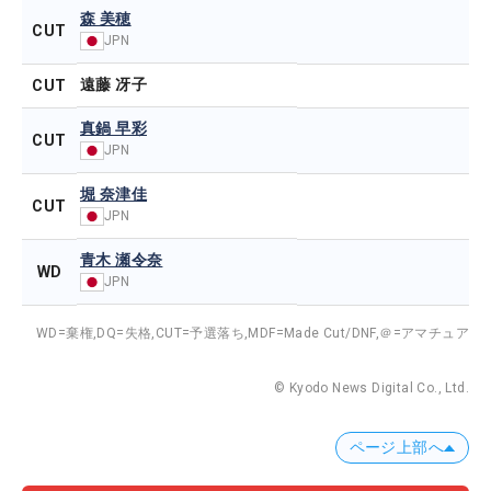
森 美穂
CUT
JPN
遠藤 冴子
CUT
真鍋 早彩
CUT
JPN
堀 奈津佳
CUT
JPN
青木 瀬令奈
WD
JPN
WD=棄権,
DQ=失格,
CUT=予選落ち,
MDF=Made Cut/DNF,
＠=アマチュア
© Kyodo News Digital Co., Ltd.
ページ上部へ