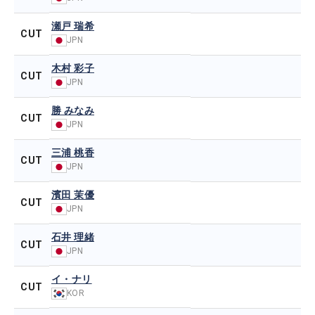
瀬戸 瑞希
CUT
JPN
木村 彩子
CUT
JPN
勝 みなみ
CUT
JPN
三浦 桃香
CUT
JPN
濱田 茉優
CUT
JPN
石井 理緒
CUT
JPN
イ・ナリ
CUT
KOR