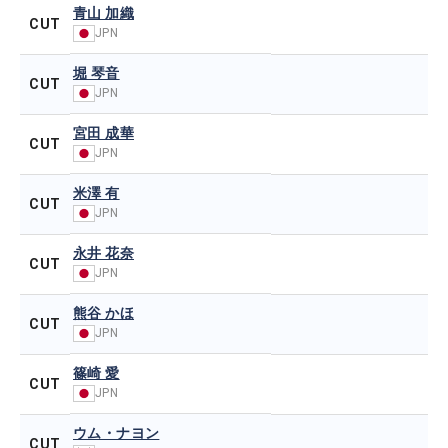
青山 加織
CUT
JPN
堀 琴音
CUT
JPN
宮田 成華
CUT
JPN
米澤 有
CUT
JPN
永井 花奈
CUT
JPN
熊谷 かほ
CUT
JPN
篠崎 愛
CUT
JPN
ウム・ナヨン
CUT