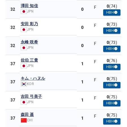
澤田 知佳
0
(74)
F
0
32
JPN
HBH
安田 彩乃
0
(73)
F
0
32
JPN
HBH
永峰 咲希
0
(73)
F
0
32
JPN
HBH
佐伯 三貴
0
(76)
F
1
37
JPN
HBH
キム・ハヌル
0
(75)
F
1
37
KOR
HBH
吉田 弓美子
0
(75)
F
1
37
JPN
HBH
森田 遥
0
(75)
F
1
37
CHI
HBH