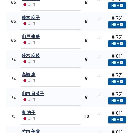
F
8
66
JPN
HBH
藤本 麻子
0
(76)
F
8
66
JPN
HBH
山戸 未夢
0
(75)
F
8
66
JPN
HBH
鈴木 麻綾
0
(81)
F
9
72
JPN
HBH
高橋 恵
0
(77)
F
9
72
JPN
HBH
山内 日菜子
0
(75)
F
9
72
JPN
HBH
東 浩子
0
(81)
F
10
75
JPN
HBH
竹内 美雪
0
(81)