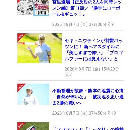
宮里道場【正反対の2人を同時レッ
スン編】第11話／『勝手にローボ
ール&ギュッ！』
2026年8月7日 (金) 07時00分
9
セキ・ユウティンが前髪パッ
ツンに！ 新ヘアスタイルに
「美しすぎて怖い」「プロゴ
ルファーには見えない」とコ
メント殺到
2026年8月7日 (金) 15時29分
7
不動裕理が故郷・熊本の地震に心痛
「自然が怖いな」 被災地を思い過
去2勝の戦いへ
2026年8月7日 (金) 07時50分
19
「フワフワ」と「しっかり」の絶妙