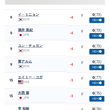
イ・ミニョン
0
(73)
F
-4
9
KOR
HBH
酒井 美紀
0
(73)
F
-4
9
JPN
HBH
ユン・チェヨン
0
(73)
F
-4
9
KOR
HBH
黄アルム
0
(72)
F
-4
9
KOR
HBH
エイミー・コガ
0
(77)
F
-3
15
USA
HBH
大西 葵
0
(75)
F
-3
15
JPN
HBH
李 知姫
0
(74)