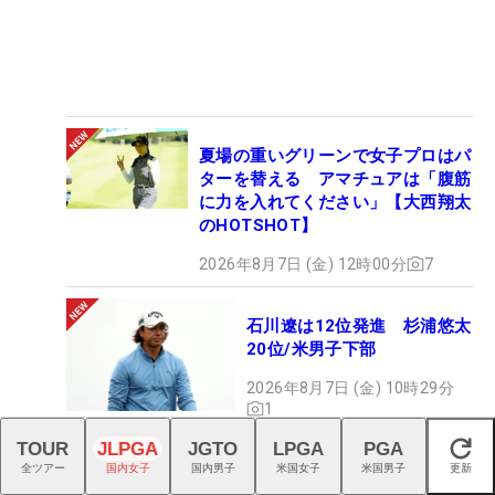
夏場の重いグリーンで女子プロはパ
ターを替える アマチュアは「腹筋
に力を入れてください」【大西翔太
のHOTSHOT】
2026年8月7日 (金) 12時00分
7
石川遼は12位発進 杉浦悠太
20位/米男子下部
2026年8月7日 (金) 10時29分
1
TOUR
JLPGA
JGTO
LPGA
PGA
閉じる
「パーティーしようぜ！」身長
全ツアー
国内女子
国内男子
米国女子
米国男子
更新
154cmの小さなドラコン女子・鈴