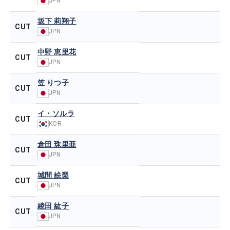
JPN
坂下 莉翔子
CUT
JPN
中野 恵里花
CUT
JPN
笠 りつ子
CUT
JPN
イ・ソルラ
CUT
KOR
倉田 珠里亜
CUT
JPN
城間 絵梨
CUT
JPN
綾田 紘子
CUT
JPN