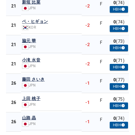
新垣 比菜
0
(74)
F
-2
21
JPN
HBH
ペ・ヒギョン
0
(74)
F
-2
21
KOR
HBH
脇元 華
0
(73)
F
-2
21
JPN
HBH
小滝 水音
0
(71)
F
-2
21
JPN
HBH
藤田 さいき
0
(77)
F
-1
26
JPN
HBH
上田 桃子
0
(75)
F
-1
26
JPN
HBH
山路 晶
0
(74)
F
-1
26
JPN
HBH