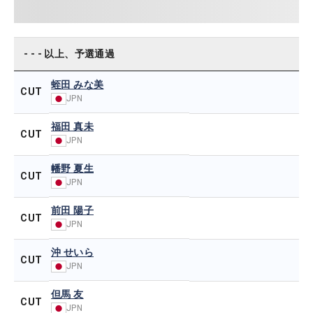
- - - 以上、予選通過
蛭田 みな美
CUT
JPN
福田 真未
CUT
JPN
幡野 夏生
CUT
JPN
前田 陽子
CUT
JPN
沖 せいら
CUT
JPN
但馬 友
CUT
JPN