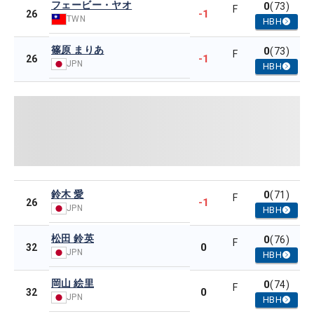
フェービー・ヤオ
0
(73)
F
-1
26
TWN
HBH
篠原 まりあ
0
(73)
F
-1
26
JPN
HBH
鈴木 愛
0
(71)
F
-1
26
JPN
HBH
松田 鈴英
0
(76)
F
0
32
JPN
HBH
岡山 絵里
0
(74)
F
0
32
JPN
HBH