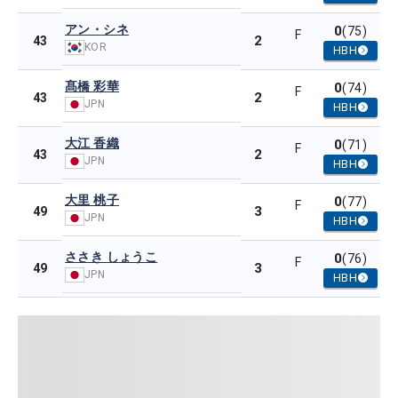
アン・シネ
0
(75)
F
2
43
KOR
HBH
髙橋 彩華
0
(74)
F
2
43
JPN
HBH
大江 香織
0
(71)
F
2
43
JPN
HBH
大里 桃子
0
(77)
F
3
49
JPN
HBH
ささき しょうこ
0
(76)
F
3
49
JPN
HBH