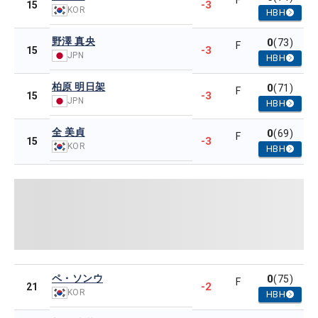
F
-3
15
KOR
HBH
野澤 真央
0
(73)
F
-3
15
JPN
HBH
柏原 明日架
0
(71)
F
-3
15
JPN
HBH
全 美貞
0
(69)
F
-3
15
KOR
HBH
ペ・ソンウ
0
(75)
F
-2
21
KOR
HBH