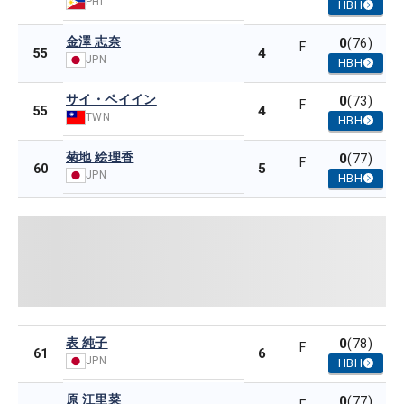
PHL
HBH
金澤 志奈
0
(76)
F
4
55
JPN
HBH
サイ・ペイイン
0
(73)
F
4
55
TWN
HBH
菊地 絵理香
0
(77)
F
5
60
JPN
HBH
表 純子
0
(78)
F
6
61
JPN
HBH
原 江里菜
0
(77)