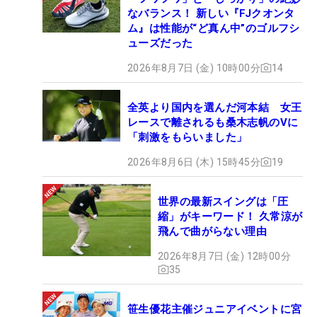
なバランス！ 新しい『FJクオンタ
ム』は性能が“ど真ん中”のゴルフシ
ューズだった
2026年8月7日 (金) 10時00分
14
全英より国内を選んだ河本結 女王
レースで離されるも桑木志帆のVに
「刺激をもらいました」
2026年8月6日 (木) 15時45分
19
世界の最新スイングは「圧
縮」がキーワード！ 久常涼が
飛んで曲がらない理由
2026年8月7日 (金) 12時00分
35
笹生優花主催ジュニアイベントに宮