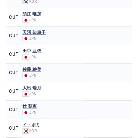
KOR
須江 唯加
CUT
JPN
天沼 知恵子
CUT
JPN
田中 亜依
CUT
JPN
佐藤 絵美
CUT
JPN
大出 瑞月
CUT
JPN
辻 梨恵
CUT
JPN
イ・ボミ
CUT
KOR