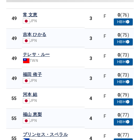
常 文恵
0
(76)
F
3
49
JPN
HBH
吉本 ひかる
0
(75)
F
3
49
JPN
HBH
テレサ・ルー
0
(73)
F
3
49
TWN
HBH
福田 侑子
0
(73)
F
3
49
JPN
HBH
河本 結
0
(79)
F
4
55
JPN
HBH
福山 恵梨
0
(77)
F
4
55
JPN
HBH
プリンセス・スペラル
0
(77)
F
4
55