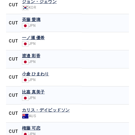
ジョン・ジェウン
CUT
KOR
斉藤 愛璃
CUT
JPN
一ノ瀬 優希
CUT
JPN
渡邉 彩香
CUT
JPN
小倉 ひまわり
CUT
JPN
比嘉 真美子
CUT
JPN
カリス・デイビッドソン
CUT
AUS
権藤 可恋
CUT
JPN