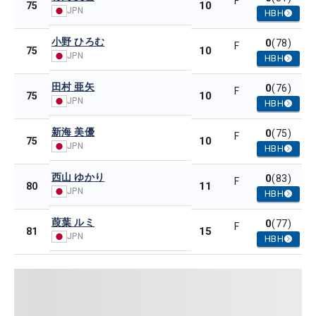
F
10
75
JPN
HBH
小野 ひろむ
0
(78)
F
10
75
JPN
HBH
田村 亜矢
0
(76)
F
10
75
JPN
HBH
新海 美優
0
(75)
F
10
75
JPN
HBH
西山 ゆかり
0
(83)
F
11
80
JPN
HBH
葭葉 ルミ
0
(77)
F
15
81
JPN
HBH