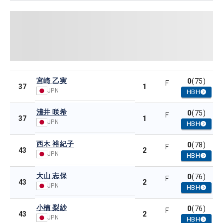
宮崎 乙実
0
(75)
F
1
37
JPN
HBH
淺井 咲希
0
(75)
F
1
37
JPN
HBH
西木 裕紀子
0
(78)
F
2
43
JPN
HBH
大山 志保
0
(76)
F
2
43
JPN
HBH
小楠 梨紗
0
(76)
F
2
43
JPN
HBH