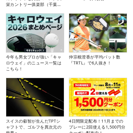
栄カントリー俱楽部（千葉
県）
今年も男女プロが強い「キャ
仲宗根澄香が平均パット数
ロウェイ」のニュース一覧は
『TRTL』で6人抜き！
こちら！
スイスの叡智が生んだTPTシ
4日間限定配布！11月までの
ャフトで、ゴルフを異次元の
プレーに2回使える1,500円分
世界へ
クーポン配布中！