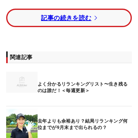
“セクシー・ノースリーブ姿”のこの人も、後半戦は
記事の続きを読む
ほぼ出られます
だからこそ国内女子ツアーの前半戦最後の試合とな
った「
アース・モンダミンカップ
」は盛り上がっ
た。大会終了後の賞金ランキング上位5人には「
全
関連記事
英AIG女子オープン
」の出場権が付与、また第1回リ
ランキング前最後の試合として、7月以降の出場優
先順位が決まるのである。ここでの戦いが7月以降
よく分かるリランキングリスト〜生き残る
に大きく影響するのは間違いなかった。
のは誰だ！＜毎週更新＞
そんな節目の試合が、去年よりも総額で2000万円増
額されて賞金総額2億円（優勝3600万円）と、こう
いった何かが決まるタイミングでの賞金としては最
去年よりも余裕あり？結局リランキング何
位までが9月末まで出られるの？
高額となった。ちなみに他の試合を例にとると、以
下の通り。