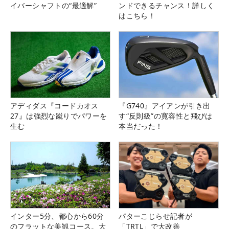
イバーシャフトの“最適解”
ンドできるチャンス！詳しく
はこちら！
アディダス『コードカオス
『G740』アイアンが引き出
27』は強烈な蹴りでパワーを
す“反則級”の寛容性と飛びは
生む
本当だった！
インター5分、都心から60分
パターこじらせ記者が
のフラットな美観コース。大
「TRTL」で大改善