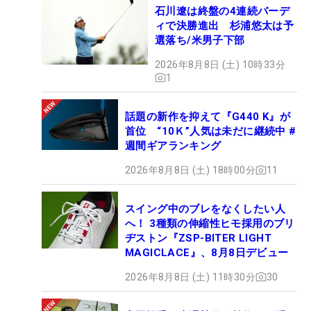
石川遼は終盤の4連続バーデ
ィで決勝進出 杉浦悠太は予
選落ち/米男子下部
2026年8月8日 (土) 10時33分
1
話題の新作を抑えて『G440 K』が
首位 “10Ｋ”人気は未だに継続中 #
週間ギアランキング
2026年8月8日 (土) 18時00分
11
スイング中のブレをなくしたい人
へ！ 3種類の伸縮性ヒモ採用のブリ
ヂストン『ZSP-BITER LIGHT
MAGICLACE』、8月8日デビュー
2026年8月8日 (土) 11時30分
30