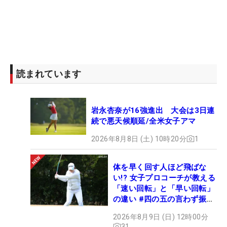
読まれています
岩永杏奈が16強進出 大会は3日連
続で悪天候順延/全米女子アマ
2026年8月8日 (土) 10時20分
1
体を早く回す人ほど飛ばな
い!? 女子プロコーチが教える
「速い回転」と「早い回転」
の違い #四の五の言わず振り
氣れ
2026年8月9日 (日) 12時00分
31