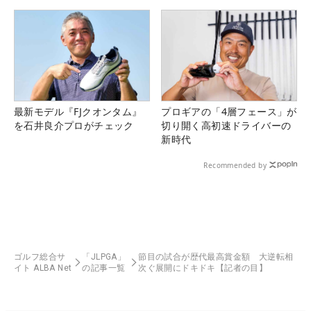
最新モデル『FJクオンタム』
プロギアの「4層フェース」が
を石井良介プロがチェック
切り開く高初速ドライバーの
新時代
Recommended by
ゴルフ総合サ
「JLPGA」
節目の試合が歴代最高賞金額 大逆転相
イト ALBA Net
の記事一覧
次ぐ展開にドキドキ【記者の目】