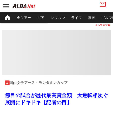
全ツアー
ギア
レッスン
ライフ
漫画
ゴルフ
メルマガ登録
アース・モンダミンカップ
国内女子
節目の試合が歴代最高賞金額 大逆転相次ぐ
展開にドキドキ【記者の目】