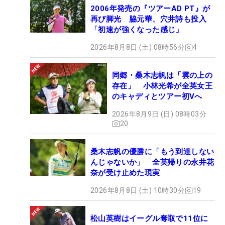
2006年発売の『ツアーAD PT』が
再び脚光 脇元華、穴井詩も投入
「初速が強くなった感じ」
2026年8月8日 (土) 08時56分
4
同郷・桑木志帆は「雲の上の
存在」 小林光希が全英女王
のキャディとツアー初Vへ
2026年8月9日 (日) 08時03分
20
桑木志帆の優勝に「もう到達しない
んじゃないか」 全英帰りの永井花
奈が受け止めた現実
2026年8月8日 (土) 10時30分
19
松山英樹はイーグル奪取で11位に