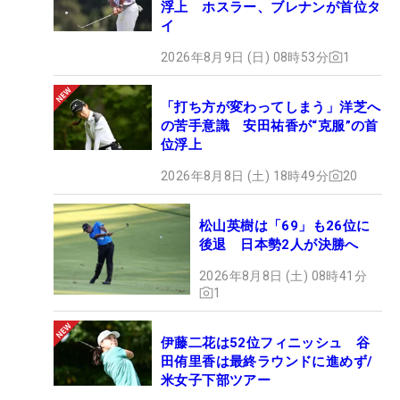
浮上 ホスラー、ブレナンが首位タ
イ
2026年8月9日 (日) 08時53分
1
「打ち方が変わってしまう」洋芝へ
の苦手意識 安田祐香が“克服”の首
位浮上
2026年8月8日 (土) 18時49分
20
松山英樹は「69」も26位に
後退 日本勢2人が決勝へ
2026年8月8日 (土) 08時41分
1
伊藤二花は52位フィニッシュ 谷
田侑里香は最終ラウンドに進めず/
米女子下部ツアー