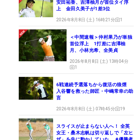
安田祐香、吉澤柚月が首位タイ浮
上 金田久美子が1差3位
2026年8月8日 (土) 16時21分
1
＜中間速報＞仲村果乃が単独
首位浮上 1打差に吉澤柚
月、小林光希、全美貞
2026年8月8日 (土) 13時04分
1
6戦連続予選落ちから復活の狼煙
入谷響を救った師匠・中嶋常幸の助
言
2026年8月8日 (土) 07時45分
19
スライスが止まらない人へ！ 全英
女王・桑木志帆は切り返しで「左ヒ
ザ」を先に動かしていた #優勝者