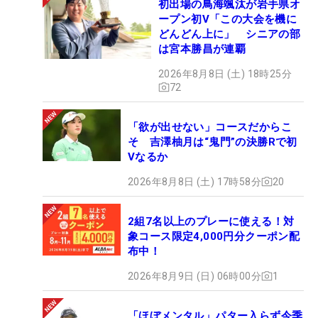
初出場の鳥海颯汰が岩手県オ
ープン初V「この大会を機に
どんどん上に」 シニアの部
は宮本勝昌が連覇
2026年8月8日 (土) 18時25分
72
「欲が出せない」コースだからこ
そ 吉澤柚月は“鬼門”の決勝Rで初
Vなるか
2026年8月8日 (土) 17時58分
20
2組7名以上のプレーに使える！対
象コース限定4,000円分クーポン配
布中！
2026年8月9日 (日) 06時00分
1
「ほぼメンタル」パター入らず今季