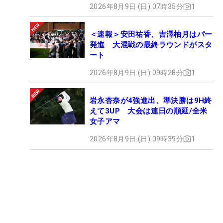
2026年8月9日 (日) 07時35分
1
＜速報＞安田祐香、吉澤柚月はパー
発進 大混戦の最終ラウンドがスタ
ート
2026年8月9日 (日) 09時28分
1
岩永杏奈が4強進出、準決勝は9H終
えて3UP 大会は連日の順延/全米
女子アマ
2026年8月9日 (日) 09時39分
1