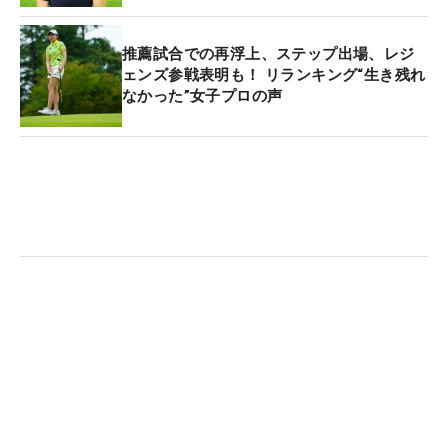
「
CAT Ladies
」日本女子オープン出場者決定前 賞
推薦試合での再浮上、ステップ出場、レジ
金総額6000万円
ェンズ参戦表明も！ リランキング“生き残れ
なかった”女子プロの声
「ミヤギテレビ杯
ダンロップ
女子オープン」第2回
リランキング前 賞金総額7000万円
「
富士通レディース
」
TOTOジャパンクラシック
出
場者決定前 賞金総額8000万円
「大王製紙エリエールレディス」賞金シード決定
前 賞金総額1億円
もう一つ、いつ決定するか分からない賞金女王があ
るが、10月末の「
NOBUTA GROUP マスターズGCレ
ディース
」（
アース・モンダミンカップ
と同じく今
季より賞金総額2億円）で決まることはまずないた
め、“節目”という意味で今大会が最高額といってい
いだろう。