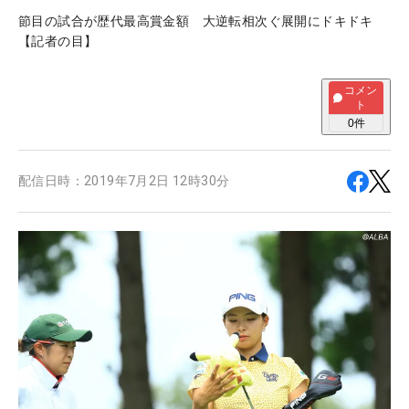
節目の試合が歴代最高賞金額 大逆転相次ぐ展開にドキドキ
【記者の目】
コメン
ト
0
件
配信日時：
2019年7月2日 12時30分