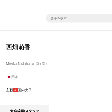
西畑萌香
Moeka Nishihata
（28歳）
日本
主戦
国内女子
大会成績/スタッツ