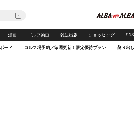
漫画
ゴルフ動画
雑誌出版
ショッピング
SN
ボード
ゴルフ場予約／毎週更新！限定優待プラン
削り出