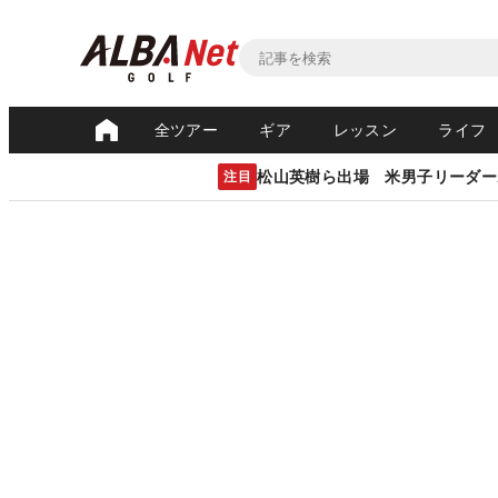
全ツアー
ギア
レッスン
ライフ
松山英樹ら出場 米男子リーダー
注目