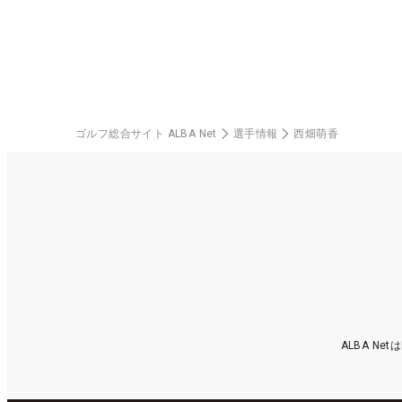
ゴルフ総合サイト ALBA Net
選手情報
西畑萌香
ALBA N