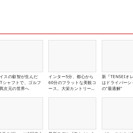
イスの叡智が生んだ
インター5分、都心から
新『TENSEIオ
PTシャフトで、ゴルフ
60分のフラットな美観コ
はドライバーシ
異次元の世界へ
ース。大栄カントリー俱
の“最適解”
楽部（千葉県）