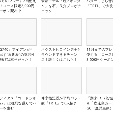
-9月のプレーに2回使え
最新モデル『FJクオンタ
パターこじらせ
！コース限定2,000円
ム』を石井良介プロがチ
「TRTL」で大
ーポン配布中！
ェック
G740』アイアンが引
ネクストヒロイン選手と
11月までのプレ
出す“反則級”の寛容性
ラウンドできるチャン
使える！コース
飛びは本当だった！
ス！詳しくはこちら！
3,500円クーポ
中！
ディダス『コードカオ
仲宗根澄香が平均パット
「潮来CC（茨
27』は強烈な蹴りでパ
数『TRTL』で6人抜き！
＆「鹿児島ガー
ーを生む
GC（鹿児島県