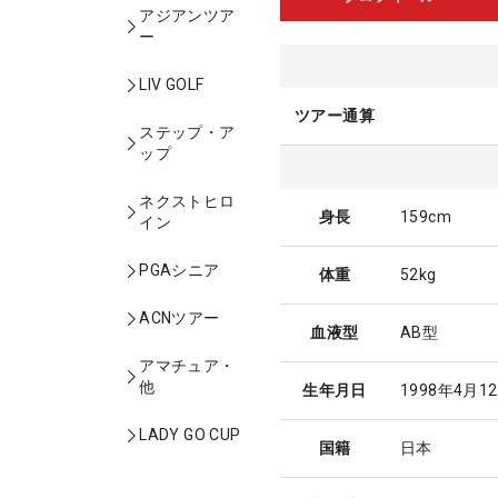
アジアンツア
ー
LIV GOLF
ツアー通算
ステップ・ア
ップ
ネクストヒロ
身長
159cm
イン
PGAシニア
体重
52kg
ACNツアー
血液型
AB型
アマチュア・
他
生年月日
1998年4月1
LADY GO CUP
国籍
日本