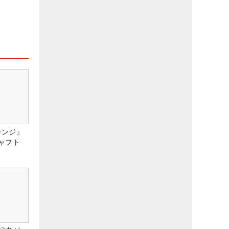
レンジ』
ャフト