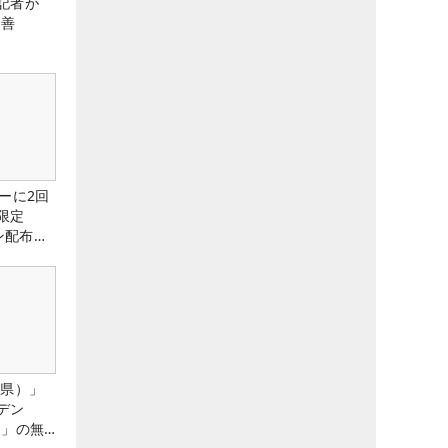
記者が
改善
ーに2回
限定
ン配布
城県）」
デン
）」の無