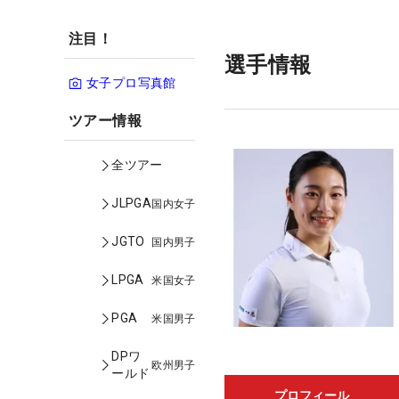
注目！
選手情報
女子プロ写真館
ツアー情報
全ツアー
JLPGA
国内女子
JGTO
国内男子
LPGA
米国女子
PGA
米国男子
DPワ
欧州男子
ールド
プロフィール