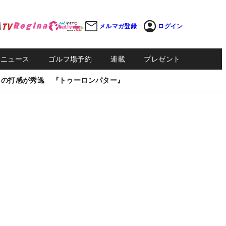
メルマガ登録
ログイン
Sニュース
ゴルフ場予約
連載
プレゼント
しの打感が秀逸 『トゥーロンパター』