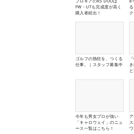
プロギアのRS DUOは
8
FW・UTも完成度が高く
る
購入者続出！
ク
ゴルフの熱狂を、つくる
『
仕事。｜スタッフ募集中
き
と
今年も男女プロが強い
ア
「キャロウェイ」のニュ
ス
ース一覧はこちら！
ワ