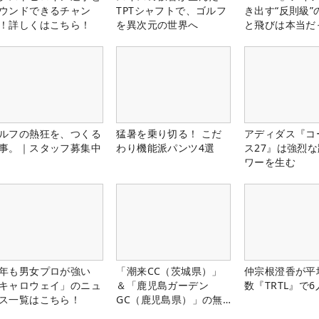
ウンドできるチャン
TPTシャフトで、ゴルフ
き出す“反則級”
！詳しくはこちら！
を異次元の世界へ
と飛びは本当だ
ルフの熱狂を、つくる
猛暑を乗り切る！ こだ
アディダス『コ
事。｜スタッフ募集中
わり機能派パンツ4選
ス27』は強烈
ワーを生む
年も男女プロが強い
「潮来CC（茨城県）」
仲宗根澄香が平
キャロウェイ」のニュ
＆「鹿児島ガーデン
数『TRTL』で
ス一覧はこちら！
GC（鹿児島県）」の無
料プレー券が当たる！！