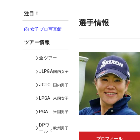
注目！
選手情報
女子プロ写真館
ツアー情報
全ツアー
JLPGA
国内女子
JGTO
国内男子
LPGA
米国女子
PGA
米国男子
DPワ
欧州男子
ールド
プロフィール