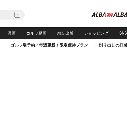
漫画
ゴルフ動画
雑誌出版
ショッピング
SN
ゴルフ場予約／毎週更新！限定優待プラン
削り出しの打