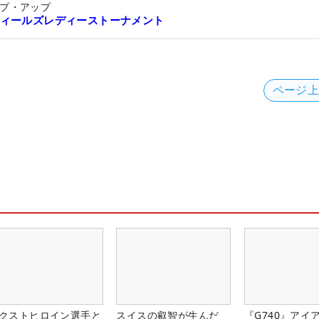
プ・アップ
ィールズレディーストーナメント
ページ
クストヒロイン選手と
スイスの叡智が生んだ
『G740』アイ