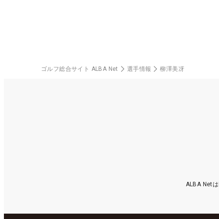
ゴルフ総合サイト ALBA Net
選手情報
柳澤美冴
ALBA N