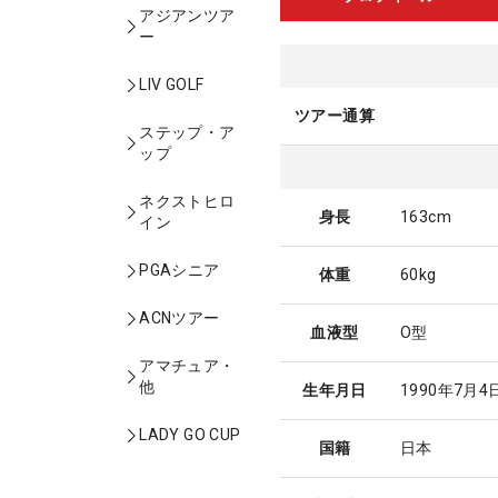
アジアンツア
ー
LIV GOLF
ツアー通算
ステップ・ア
ップ
ネクストヒロ
身長
163cm
イン
PGAシニア
体重
60kg
ACNツアー
血液型
O型
アマチュア・
他
生年月日
1990年7月4
LADY GO CUP
国籍
日本