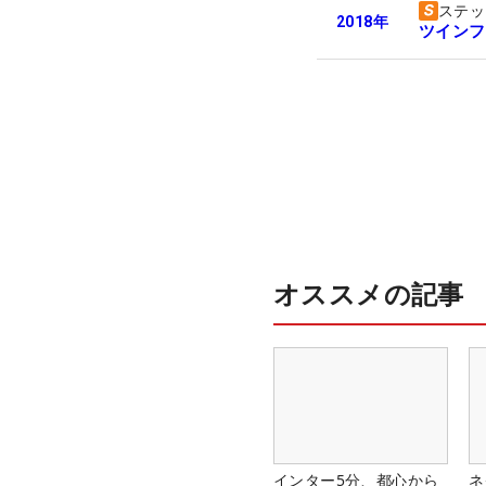
ステッ
2018
年
ツインフ
オススメの記事
インター5分、都心から
ネ