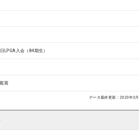
7日LPGA入会（84期生）
鑑賞
データ最終更新：
2020年3月
ト