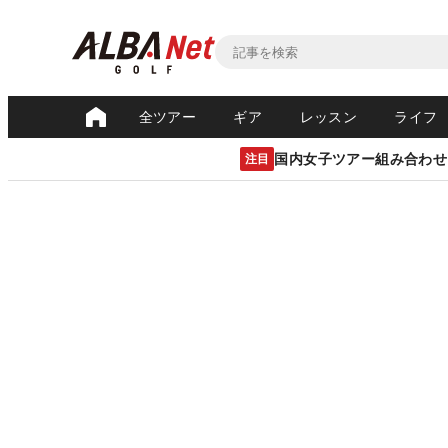
全ツアー
ギア
レッスン
ライフ
国内女子ツアー組み合わせ
注目