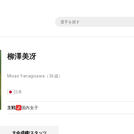
柳澤美冴
Misae Yanagisawa
（36歳）
日本
主戦
国内女子
大会成績/スタッツ