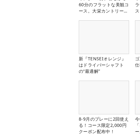
60分のフラットな美観コ
ラ
ース。大栄カントリー俱
ス
楽部（千葉県）
新『TENSEIオレンジ』
ゴ
はドライバーシャフト
仕
の“最適解”
8-9月のプレーに2回使え
今
る！コース限定2,000円
「
クーポン配布中！
ー