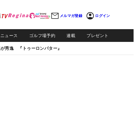
メルマガ登録
ログイン
Sニュース
ゴルフ場予約
連載
プレゼント
感が秀逸 『トゥーロンパター』