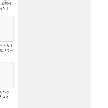
の寛容性
った！
ードカオ
な蹴りでパ
均パット
6人抜き！