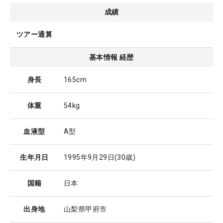
成績
ツアー通算
基本情報 経歴
身長
165cm
体重
54kg
血液型
A型
生年月日
1995年9月29日
(30歳)
国籍
日本
出身地
山梨県甲府市