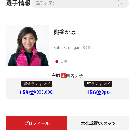
選手情報
熊谷かほ
Kaho Kumagai
（30歳）
日本
主戦
国内女子
賞金ランキング
PTランキング
159
位
156
位
¥305,000
3pt
プロフィール
大会成績/スタッツ