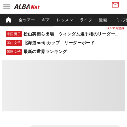
全ツアー
ギア
レッスン
ライフ
漫画
ゴルフ
メルマガ登録
松山英樹ら出場 ウィンダム選手権のリーダーボード
米国男子
北海道meijiカップ リーダーボード
国内女子
最新の世界ランキング
米国女子