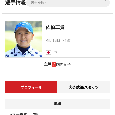
選手情報
佐伯三貴
Miki Saiki
（41歳）
日本
主戦
国内女子
プロフィール
大会成績/スタッツ
成績