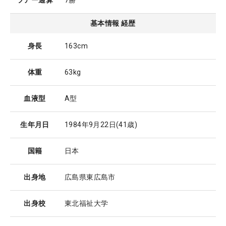
ツアー通算
7勝
基本情報 経歴
身長
163cm
体重
63kg
血液型
A型
生年月日
1984年9月22日
(41歳)
国籍
日本
出身地
広島県東広島市
出身校
東北福祉大学