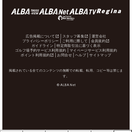
広告掲載について
スタッフ募集
運営会社
プライバシーポリシー
ご利用に際して
会員規約
ガイドライン
特定商取引法に基づく表示
ゴルフ場予約サービス利用規約
マイページサービス利用規約
ポイント利用規約
お問合せ
ヘルプ
サイトマップ
掲載されている全てのコンテンツの無断での転載、転用、コピー等は禁じま
す。
© ALBA Net