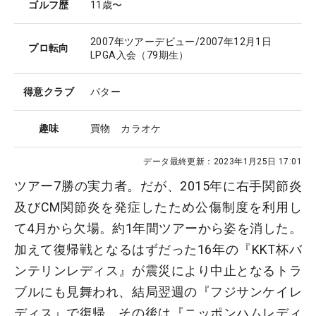
ゴルフ歴
11歳〜
2007年ツアーデビュー/2007年12月1日
プロ転向
LPGA入会（79期生）
得意クラブ
パター
趣味
買物 カラオケ
データ最終更新：
2023年1月25日 17:01
ツアー7勝の実力者。だが、2015年に右手関節炎
及びCM関節炎を発症したため公傷制度を利用し
て4月から欠場。約1年間ツアーから姿を消した。
加えて復帰戦となるはずだった16年の『KKT杯バ
ンテリンレディス』が震災により中止となるトラ
ブルにも見舞われ、結局翌週の『フジサンケイレ
ディス』で復帰。その後は『ニッポンハムレディ