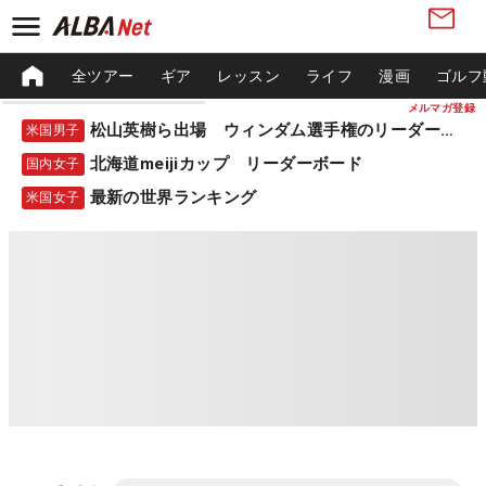
全ツアー
ギア
レッスン
ライフ
漫画
ゴルフ
メルマガ登録
松山英樹ら出場 ウィンダム選手権のリーダーボード
米国男子
北海道meijiカップ リーダーボード
国内女子
最新の世界ランキング
米国女子