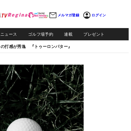
メルマガ登録
ログイン
Sニュース
ゴルフ場予約
連載
プレゼント
しの打感が秀逸 『トゥーロンパター』