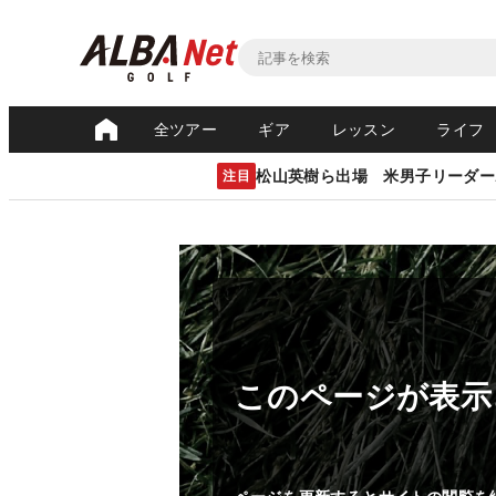
全ツアー
ギア
レッスン
ライフ
松山英樹ら出場 米男子リーダー
注目
このページが表示