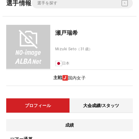
選手情報
瀬戸瑞希
Mizuki Seto
（31歳）
日本
主戦
国内女子
プロフィール
大会成績/スタッツ
成績