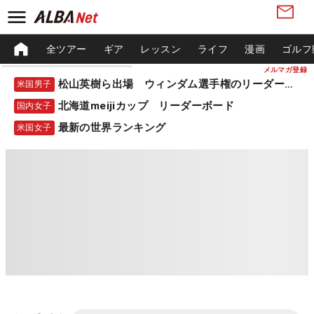
全ツアー
ギア
レッスン
ライフ
漫画
ゴルフ
メルマガ登録
松山英樹ら出場 ウィンダム選手権のリーダーボード
米国男子
北海道meijiカップ リーダーボード
国内女子
最新の世界ランキング
米国女子