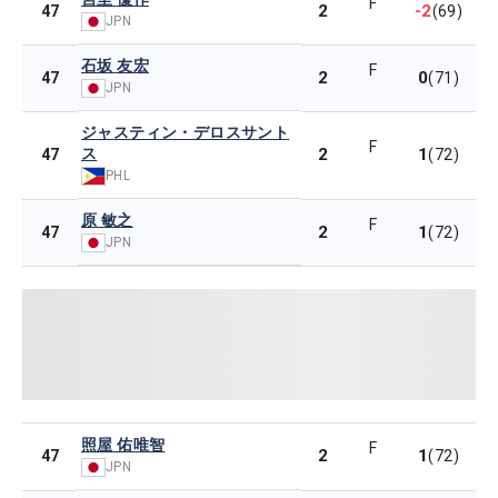
F
2
-2
47
(69)
JPN
石坂 友宏
F
2
0
47
(71)
JPN
ジャスティン・デロスサント
F
ス
2
1
47
(72)
PHL
原 敏之
F
2
1
47
(72)
JPN
照屋 佑唯智
F
2
1
47
(72)
JPN