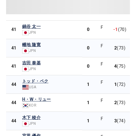
鍋谷 太一
F
0
-1
41
(70)
JPN
幡地 隆寛
F
0
2
41
(73)
JPN
吉田 泰基
F
0
4
41
(75)
JPN
トッド・ペク
F
1
1
44
(72)
USA
H・W・リュー
F
1
2
44
(73)
KOR
木下 稜介
F
1
3
44
(74)
JPN
宮里 優作