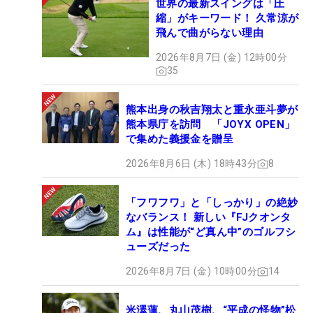
世界の最新スイングは「圧
縮」がキーワード！ 久常涼が
飛んで曲がらない理由
2026年8月7日 (金) 12時00分
35
熊本出身の秋吉翔太と重永亜斗夢が
熊本県庁を訪問 「JOYX OPEN」
で集めた義援金を贈呈
2026年8月6日 (木) 18時43分
8
「フワフワ」と「しっかり」の絶妙
なバランス！ 新しい『FJクオンタ
ム』は性能が“ど真ん中”のゴルフシ
ューズだった
2026年8月7日 (金) 10時00分
14
米澤蓮、丸山茂樹、“平成の怪物”松