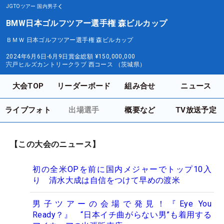
JGTOツアー
国内男子
BMW日本ゴルフツアー選手権 森ビルカップ
ＢＭＷ 日本ゴルフツアー選手権 森ビルカップ
2024年6月6日-6月9日
賞金総額
¥150,000,000
宍戸ヒルズカントリークラブ 西コース （茨城県）
大会TOP
リーダーボード
組み合せ
ニュース
ライブフォト
出場選手
概要など
TV放送予定
【この大会のニュース】
初の全米OPを前に国内メジャーでトップ10入
り 清水大成は自信をつけて早めの渡米
男子ツアーの会場で発見！『Eye You
Ready？』 “日本イチ曲がらない男”も着用する