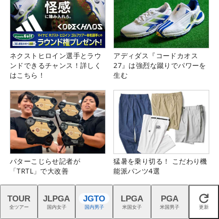
ネクストヒロイン選手とラウ
アディダス『コードカオス
ンドできるチャンス！詳しく
27』は強烈な蹴りでパワーを
はこちら！
生む
パターこじらせ記者が
猛暑を乗り切る！ こだわり機
「TRTL」で大改善
能派パンツ4選
TOUR
JLPGA
JGTO
LPGA
PGA
閉じる
全ツアー
国内女子
国内男子
米国女子
米国男子
更新