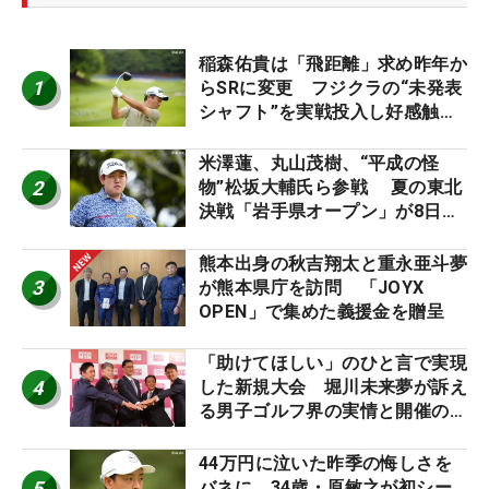
稲森佑貴は「飛距離」求め昨年か
1
らSRに変更 フジクラの“未発表
シャフト”を実戦投入し好感触
「つかまえにいける」【男子ツア
ーのヒトネタ！】
米澤蓮、丸山茂樹、“平成の怪
2
物”松坂大輔氏ら参戦 夏の東北
決戦「岩手県オープン」が8日開
幕
熊本出身の秋吉翔太と重永亜斗夢
3
が熊本県庁を訪問 「JOYX
OPEN」で集めた義援金を贈呈
「助けてほしい」のひと言で実現
4
した新規大会 堀川未来夢が訴え
る男子ゴルフ界の実情と開催の舞
台裏
44万円に泣いた昨季の悔しさを
5
バネに 34歳・原敏之が初シー