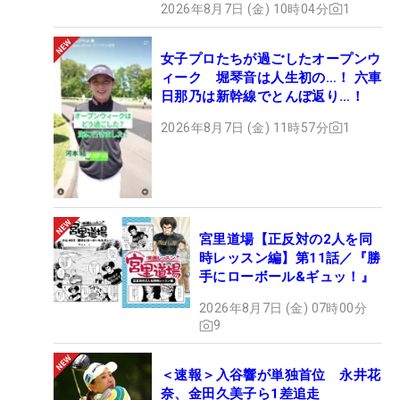
2026年8月7日 (金) 10時04分
1
女子プロたちが過ごしたオープンウ
ィーク 堀琴音は人生初の…！ 六車
日那乃は新幹線でとんぼ返り…！
2026年8月7日 (金) 11時57分
1
宮里道場【正反対の2人を同
時レッスン編】第11話／『勝
手にローボール&ギュッ！』
2026年8月7日 (金) 07時00分
9
＜速報＞入谷響が単独首位 永井花
奈、金田久美子ら1差追走