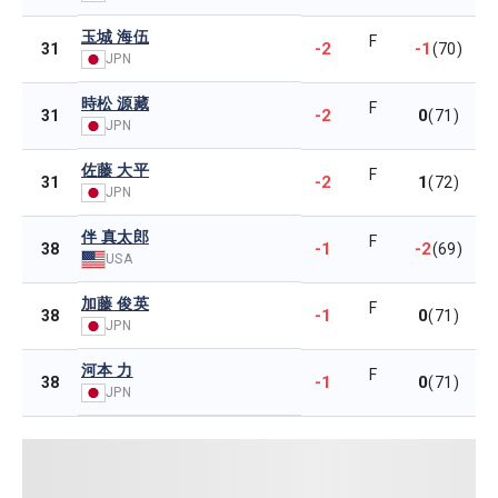
玉城 海伍
F
-2
-1
31
(70)
JPN
時松 源藏
F
-2
0
31
(71)
JPN
佐藤 大平
F
-2
1
31
(72)
JPN
伴 真太郎
F
-1
-2
38
(69)
USA
加藤 俊英
F
-1
0
38
(71)
JPN
河本 力
F
-1
0
38
(71)
JPN