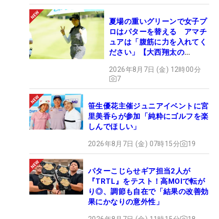
夏場の重いグリーンで女子プ
ロはパターを替える アマチ
ュアは「腹筋に力を入れてく
ださい」【大西翔太の
HOTSHOT】
2026年8月7日 (金) 12時00分
7
笹生優花主催ジュニアイベントに宮
里美香らが参加「純粋にゴルフを楽
しんでほしい」
2026年8月7日 (金) 07時15分
19
パターこじらせギア担当2人が
『TRTL』をテスト！高MOIで転が
り◎、調節も自在で「結果の改善効
果にかなりの意外性」
2026年8月7日 (金) 11時15分
18