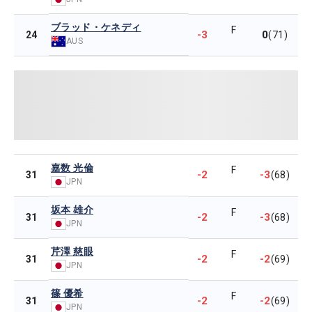
ブラッド・ケネディ
F
-3
0
24
(71)
AUS
嘉数 光倫
F
-2
-3
31
(68)
JPN
坂本 雄介
F
-2
-3
31
(68)
JPN
芹澤 慈眼
F
-2
-2
31
(69)
JPN
篠 優希
F
-2
-2
31
(69)
JPN