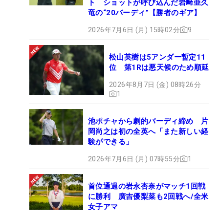
ト ショットが呼び込んだ岩﨑亜久
竜の“20バーディ”【勝者のギア】
2026年7月6日 (月) 15時02分
9
松山英樹は5アンダー暫定11
位 第1Rは悪天候のため順延
2026年8月7日 (金) 08時26分
1
池ポチャから劇的バーディ締め 片
岡尚之は初の全英へ「また新しい経
験ができる」
2026年7月6日 (月) 07時55分
1
首位通過の岩永杏奈がマッチ1回戦
に勝利 廣吉優梨菜も2回戦へ/全米
女子アマ