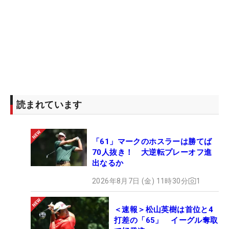
読まれています
「61」マークのホスラーは勝てば
70人抜き！ 大逆転プレーオフ進
出なるか
2026年8月7日 (金) 11時30分
1
＜速報＞松山英樹は首位と4
打差の「65」 イーグル奪取