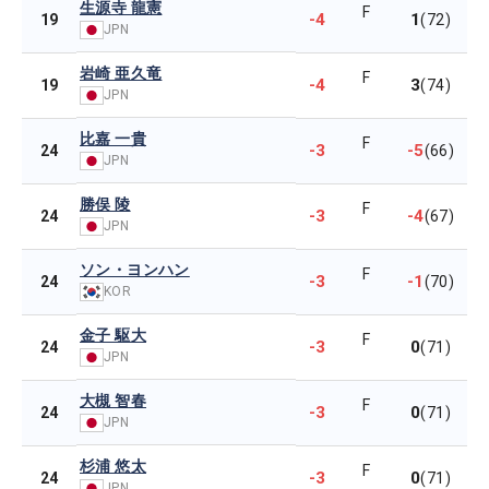
生源寺 龍憲
F
-4
1
19
(72)
JPN
岩崎 亜久竜
F
-4
3
19
(74)
JPN
比嘉 一貴
F
-3
-5
24
(66)
JPN
勝俣 陵
F
-3
-4
24
(67)
JPN
ソン・ヨンハン
F
-3
-1
24
(70)
KOR
金子 駆大
F
-3
0
24
(71)
JPN
大槻 智春
F
-3
0
24
(71)
JPN
杉浦 悠太
F
-3
0
24
(71)
JPN