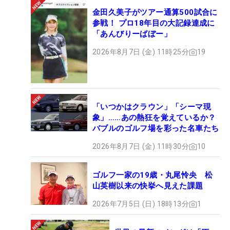
金田久美子がツアー通算500試合に
参戦！ プロ18年目の大記録達成に
「あんびりーばぼー」
2026年8月7日 (金) 11時25分
19
「いつかはクラウン」「シーマ現
象」……あの熱狂を覚えているか？
バブルのゴルフ場を彩った名車たち
2026年8月7日 (金) 11時30分
10
ゴルフ一家の19歳・丸尾怜央 松
山英樹以来の快挙へ見えた課題
2026年7月5日 (日) 18時13分
1