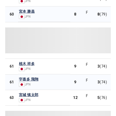
JPN
宮本 勝昌
F
8
8
60
(79)
JPN
植木 祥多
F
9
3
61
(74)
JPN
宇喜多 飛翔
F
9
3
61
(74)
JPN
宮城 慎太郎
F
12
5
63
(76)
JPN