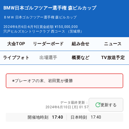
BMW日本ゴルフツアー選手権 森ビルカップ
ＢＭＷ 日本ゴルフツアー選手権 森ビルカップ
2024年6月6日-6月9日
賞金総額
¥150,000,000
宍戸ヒルズカントリークラブ 西コース （茨城県）
大会TOP
リーダーボード
組み合せ
ニュース
ライブフォト
出場選手
概要など
TV放送予定
※プレーオフの末、岩田寛が優勝
データ最終更新：
更新する
2024年6月10日 (月) 01:57
開催地時刻
17:40
日本時刻
17:40