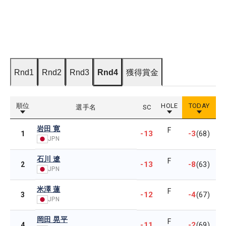
Rnd1
Rnd2
Rnd3
Rnd4
獲得賞金
順位
HOLE
TODAY
選手名
SC
岩田 寛
F
-13
-3
1
(68)
JPN
石川 遼
F
-13
-8
2
(63)
JPN
米澤 蓮
F
-12
-4
3
(67)
JPN
岡田 晃平
F
-11
-2
4
(69)