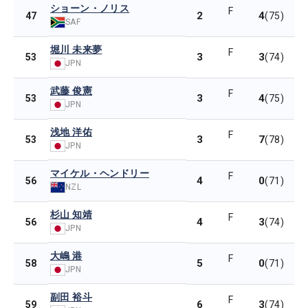
ショーン・ノリス
F
2
4
47
(75)
SAF
堀川 未来夢
F
3
3
53
(74)
JPN
武藤 俊憲
F
3
4
53
(75)
JPN
浅地 洋佑
F
3
7
53
(78)
JPN
マイケル・ヘンドリー
F
4
0
56
(71)
NZL
杉山 知靖
F
4
3
56
(74)
JPN
大嶋 港
F
5
0
58
(71)
JPN
副田 裕斗
F
6
3
59
(74)