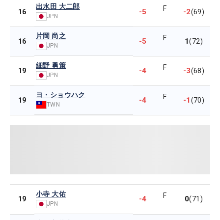
出水田 大二郎
F
-5
-2
16
(69)
JPN
片岡 尚之
F
-5
1
16
(72)
JPN
細野 勇策
F
-4
-3
19
(68)
JPN
ヨ・ショウハク
F
-4
-1
19
(70)
TWN
小寺 大佑
F
-4
0
19
(71)
JPN