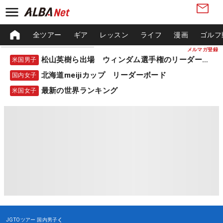
全ツアー
ギア
レッスン
ライフ
漫画
ゴルフ
メルマガ登録
松山英樹ら出場 ウィンダム選手権のリーダーボード
米国男子
北海道meijiカップ リーダーボード
国内女子
最新の世界ランキング
米国女子
JGTOツアー
国内男子