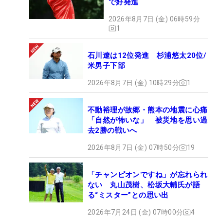
で好発進
2026年8月7日 (金) 06時59分
1
石川遼は12位発進 杉浦悠太20位/
米男子下部
2026年8月7日 (金) 10時29分
1
不動裕理が故郷・熊本の地震に心痛
「自然が怖いな」 被災地を思い過
去2勝の戦いへ
2026年8月7日 (金) 07時50分
19
「チャンピオンですね」が忘れられ
ない 丸山茂樹、松坂大輔氏が語
る“ミスター”との思い出
2026年7月24日 (金) 07時00分
4