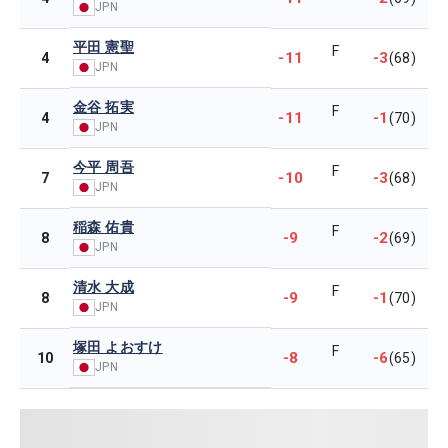
JPN
平田 憲聖
F
-11
-3
4
(68)
JPN
金谷 拓実
F
-11
-1
4
(70)
JPN
今平 周吾
F
-10
-3
7
(68)
JPN
稲森 佑貴
F
-9
-2
8
(69)
JPN
清水 大成
F
-9
-1
8
(70)
JPN
塚田 よおすけ
F
-8
-6
10
(65)
JPN