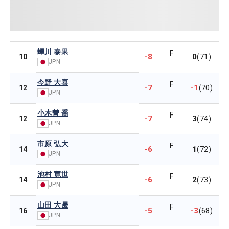
蟬川 泰果
F
-8
0
10
(71)
JPN
今野 大喜
F
-7
-1
12
(70)
JPN
小木曽 喬
F
-7
3
12
(74)
JPN
市原 弘大
F
-6
1
14
(72)
JPN
池村 寛世
F
-6
2
14
(73)
JPN
山田 大晟
F
-5
-3
16
(68)
JPN