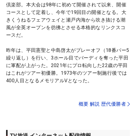
倶楽部。本大会は98年に初めて開催されて以来、開催
コースとして定着し、今年で19回目の開催となる。大
きくうねるフェアウェイと瀬戸内海から吹き抜ける潮
風が全英オープンを彷彿とさせる本格的なリンクスコ
ースだ。
昨年は、平田憲聖と中島啓太がプレーオフ（18番パー5
繰り返し）を行い、3ホール目でバーディを奪った平田
に軍配が上がった。2021年にプロ転向した22歳の平田
はこれがツアー初優勝。1973年のツアー制施行後では
400人目となるメモリアルVとなった。
概要 解説 歴代優勝者
TV放送 インターネット配信情報