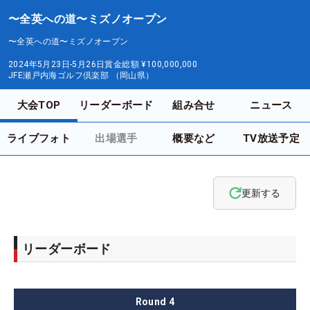
〜全英への道〜ミズノオープン
〜全英への道〜ミズノオープン
2024年5月23日-5月26日
賞金総額
¥100,000,000
JFE瀬戸内海ゴルフ倶楽部 （岡山県）
大会TOP
リーダーボード
組み合せ
ニュース
ライブフォト
出場選手
概要など
TV放送予定
更新する
リーダーボード
Round
4