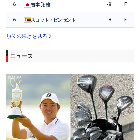
6
-8
F
吉本 翔雄
6
-8
F
スコット・ビンセント
順位の続きを見る
ニュース