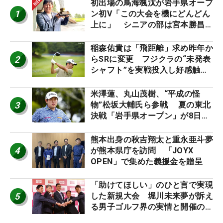
初出場の鳥海颯汰が岩手県オープ
1
ン初V「この大会を機にどんどん
上に」 シニアの部は宮本勝昌が
連覇
稲森佑貴は「飛距離」求め昨年か
2
らSRに変更 フジクラの“未発表
シャフト”を実戦投入し好感触
「つかまえにいける」【男子ツア
ーのヒトネタ！】
米澤蓮、丸山茂樹、“平成の怪
3
物”松坂大輔氏ら参戦 夏の東北
決戦「岩手県オープン」が8日開
幕
熊本出身の秋吉翔太と重永亜斗夢
4
が熊本県庁を訪問 「JOYX
OPEN」で集めた義援金を贈呈
「助けてほしい」のひと言で実現
5
した新規大会 堀川未来夢が訴え
る男子ゴルフ界の実情と開催の舞
台裏