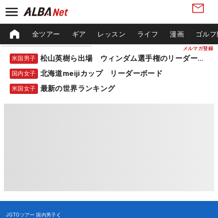
全ツアー
ギア
レッスン
ライフ
漫画
ゴルフ
メルマガ登録
松山英樹ら出場 ウィンダム選手権のリーダーボード
米国男子
北海道meijiカップ リーダーボード
国内女子
最新の世界ランキング
米国女子
JGTOツアー
国内男子