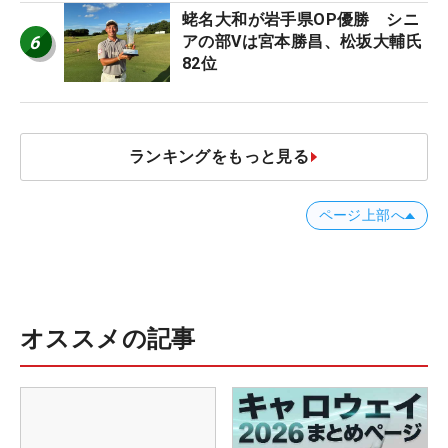
蛯名大和が岩手県OP優勝 シニ
6
アの部Vは宮本勝昌、松坂大輔氏
82位
ランキングをもっと見る
ページ上部へ
オススメの記事