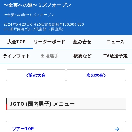
〜全英への道〜ミズノオープン
〜全英への道〜ミズノオープン
2024年5月23日-5月26日
賞金総額
¥100,000,000
JFE瀬戸内海ゴルフ倶楽部 （岡山県）
大会TOP
リーダーボード
組み合せ
ニュース
ライブフォト
出場選手
概要など
TV放送予定
前の大会
次の大会
JGTO (国内男子) メニュー
→
ツアーTOP