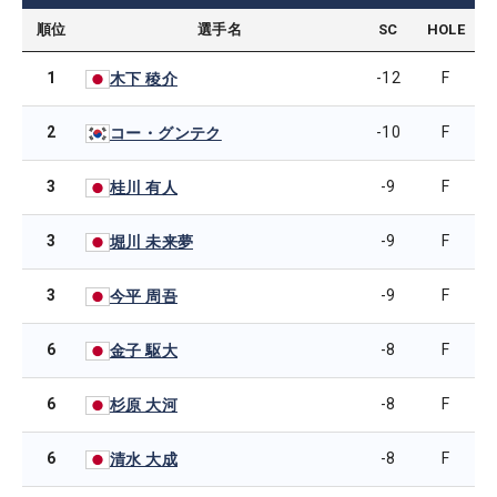
順位
選手名
SC
HOLE
1
-12
F
木下 稜介
2
-10
F
コー・グンテク
3
-9
F
桂川 有人
3
-9
F
堀川 未来夢
3
-9
F
今平 周吾
6
-8
F
金子 駆大
6
-8
F
杉原 大河
6
-8
F
清水 大成