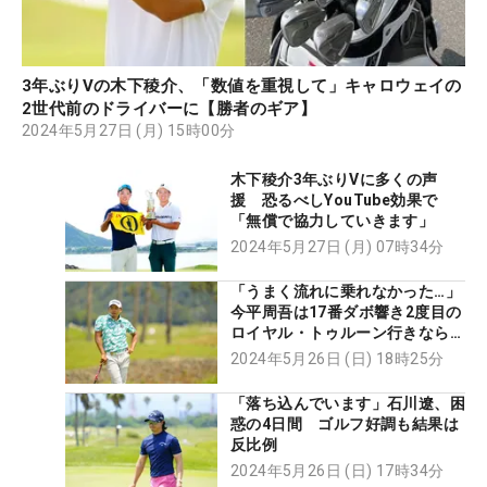
3年ぶりVの木下稜介、「数値を重視して」キャロウェイの
2世代前のドライバーに【勝者のギア】
2024年5月27日 (月) 15時00分
木下稜介3年ぶりVに多くの声
援 恐るべしYouTube効果で
「無償で協力していきます」
2024年5月27日 (月) 07時34分
「うまく流れに乗れなかった…」
今平周吾は17番ダボ響き2度目の
ロイヤル・トゥルーン行きなら
ず
2024年5月26日 (日) 18時25分
「落ち込んでいます」石川遼、困
惑の4日間 ゴルフ好調も結果は
反比例
2024年5月26日 (日) 17時34分