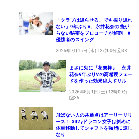
「クラブは遅らせる、でも振り遅れ
ない」9年ぶりV、永井花奈の曲が
らない秘密をプロコーチが解剖 #
優勝者のスイング
2026年7月15日 (水) 12時00分
33
まさに鬼に『花奈棒』 永井
花奈9年ぶりVの高精度フェー
ドを作った効果絶大ドリル
2026年8月1日 (土) 12時00分
36
飛ばない人の共通点はアーリーリリ
ース！ 342yドラコン女子は斜めに
体重移動してシャフトを強烈に逆し
なり