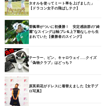
タオルを使ってミート率を上げました」
【ドラコン女子の飛ばしテク】
菅楓華がついに初優勝！ 安定感抜群の”綺
麗”なスイングは軸ブレ&上下動なしから生
まれていた【優勝者のスイング】
テーラー、ピン、キャロウェイ……クイズ
「偽物クラブ」はどっち？
原英莉花がドレスに着替えました【女子プ
ロ写真】