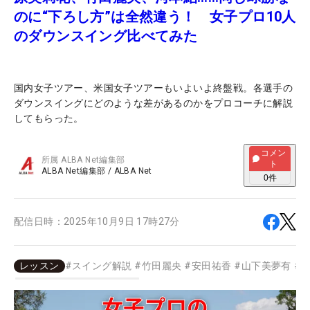
のに“下ろし方”は全然違う！ 女子プロ10人
のダウンスイング比べてみた
国内女子ツアー、米国女子ツアーもいよいよ終盤戦。各選手の
ダウンスイングにどのような差があるのかをプロコーチに解説
してもらった。
コメン
所属
ALBA Net編集部
ト
ALBA Net編集部
/
ALBA Net
0
件
配信日時：
2025年10月9日 17時27分
レッスン
#
スイング解説
#
竹田麗央
#
安田祐香
#
山下美夢有
#