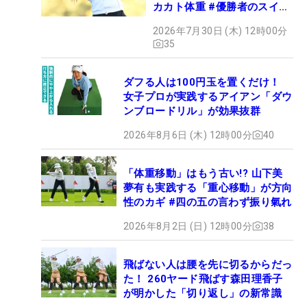
カカト体重 #優勝者のスイン
グ
2026年7月30日 (木) 12時00分
35
ダフる人は100円玉を置くだけ！
女子プロが実践するアイアン「ダウ
ンブロードリル」が効果抜群
2026年8月6日 (木) 12時00分
40
「体重移動」はもう古い!? 山下美
夢有も実践する「重心移動」が方向
性のカギ #四の五の言わず振り氣れ
2026年8月2日 (日) 12時00分
38
飛ばない人は腰を先に切るからだっ
た！ 260ヤード飛ばす森田理香子
が明かした「切り返し」の新常識