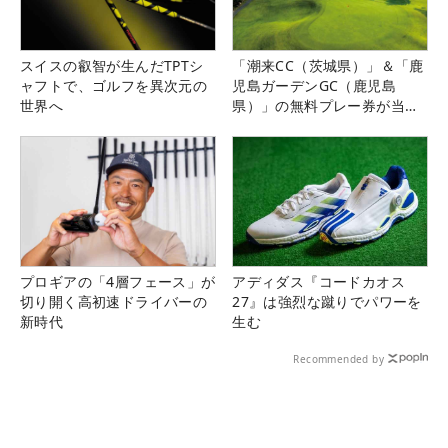
スイスの叡智が生んだTPTシ
「潮来CC（茨城県）」＆「鹿
ャフトで、ゴルフを異次元の
児島ガーデンGC（鹿児島
世界へ
県）」の無料プレー券が当た
る！！
プロギアの「4層フェース」が
アディダス『コードカオス
切り開く高初速ドライバーの
27』は強烈な蹴りでパワーを
新時代
生む
Recommended by