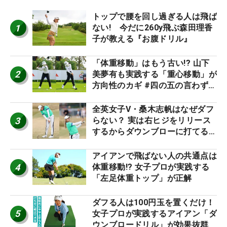
トップで腰を回し過ぎる人は飛ば
1
ない! 今だに260y飛ぶ森田理香
子が教える『お腹ドリル』
「体重移動」はもう古い!? 山下
2
美夢有も実践する「重心移動」が
方向性のカギ #四の五の言わず振
り氣れ
全英女子V・桑木志帆はなぜダフ
3
らない？ 実は右ヒジをリリース
するからダウンブローに打てる #
優勝者のスイング
アイアンで飛ばない人の共通点は
4
体重移動!? 女子プロが実践する
「左足体重トップ」が正解
ダフる人は100円玉を置くだけ！
5
女子プロが実践するアイアン「ダ
ウンブロードリル」が効果抜群