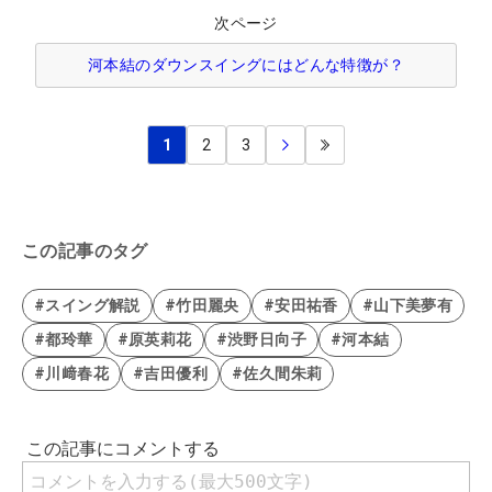
次ページ
河本結のダウンスイングにはどんな特徴が？
1
2
3
この記事のタグ
#スイング解説
#竹田麗央
#安田祐香
#山下美夢有
#都玲華
#原英莉花
#渋野日向子
#河本結
#川﨑春花
#吉田優利
#佐久間朱莉