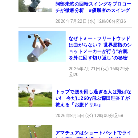
阿部未悠の回転スイングをプロコー
チが徹底分析 #優勝者のスイング
2026年7月22日 (水) 12時00分
36
なぜトミー・フリートウッド
は曲がらない？ 世界屈指のシ
ョットメーカーが行う”右腕
を外に回す切り返し”の秘密
2026年7月21日 (火) 16時29分
20
トップで腰を回し過ぎる人は飛ばな
い! 今だに260y飛ぶ森田理香子が
教える『お腹ドリル』
2026年8月5日 (水) 12時00分
68
アマチュアはショートパットでライ