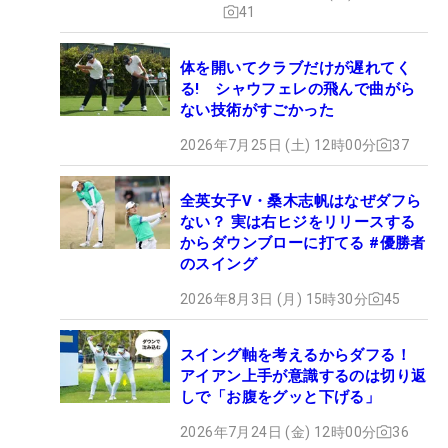
41
体を開いてクラブだけが遅れてく
る! シャウフェレの飛んで曲がら
ない技術がすごかった
2026年7月25日 (土) 12時00分
37
全英女子V・桑木志帆はなぜダフら
ない？ 実は右ヒジをリリースする
からダウンブローに打てる #優勝者
のスイング
2026年8月3日 (月) 15時30分
45
スイング軸を考えるからダフる！
アイアン上手が意識するのは切り返
しで「お腹をグッと下げる」
2026年7月24日 (金) 12時00分
36