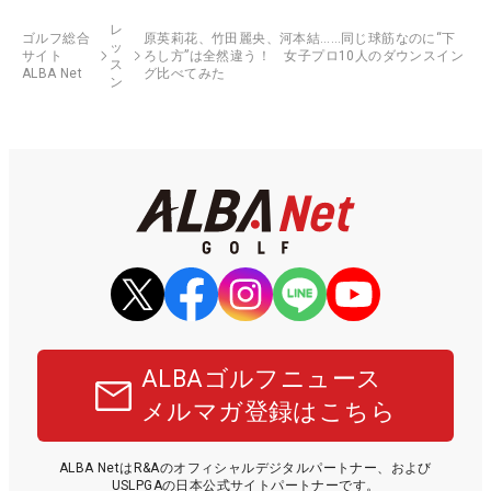
レ
ゴルフ総合
原英莉花、竹田麗央、河本結……同じ球筋なのに“下
ッ
サイト
ろし方”は全然違う！ 女子プロ10人のダウンスイン
ス
ALBA Net
グ比べてみた
ン
ALBAゴルフニュース
メルマガ登録はこちら
ALBA NetはR&Aのオフィシャルデジタルパートナー、および
USLPGAの日本公式サイトパートナーです。