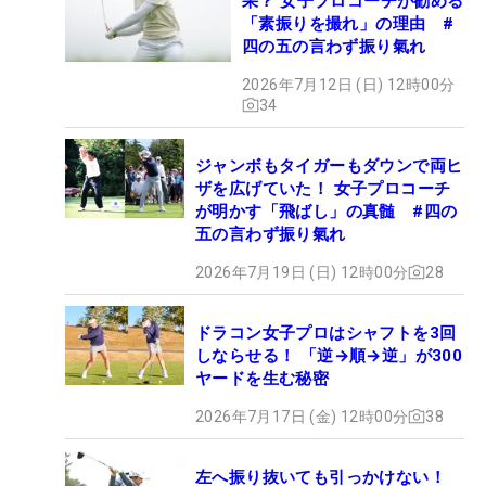
果？ 女子プロコーチが勧める
「素振りを撮れ」の理由 #
四の五の言わず振り氣れ
2026年7月12日 (日) 12時00分
34
ジャンボもタイガーもダウンで両ヒ
ザを広げていた！ 女子プロコーチ
が明かす「飛ばし」の真髄 #四の
五の言わず振り氣れ
2026年7月19日 (日) 12時00分
28
ドラコン女子プロはシャフトを3回
しならせる！ 「逆→順→逆」が300
ヤードを生む秘密
2026年7月17日 (金) 12時00分
38
左へ振り抜いても引っかけない！