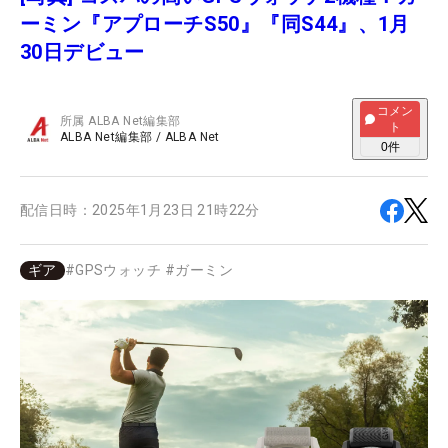
ーミン『アプローチS50』『同S44』、1月
30日デビュー
コメン
所属
ALBA Net編集部
ト
ALBA Net編集部
/
ALBA Net
0
件
配信日時：
2025年1月23日 21時22分
ギア
#
GPSウォッチ
#
ガーミン