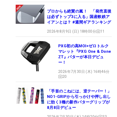
プロからも絶賛の嵐！ 「発売直後
は必ずトップ3に入る」国産軟鉄ア
イアンとは？ #週間ギアランキング
2026年8月9日 (日) 18時00分
11
PXG初の高MOI×ゼロトルク
マレット『PXG One & Done
ZT』パターが本日デビュ
ー！
2026年7月30日 (木) 16時46分
20
「手首のこねには、逆テーパー！」
NO1-GRIPから引っかけや押し出し
に効く3種の新作パターグリップが
8月8日デビュー
2026年7月30日 (木) 14時20分
33