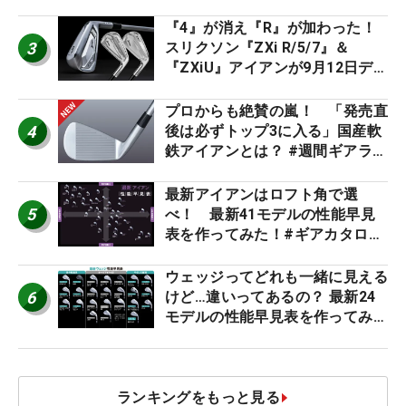
ト』『真っすぐ飛ぶドライバ
ー』 #女子プロセッティング
『4』が消え『R』が加わった！
3
スリクソン『ZXi R/5/7』＆
『ZXiU』アイアンが9月12日デ
ビュー
プロからも絶賛の嵐！ 「発売直
4
後は必ずトップ3に入る」国産軟
鉄アイアンとは？ #週間ギアラン
キング
最新アイアンはロフト角で選
5
べ！ 最新41モデルの性能早見
表を作ってみた！#ギアカタログ
2026
ウェッジってどれも一緒に見える
6
けど…違いってあるの？ 最新24
モデルの性能早見表を作ってみ
た #ギアカタログ2026
ランキングをもっと見る