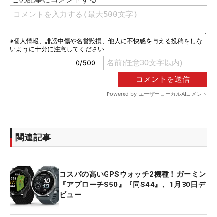
関連記事
コスパの高いGPSウォッチ2機種！ガーミン
『アプローチS50』『同S44』、1月30日デ
ビュー