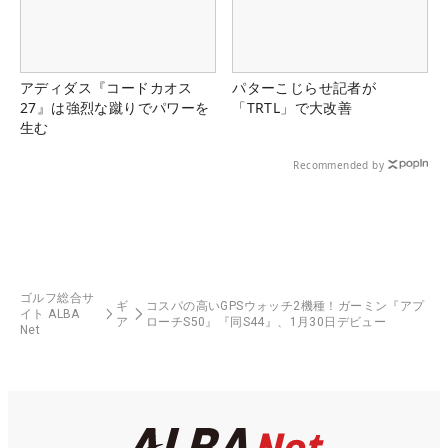
アディダス『コードカオス
パターこじらせ記者が
27』は強烈な蹴りでパワーを
「TRTL」で大改善
生む
Recommended by
ゴルフ総合サ
ギ
コスパの高いGPSウォッチ2機種！ガーミン『アプ
イト ALBA
ア
ローチS50』『同S44』、1月30日デビュー
Net