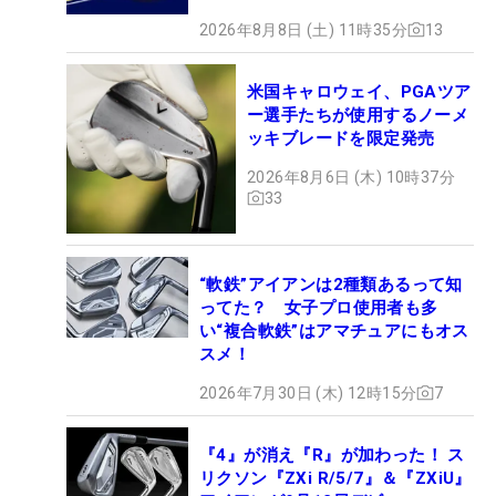
2026年8月8日 (土) 11時35分
13
米国キャロウェイ、PGAツア
ー選手たちが使用するノーメ
ッキブレードを限定発売
2026年8月6日 (木) 10時37分
33
“軟鉄”アイアンは2種類あるって知
ってた？ 女子プロ使用者も多
い“複合軟鉄”はアマチュアにもオス
スメ！
2026年7月30日 (木) 12時15分
7
『4』が消え『R』が加わった！ ス
リクソン『ZXi R/5/7』＆『ZXiU』