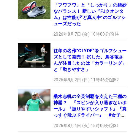
「フワフワ」と「しっかり」の絶妙
なバランス！ 新しい『FJクオンタ
ム』は性能が“ど真ん中”のゴルフシ
ューズだった
2026年8月7日 (金) 10時00分
14
往年の名作“CLYDE”をゴルフシュー
ズとして発売！ 試した、鳥谷敬さ
んが注目したのは「カラーリング」
と「動きやすさ」
2026年8月2日 (日) 11時46分
52
桑木志帆の全英制覇を支えた三種の
神器？ 『スピンが入り過ぎないボ
ール』『振りやすいシャフト』『真
っすぐ飛ぶドライバー』 #女子プ
ロセッティング
2026年8月4日 (火) 15時00分
31