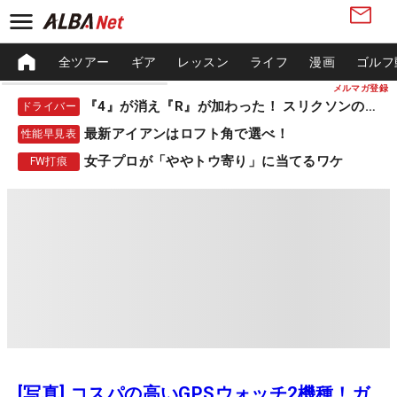
全ツアー
ギア
レッスン
ライフ
漫画
ゴルフ
メルマガ登録
『4』が消え『R』が加わった！ スリクソンの新作
ドライバー
最新アイアンはロフト角で選べ！
性能早見表
女子プロが「ややトウ寄り」に当てるワケ
FW打痕
[写真] コスパの高いGPSウォッチ2機種！ガ