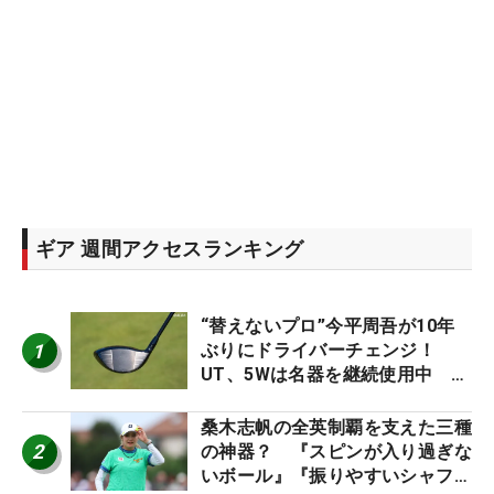
ギア 週間アクセスランキング
“替えないプロ”今平周吾が10年
1
ぶりにドライバーチェンジ！
UT、5Wは名器を継続使用中 #
男子プロセッティング
桑木志帆の全英制覇を支えた三種
2
の神器？ 『スピンが入り過ぎな
いボール』『振りやすいシャフ