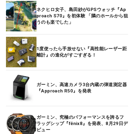
ネクヒロ女子、島田紗がGPSウォッチ『Ap
proach S70』を初体験 「隣のホールから狙
うのも楽でした」
1度使ったら手放せない『高性能レーザー距
離計』の進化がすごすぎる！
ガーミン、高速カメラ3台内蔵の弾道測定器
『Approach R50』を発表
ガーミン、究極のパフォーマンスを誇るフ
ラッグシップ『fēnix8』を発表、8月29日デ
ビュー