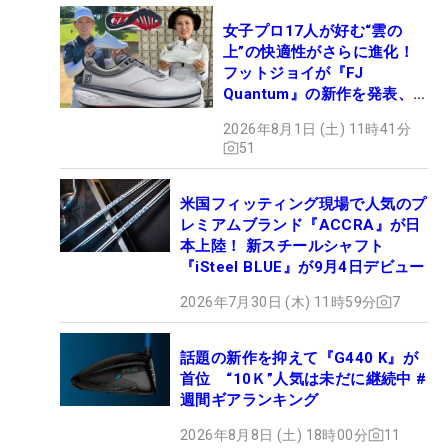
女子プロ17人が好む“雲の
上”の快適性がさらに進化！
フットジョイが『FJ
Quantum』の新作を発表、8
月7日デビュー
2026年8月1日 (土) 11時41分
51
米国フィッティング現場で人気のプ
レミアムブランド『ACCRA』が日
本上陸！ 新スチールシャフト
『iSteel BLUE』が9月4日デビュー
2026年7月30日 (木) 11時59分
7
話題の新作を抑えて『G440 K』が
首位 “10Ｋ”人気は未だに継続中 #
週間ギアランキング
2026年8月8日 (土) 18時00分
11