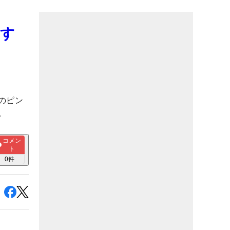
ごす
のピン
。
コメン
ト
0
件