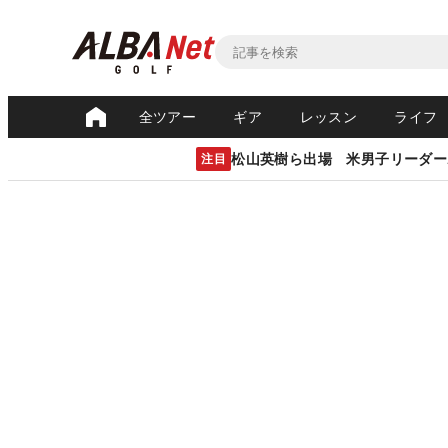
全ツアー
ギア
レッスン
ライフ
松山英樹ら出場 米男子リーダー
注目