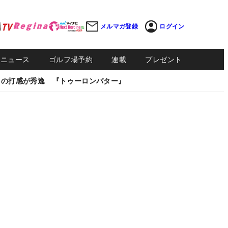
メルマガ登録
ログイン
Sニュース
ゴルフ場予約
連載
プレゼント
しの打感が秀逸 『トゥーロンパター』