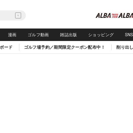
漫画
ゴルフ動画
雑誌出版
ショッピング
SN
ボード
ゴルフ場予約／期間限定クーポン配布中！
削り出