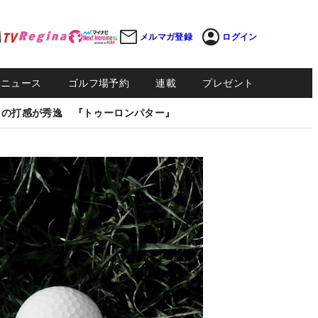
メルマガ登録
ログイン
Sニュース
ゴルフ場予約
連載
プレゼント
しの打感が秀逸 『トゥーロンパター』