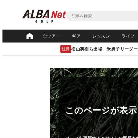
全ツアー
ギア
レッスン
ライフ
松山英樹ら出場 米男子リーダー
注目
このページが表示