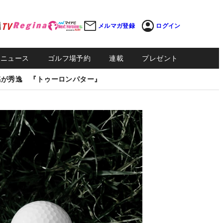
メルマガ登録
ログイン
Sニュース
ゴルフ場予約
連載
プレゼント
感が秀逸 『トゥーロンパター』