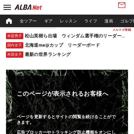
全ツアー
ギア
レッスン
ライフ
漫画
ゴルフ
メルマガ登録
松山英樹ら出場 ウィンダム選手権のリーダーボード
米国男子
北海道meijiカップ リーダーボード
国内女子
最新の世界ランキング
米国女子
このページが表示されるお客様へ
ページを更新するとサイトの閲覧を続けることがで
きます。
広告ブロッカーやトラッキング防止機能をオンにし