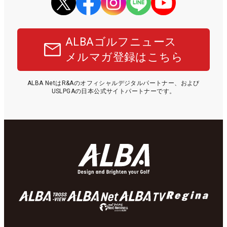
ALBAゴルフニュース
メルマガ登録はこちら
ALBA NetはR&Aのオフィシャルデジタルパートナー、および
USLPGAの日本公式サイトパートナーです。