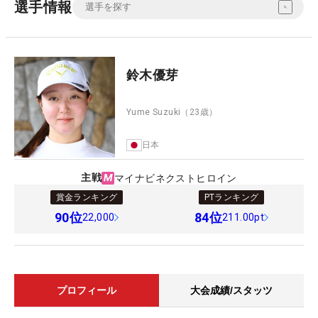
選手情報
鈴木優芽
Yume Suzuki
（23歳）
日本
主戦
マイナビネクストヒロイン
賞金ランキング
PTランキング
90
位
84
位
22,000
211.00pt
プロフィール
大会成績/スタッツ