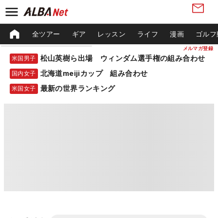
全ツアー
ギア
レッスン
ライフ
漫画
ゴルフ
メルマガ登録
松山英樹ら出場 ウィンダム選手権の組み合わせ
米国男子
北海道meijiカップ 組み合わせ
国内女子
最新の世界ランキング
米国女子