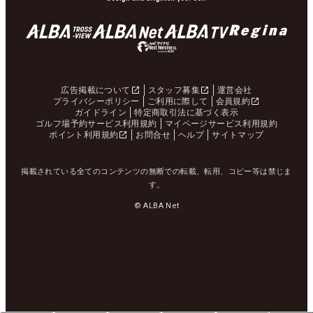
広告掲載について
スタッフ募集
運営会社
プライバシーポリシー
ご利用に際して
会員規約
ガイドライン
特定商取引法に基づく表示
ゴルフ場予約サービス利用規約
マイページサービス利用規約
ポイント利用規約
お問合せ
ヘルプ
サイトマップ
掲載されている全てのコンテンツの無断での転載、転用、コピー等は禁じま
す。
© ALBA Net