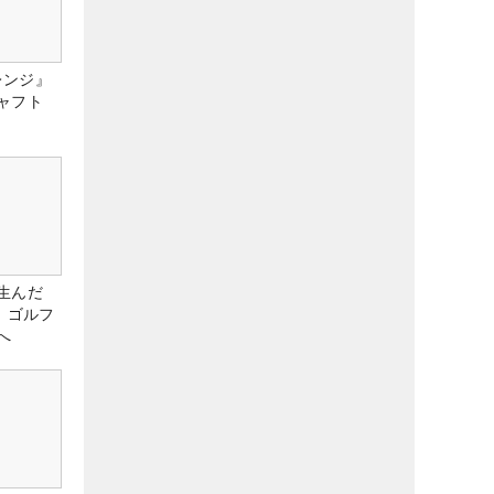
レンジ』
ャフト
生んだ
、ゴルフ
へ