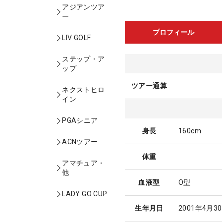
アジアンツア
ー
プロフィール
LIV GOLF
ステップ・ア
ップ
ツアー通算
ネクストヒロ
イン
PGAシニア
身長
160cm
ACNツアー
体重
アマチュア・
他
血液型
O型
LADY GO CUP
生年月日
2001年4月3