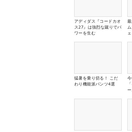
アディダス『コードカオ
最
ス27』は強烈な蹴りでパ
ム
ワーを生む
ェ
猛暑を乗り切る！ こだ
今
わり機能派パンツ4選
「
ー