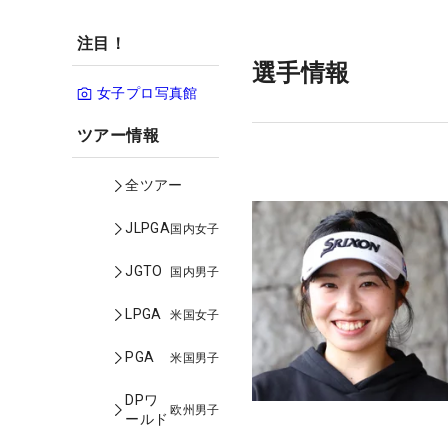
注目！
選手情報
女子プロ写真館
ツアー情報
全ツアー
JLPGA
国内女子
JGTO
国内男子
LPGA
米国女子
PGA
米国男子
DPワ
欧州男子
ールド