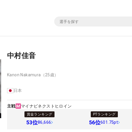
中村佳音
Kanon Nakamura
（25歳）
日本
主戦
マイナビネクストヒロイン
賞金ランキング
PTランキング
53
位
56
位
86,666
601.75pt