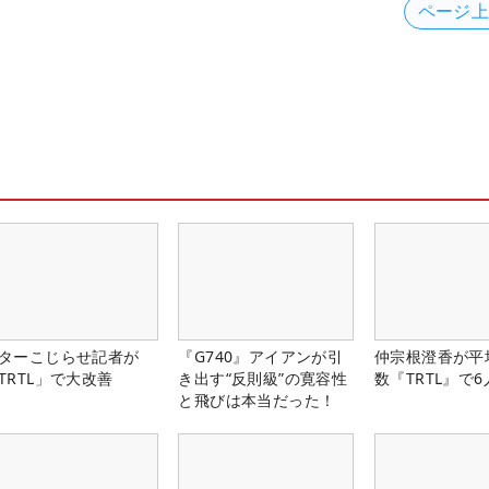
ページ
ターこじらせ記者が
『G740』アイアンが引
仲宗根澄香が平
TRTL」で大改善
き出す“反則級”の寛容性
数『TRTL』で
と飛びは本当だった！