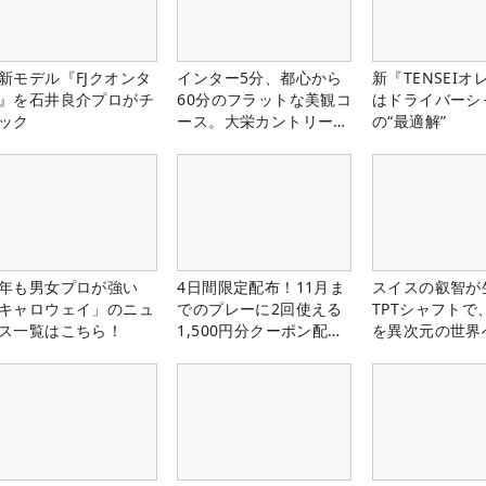
新モデル『FJクオンタ
インター5分、都心から
新『TENSEIオ
』を石井良介プロがチ
60分のフラットな美観コ
はドライバーシ
ック
ース。大栄カントリー俱
の“最適解”
楽部（千葉県）
年も男女プロが強い
4日間限定配布！11月ま
スイスの叡智が
キャロウェイ」のニュ
でのプレーに2回使える
TPTシャフトで
ス一覧はこちら！
1,500円分クーポン配布
を異次元の世界
中！