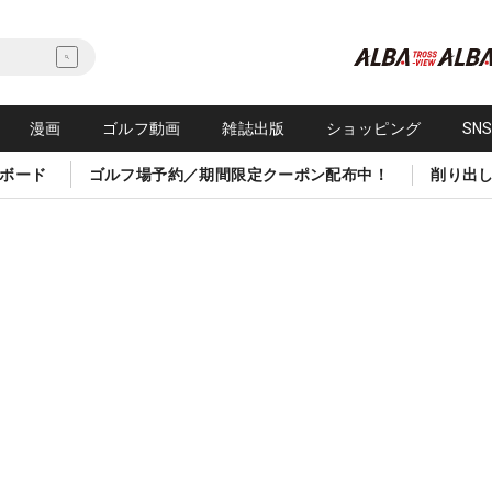
漫画
ゴルフ動画
雑誌出版
ショッピング
SN
ボード
ゴルフ場予約／期間限定クーポン配布中！
削り出