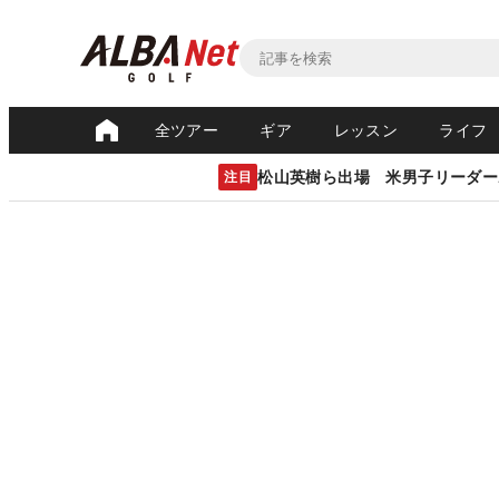
全ツアー
ギア
レッスン
ライフ
松山英樹ら出場 米男子リーダー
注目