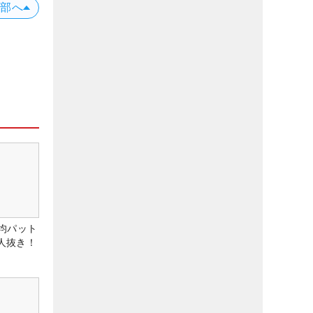
上部へ
均パット
6人抜き！