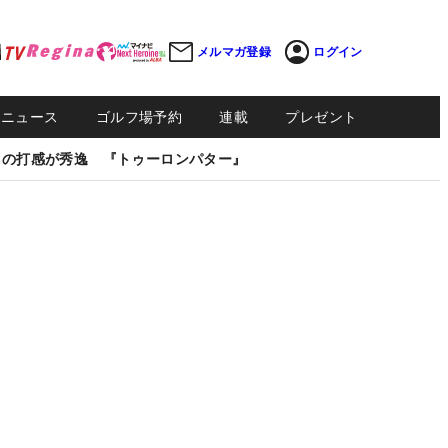
メルマガ登録
ログイン
Sニュース
ゴルフ場予約
連載
プレゼント
しの打感が秀逸 『トゥーロンパター』