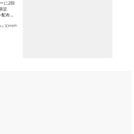
ーに2回
限定
ン配布
by