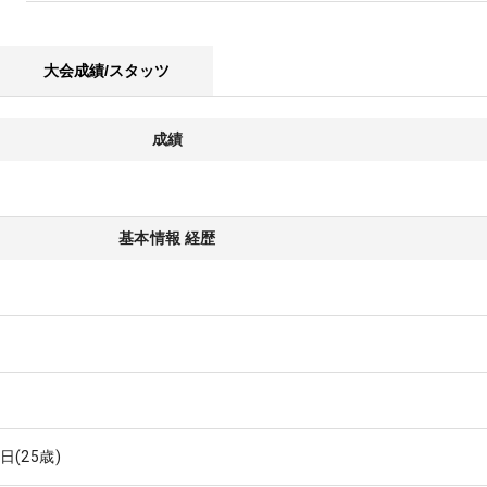
大会成績/スタッツ
成績
基本情報 経歴
0日
(25歳)