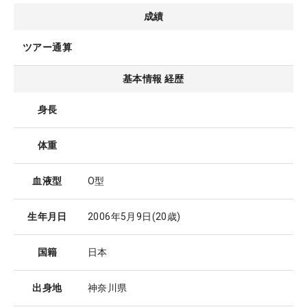
成績
ツアー通算
基本情報 経歴
身長
体重
血液型
O型
生年月日
2006年5月9日
(20歳)
国籍
日本
出身地
神奈川県