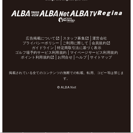
広告掲載について
スタッフ募集
運営会社
プライバシーポリシー
ご利用に際して
会員規約
ガイドライン
特定商取引法に基づく表示
ゴルフ場予約サービス利用規約
マイページサービス利用規約
ポイント利用規約
お問合せ
ヘルプ
サイトマップ
掲載されている全てのコンテンツの無断での転載、転用、コピー等は禁じま
す。
© ALBA Net