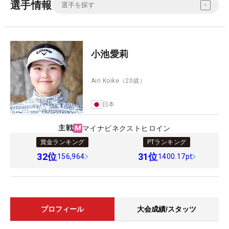
選手情報
小池愛莉
Airi Koike
（20歳）
日本
主戦
マイナビネクストヒロイン
賞金ランキング
PTランキング
32
位
31
位
156,964
1400.17pt
プロフィール
大会成績/スタッツ