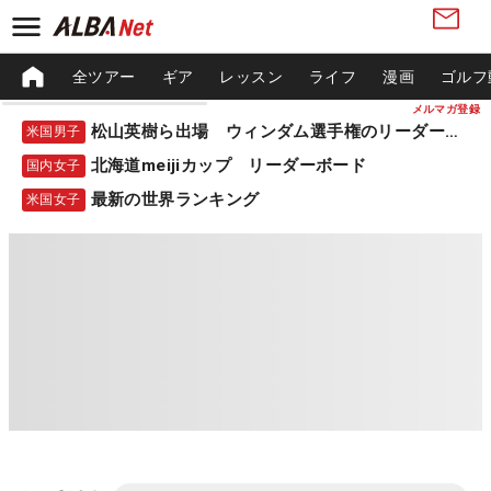
全ツアー
ギア
レッスン
ライフ
漫画
ゴルフ
メルマガ登録
松山英樹ら出場 ウィンダム選手権のリーダーボード
米国男子
北海道meijiカップ リーダーボード
国内女子
最新の世界ランキング
米国女子