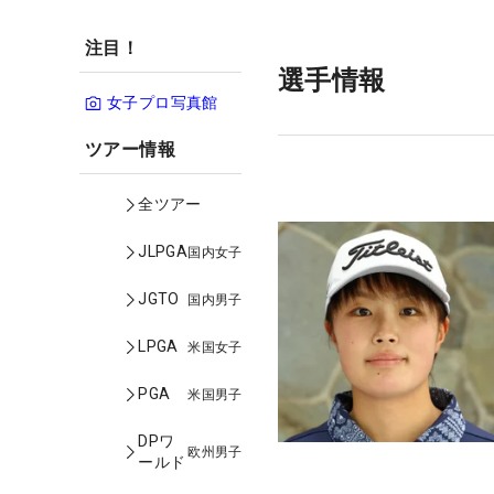
注目！
選手情報
女子プロ写真館
ツアー情報
全ツアー
JLPGA
国内女子
JGTO
国内男子
LPGA
米国女子
PGA
米国男子
DPワ
欧州男子
ールド