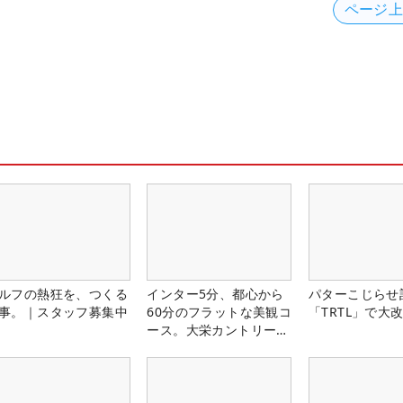
ページ
ルフの熱狂を、つくる
インター5分、都心から
パターこじらせ
事。｜スタッフ募集中
60分のフラットな美観コ
「TRTL」で大
ース。大栄カントリー俱
楽部（千葉県）