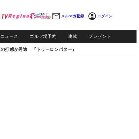
メルマガ登録
ログイン
Sニュース
ゴルフ場予約
連載
プレゼント
しの打感が秀逸 『トゥーロンパター』