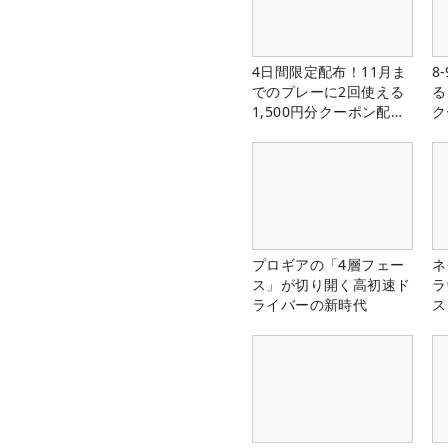
4日間限定配布！11月ま
8
でのプレーに2回使える
る
1,500円分クーポン配布
ク
中！
プロギアの「4層フェー
ネ
ス」が切り開く高初速ド
ラ
ライバーの新時代
ス