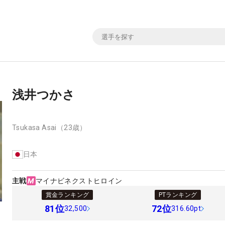
浅井つかさ
Tsukasa Asai
（23歳）
日本
主戦
マイナビネクストヒロイン
賞金ランキング
PTランキング
81
位
72
位
32,500
316.60pt