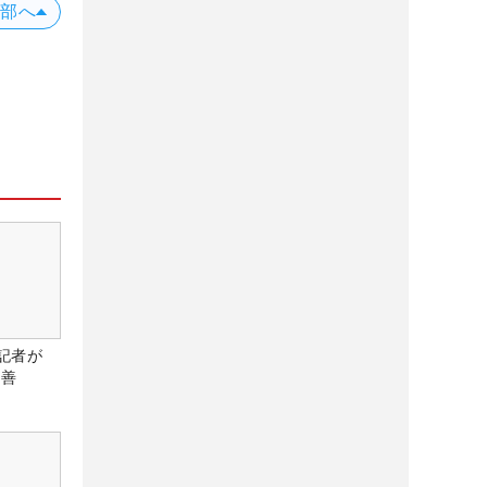
上部へ
記者が
改善