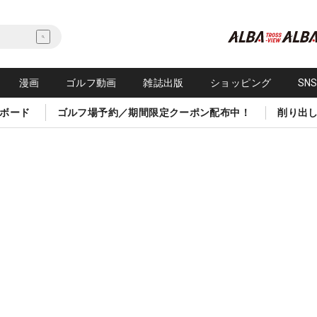
漫画
ゴルフ動画
雑誌出版
ショッピング
SN
ボード
ゴルフ場予約／期間限定クーポン配布中！
削り出