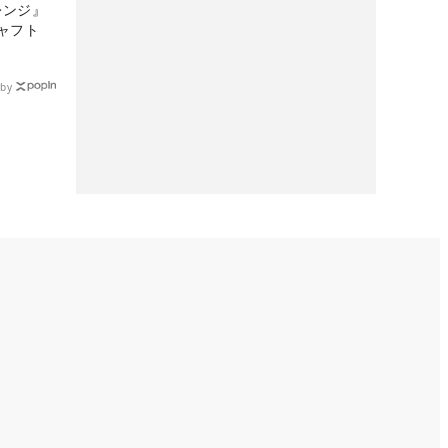
レンジ』
ャフト
by