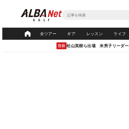
全ツアー
ギア
レッスン
ライフ
松山英樹ら出場 米男子リーダー
注目