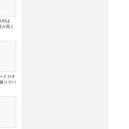
DUOは
度が高く
ードカオ
な蹴りでパ