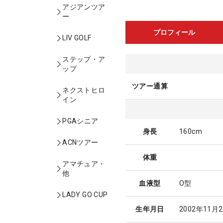
アジアンツア
ー
プロフィール
LIV GOLF
ステップ・ア
ップ
ツアー通算
ネクストヒロ
イン
PGAシニア
身長
160cm
ACNツアー
体重
アマチュア・
他
血液型
O型
LADY GO CUP
生年月日
2002年11月