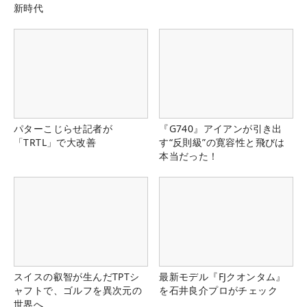
新時代
パターこじらせ記者が
『G740』アイアンが引き出
「TRTL」で大改善
す“反則級”の寛容性と飛びは
本当だった！
スイスの叡智が生んだTPTシ
最新モデル『FJクオンタム』
ャフトで、ゴルフを異次元の
を石井良介プロがチェック
世界へ