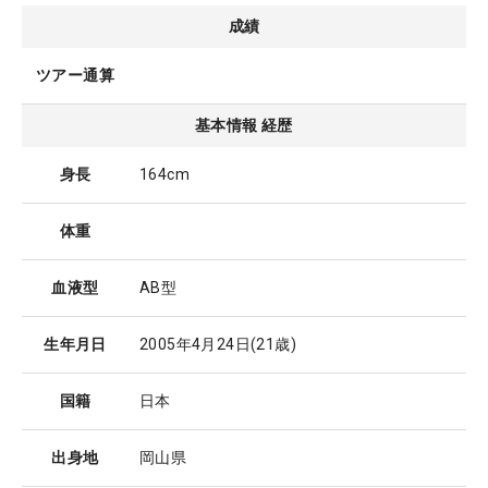
成績
ツアー通算
基本情報 経歴
身長
164cm
体重
血液型
AB型
生年月日
2005年4月24日
(21歳)
国籍
日本
出身地
岡山県