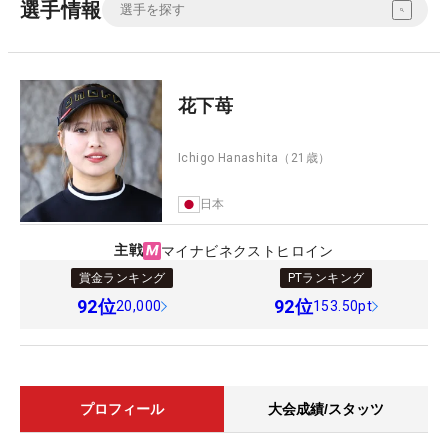
選手情報
花下苺
Ichigo Hanashita
（21歳）
日本
主戦
マイナビネクストヒロイン
賞金ランキング
PTランキング
92
位
92
位
20,000
153.50pt
プロフィール
大会成績/スタッツ