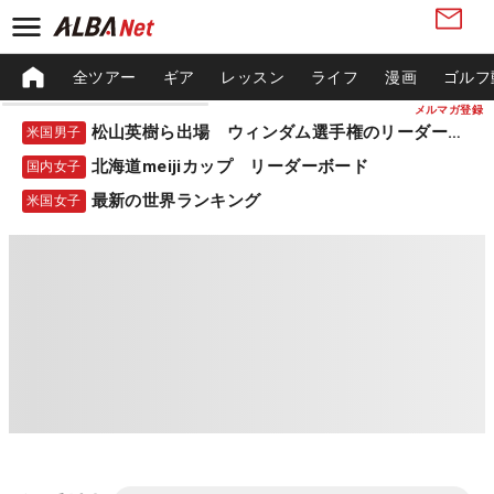
全ツアー
ギア
レッスン
ライフ
漫画
ゴルフ
メルマガ登録
松山英樹ら出場 ウィンダム選手権のリーダーボード
米国男子
北海道meijiカップ リーダーボード
国内女子
最新の世界ランキング
米国女子