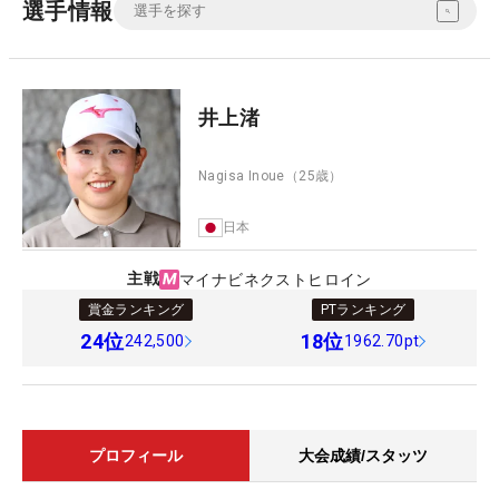
選手情報
井上渚
Nagisa Inoue
（25歳）
日本
主戦
マイナビネクストヒロイン
賞金ランキング
PTランキング
24
位
18
位
242,500
1962.70pt
プロフィール
大会成績/スタッツ