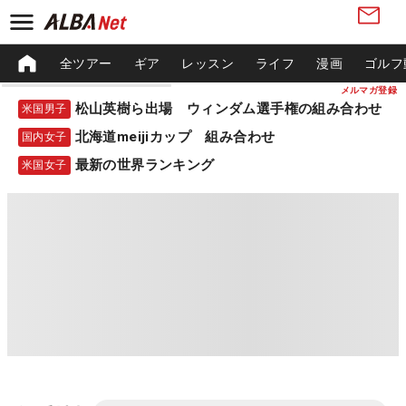
全ツアー
ギア
レッスン
ライフ
漫画
ゴルフ
メルマガ登録
松山英樹ら出場 ウィンダム選手権の組み合わせ
米国男子
北海道meijiカップ 組み合わせ
国内女子
最新の世界ランキング
米国女子