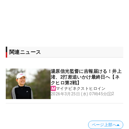
関連ニュース
湯原信光監督に吉報届ける！井上
渚、2打差追いかけ最終日へ【ネ
クヒロ第2戦】
マイナビネクストヒロイン
2
2026年3月25日 (水) 07時45分
ページ上部へ