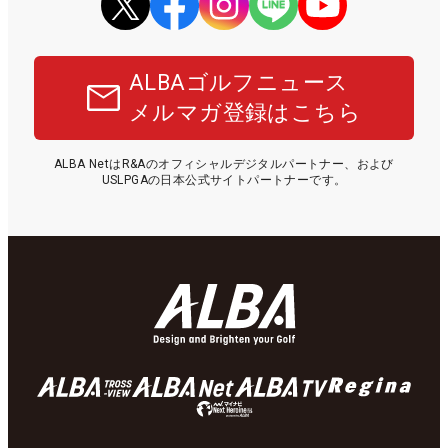
ALBAゴルフニュース
メルマガ登録はこちら
ALBA NetはR&Aのオフィシャルデジタルパートナー、および
USLPGAの日本公式サイトパートナーです。