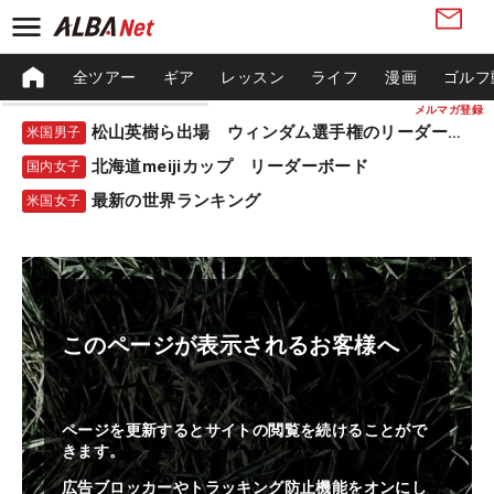
全ツアー
ギア
レッスン
ライフ
漫画
ゴルフ
メルマガ登録
松山英樹ら出場 ウィンダム選手権のリーダーボード
米国男子
北海道meijiカップ リーダーボード
国内女子
最新の世界ランキング
米国女子
このページが表示されるお客様へ
ページを更新するとサイトの閲覧を続けることがで
きます。
広告ブロッカーやトラッキング防止機能をオンにし