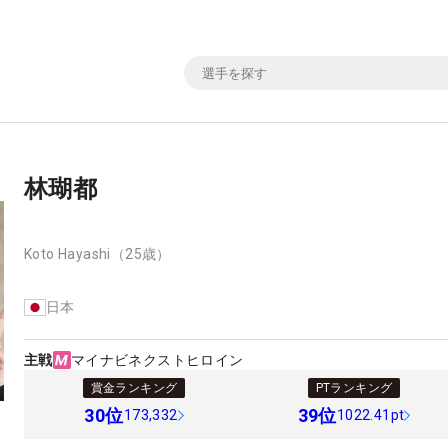
林瑚都
Koto Hayashi
（25歳）
日本
主戦
マイナビネクストヒロイン
賞金ランキング
PTランキング
30
位
39
位
173,332
1022.41pt