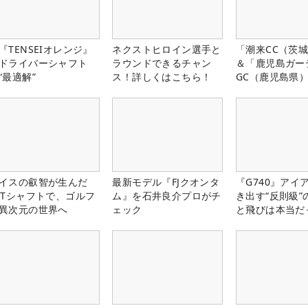
『TENSEIオレンジ』
ネクストヒロイン選手と
「潮来CC（茨
ドライバーシャフト
ラウンドできるチャン
＆「鹿児島ガー
“最適解”
ス！詳しくはこちら！
GC（鹿児島県
料プレー券が当
イスの叡智が生んだ
最新モデル『FJクオンタ
『G740』アイ
PTシャフトで、ゴルフ
ム』を石井良介プロがチ
き出す“反則級”
異次元の世界へ
ェック
と飛びは本当だ