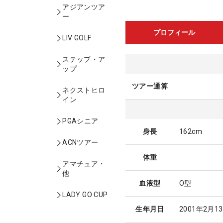
アジアンツア
ー
プロフィール
LIV GOLF
ステップ・ア
ップ
ツアー通算
ネクストヒロ
イン
PGAシニア
身長
162cm
ACNツアー
体重
アマチュア・
他
血液型
O型
LADY GO CUP
生年月日
2001年2月1