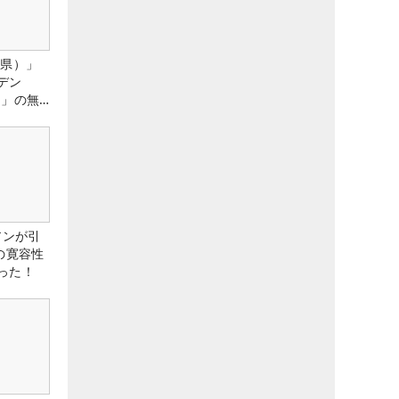
城県）」
デン
）」の無
たる！！
アンが引
の寛容性
った！