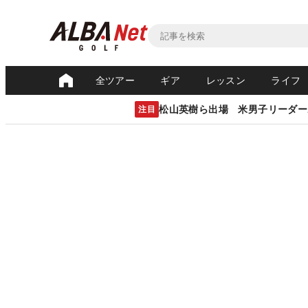
全ツアー
ギア
レッスン
ライフ
松山英樹ら出場 米男子リーダー
注目