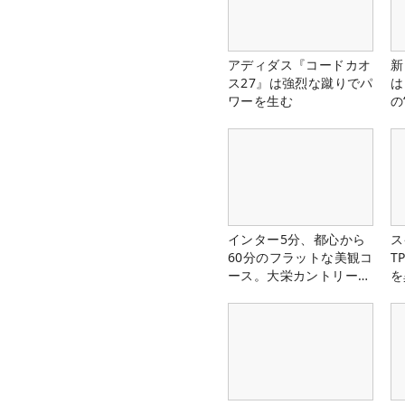
アディダス『コードカオ
新
ス27』は強烈な蹴りでパ
は
ワーを生む
の
インター5分、都心から
ス
60分のフラットな美観コ
T
ース。大栄カントリー俱
を
楽部（千葉県）