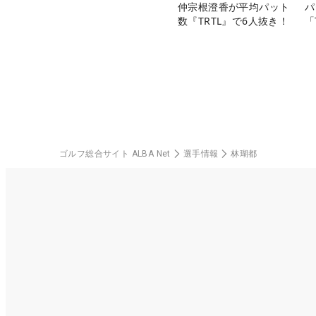
仲宗根澄香が平均パット
パ
数『TRTL』で6人抜き！
「
ゴルフ総合サイト ALBA Net
選手情報
林瑚都