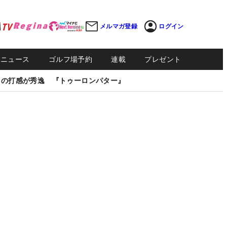
メルマガ登録
ログイン
Sニュース
ゴルフ場予約
連載
プレゼント
しの打感が秀逸 『トゥーロンパター』