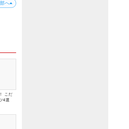
上部へ
！ こだ
ツ4選