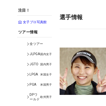
注目！
選手情報
女子プロ写真館
ツアー情報
全ツアー
JLPGA
国内女子
JGTO
国内男子
LPGA
米国女子
PGA
米国男子
DPワ
欧州男子
ールド