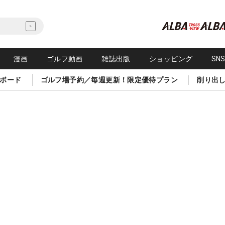
漫画
ゴルフ動画
雑誌出版
ショッピング
SN
ボード
ゴルフ場予約／毎週更新！限定優待プラン
削り出