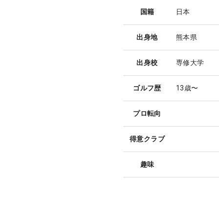
国籍
日本
出身地
熊本県
出身校
専修大学
ゴルフ歴
13歳〜
プロ転向
得意クラブ
趣味