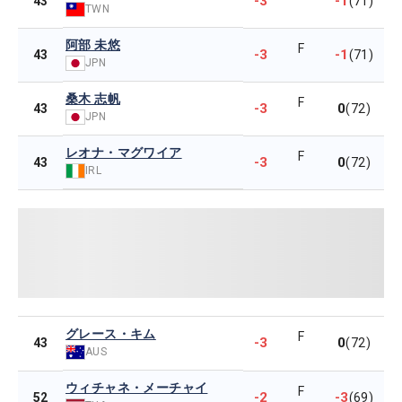
-3
-1
43
(71)
TWN
阿部 未悠
F
-3
-1
43
(71)
JPN
桑木 志帆
F
-3
0
43
(72)
JPN
レオナ・マグワイア
F
-3
0
43
(72)
IRL
グレース・キム
F
-3
0
43
(72)
AUS
ウィチャネ・メーチャイ
F
-2
-3
52
(69)