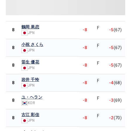
鶴岡 果恋
F
-8
-5
8
(67)
JPN
小祝 さくら
F
-8
-5
8
(67)
JPN
笹生 優花
F
-8
-5
8
(67)
JPN
岩井 千怜
F
-8
-4
8
(68)
JPN
ユ・ヘラン
F
-8
-3
8
(69)
KOR
古江 彩佳
F
-8
-2
8
(70)
JPN