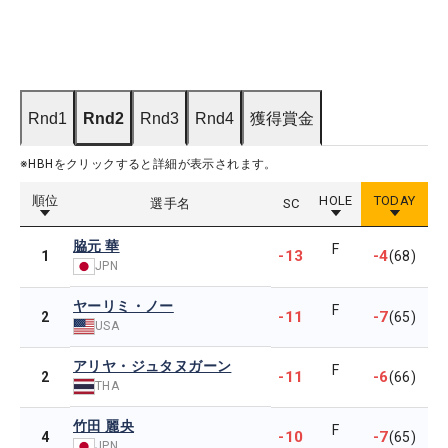
Rnd1
Rnd2
Rnd3
Rnd4
獲得賞金
※HBHをクリックすると詳細が表示されます。
順位
HOLE
TODAY
選手名
SC
脇元 華
F
-13
-4
1
(68)
JPN
ヤーリミ・ノー
F
-11
-7
2
(65)
USA
アリヤ・ジュタヌガーン
F
-11
-6
2
(66)
THA
竹田 麗央
F
-10
-7
4
(65)
JPN