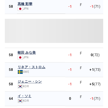
髙橋 彩華
F
-1
-1
58
(71)
JPN
蛭田 みな美
F
-1
0
58
(72)
JPN
リネア・ストロム
F
-1
+1
58
(73)
SWE
ジェニー・シン
F
-1
+5
58
(77)
KOR
イ・ソミ
F
0
-1
64
(71)
KOR