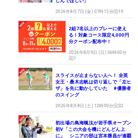
しんでほしい」
2026年8月7日 (金) 07時15分
19
2組7名以上のプレーに使え
る！対象コース限定4,000円
分クーポン配布中！
2026年8月9日 (日) 06時00分
1
スライスが止まらない人へ！ 全英
女王・桑木志帆は切り返しで「左ヒ
ザ」を先に動かしていた #優勝者
のスイング
2026年8月8日 (土) 12時00分
32
初出場の鳥海颯汰が岩手県オープン
初V「この大会を機にどんどん上
に」 シニアの部は宮本勝昌が連覇