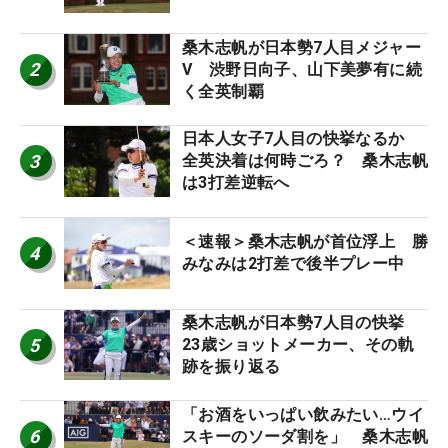
桑木志帆が日本勢7人目メジャー
2
V 渋野日向子、山下美夢有に続
く全英制覇
日本人女子7人目の快挙なるか
3
全英決着は何時ごろ？ 桑木志帆
は3打差逆転へ
＜速報＞桑木志帆が首位浮上 勝
4
みなみは2打差で後半プレー中
桑木志帆が日本勢7人目の快挙
5
23歳ショットメーカー、その軌
跡を振り返る
「お酒をいっぱい飲みたい…ウイ
6
スキーのソーダ割を」 桑木志帆