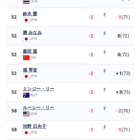
THA
鈴木 愛
F
-2
-1
52
(71)
JPN
勝 みなみ
F
-2
0
52
(72)
JPN
森田 遥
F
-2
0
52
(72)
CHI
堀 琴音
F
-2
+1
52
(73)
JPN
ミンジー・リー
F
-2
+3
52
(75)
AUS
ルーシー・リー
F
-1
-2
58
(70)
USA
渋野 日向子
F
-1
-1
58
(71)
JPN