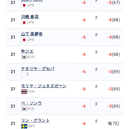
F
-6
-5
21
(67)
JPN
川﨑 春花
F
-6
-4
21
(68)
JPN
山下 美夢有
F
-6
-4
21
(68)
JPN
申ジエ
F
-6
-4
21
(68)
KOR
ナタリヤ・グセバ
F
-6
-3
21
(69)
0
モリヤ・ジュタヌガーン
F
-6
-3
21
(69)
THA
ペ・ソンウ
F
-6
-3
21
(69)
KOR
リン・グラント
F
-6
0
21
(72)
SWE