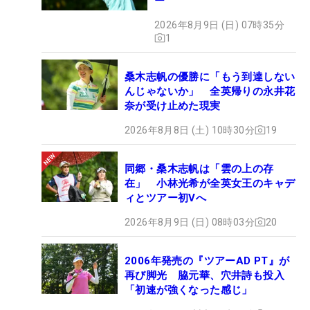
ー
2026年8月9日 (日) 07時35分
1
桑木志帆の優勝に「もう到達しない
んじゃないか」 全英帰りの永井花
奈が受け止めた現実
2026年8月8日 (土) 10時30分
19
同郷・桑木志帆は「雲の上の存
在」 小林光希が全英女王のキャデ
ィとツアー初Vへ
2026年8月9日 (日) 08時03分
20
2006年発売の『ツアーAD PT』が
再び脚光 脇元華、穴井詩も投入
「初速が強くなった感じ」