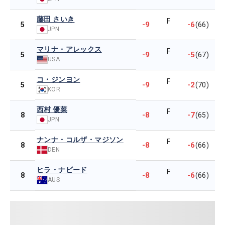
藤田 さいき
F
-9
-6
5
(66)
JPN
マリナ・アレックス
F
-9
-5
5
(67)
USA
コ・ジンヨン
F
-9
-2
5
(70)
KOR
西村 優菜
F
-8
-7
8
(65)
JPN
ナンナ・コルザ・マジソン
F
-8
-6
8
(66)
DEN
ヒラ・ナビード
F
-8
-6
8
(66)
AUS