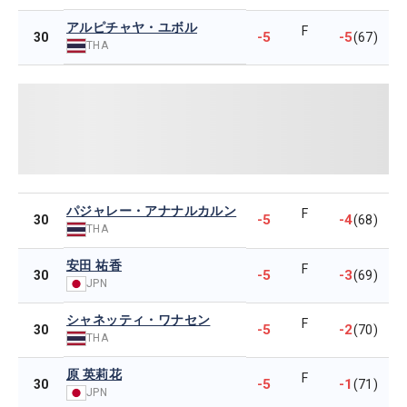
アルピチャヤ・ユボル
F
-5
-5
30
(67)
THA
パジャレー・アナナルカルン
F
-5
-4
30
(68)
THA
安田 祐香
F
-5
-3
30
(69)
JPN
シャネッティ・ワナセン
F
-5
-2
30
(70)
THA
原 英莉花
F
-5
-1
30
(71)
JPN