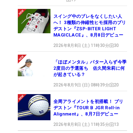
スイング中のブレをなくしたい人
へ！ 3種類の伸縮性ヒモ採用のブリ
ヂストン『ZSP-BITER LIGHT
MAGICLACE』、8月8日デビュー
2026年8月8日 (土) 11時30分
30
「ほぼメンタル」パター入らず今季
2度目の予選落ち 佐久間朱莉に何
が起きている？
2026年8月9日 (日) 08時39分
20
全周アライメントを初搭載！ ブリ
ヂストン『TOUR B JGR Roll-in
Alignment』、8月7日デビュー
2026年8月8日 (土) 11時35分
13