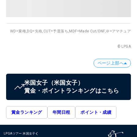
WD=棄権,
DQ=失格,
CUT=予選落ち,
MDF=Made Cut/DNF,
＠=アマチュア
© LPGA
ページ上部へ
米国女子
（米国女子）
賞金・ポイントランキングはこちら
賞金ランキング
年間日程
ポイント・成績
LPGAツアー
米国女子