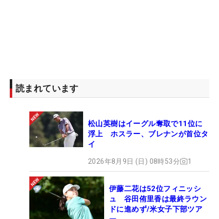
読まれています
松山英樹はイーグル奪取で11位に
浮上 ホスラー、ブレナンが首位タ
イ
2026年8月9日 (日) 08時53分
1
伊藤二花は52位フィニッシ
ュ 谷田侑里香は最終ラウン
ドに進めず/米女子下部ツア