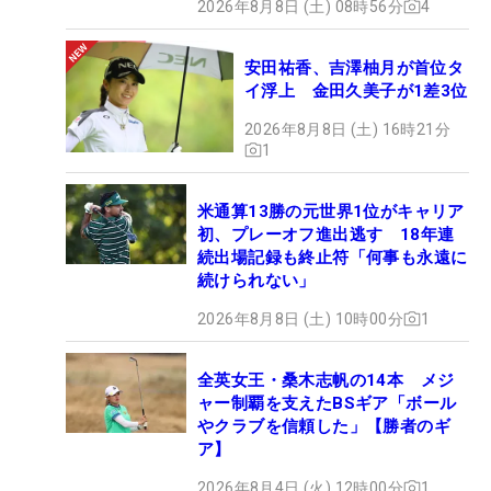
2026年8月8日 (土) 08時56分
4
安田祐香、吉澤柚月が首位タ
イ浮上 金田久美子が1差3位
2026年8月8日 (土) 16時21分
1
米通算13勝の元世界1位がキャリア
初、プレーオフ進出逃す 18年連
続出場記録も終止符「何事も永遠に
続けられない」
2026年8月8日 (土) 10時00分
1
全英女王・桑木志帆の14本 メジ
ャー制覇を支えたBSギア「ボール
やクラブを信頼した」【勝者のギ
ア】
2026年8月4日 (火) 12時00分
1