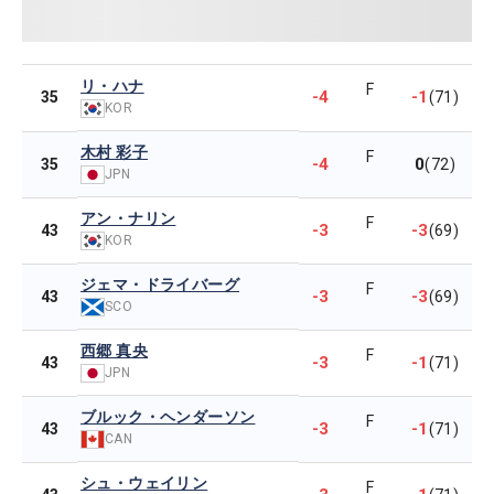
リ・ハナ
F
-4
-1
35
(71)
KOR
木村 彩子
F
-4
0
35
(72)
JPN
アン・ナリン
F
-3
-3
43
(69)
KOR
ジェマ・ドライバーグ
F
-3
-3
43
(69)
SCO
西郷 真央
F
-3
-1
43
(71)
JPN
ブルック・ヘンダーソン
F
-3
-1
43
(71)
CAN
シュ・ウェイリン
F