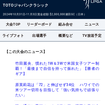
TOTOジャパンクラシック
2024年10月31日-11月3日
賞金総額
$2,000,000
瀬田GC（日本）
大会TOP
リーダーボード
組み合せ
ニュース
ライブフォト
出場選手
概要など
TV放送予定
【この大会のニュース】
竹田麗央、慣れた1W＆3Wで米国女子ツアー制
覇！「最後まで自信を持って振れた」【勝者の
ギア】
原英莉花は「72」と伸ばせず34位 ハワイでの
米ツアー切符を目指して「強い気持ちで頑張り
たい」