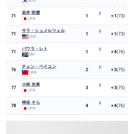
KOR
岩井 明愛
F
1
+1
71
(73)
JPN
サラ・シュメルツェル
F
1
+1
71
(73)
USA
パウラ・レト
F
1
+4
71
(76)
SAF
チェン・ペイユン
F
2
+3
76
(75)
TWN
小林 光希
F
3
+3
77
(75)
JPN
神谷 そら
F
4
+4
78
(76)
JPN