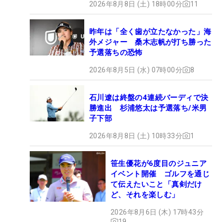
2026年8月8日 (土) 18時00分
11
昨年は「全く歯が立たなかった」海
外メジャー 桑木志帆が打ち勝った
予選落ちの恐怖
2026年8月5日 (水) 07時00分
8
石川遼は終盤の4連続バーディで決
勝進出 杉浦悠太は予選落ち/米男
子下部
2026年8月8日 (土) 10時33分
1
笹生優花が6度目のジュニア
イベント開催 ゴルフを通じ
て伝えたいこと「真剣だけ
ど、それを楽しむ」
2026年8月6日 (木) 17時43分
19