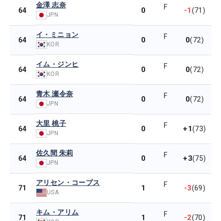
金澤 志奈
F
0
-1
64
(71)
JPN
イ・ミニョン
F
0
0
64
(72)
KOR
イム・ジンヒ
F
0
0
64
(72)
KOR
青木 瀬令奈
F
0
0
64
(72)
JPN
大里 桃子
F
0
+1
64
(73)
JPN
佐久間 朱莉
F
0
+3
64
(75)
JPN
アリセン・コープス
F
1
-3
71
(69)
USA
キム・アリム
F
1
-2
71
(70)