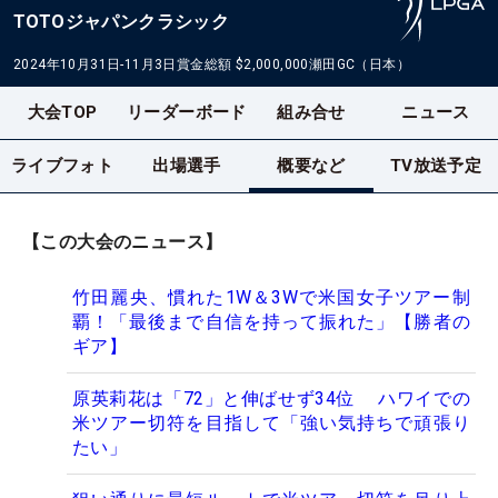
TOTOジャパンクラシック
2024年10月31日-11月3日
賞金総額
$2,000,000
瀬田GC（日本）
大会TOP
リーダーボード
組み合せ
ニュース
ライブフォト
出場選手
概要など
TV放送予定
【この大会のニュース】
竹田麗央、慣れた1W＆3Wで米国女子ツアー制
覇！「最後まで自信を持って振れた」【勝者の
ギア】
原英莉花は「72」と伸ばせず34位 ハワイでの
米ツアー切符を目指して「強い気持ちで頑張り
たい」