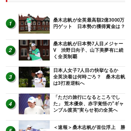
桑木志帆が全英最高額2億3000万
1
円ゲット 日本勢の獲得賞金は？
桑木志帆が日本勢7人目メジャー
2
V 渋野日向子、山下美夢有に続
く全英制覇
日本人女子7人目の快挙なるか
3
全英決着は何時ごろ？ 桑木志帆
は3打差逆転へ
「ただの旅行になるところでし
4
た」 荒木優奈、赤字覚悟の“ギャ
ンブル渡英”実らせ初の全英へ
＜速報＞桑木志帆が首位浮上 勝
5