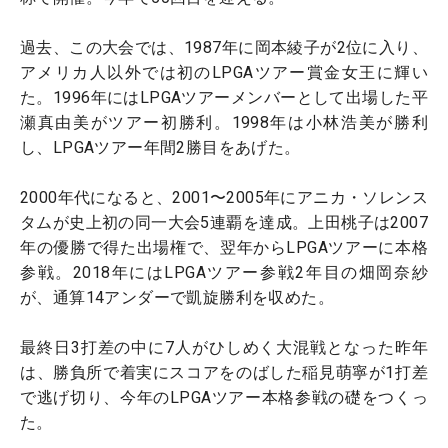
過去、この大会では、1987年に岡本綾子が2位に入り、
アメリカ人以外では初のLPGAツアー賞金女王に輝い
た。1996年にはLPGAツアーメンバーとして出場した平
瀬真由美がツアー初勝利。1998年は小林浩美が勝利
し、LPGAツアー年間2勝目をあげた。
2000年代になると、2001〜2005年にアニカ・ソレンス
タムが史上初の同一大会5連覇を達成。上田桃子は2007
年の優勝で得た出場権で、翌年からLPGAツアーに本格
参戦。2018年にはLPGAツアー参戦2年目の畑岡奈紗
が、通算14アンダーで凱旋勝利を収めた。
最終日3打差の中に7人がひしめく大混戦となった昨年
は、勝負所で着実にスコアをのばした稲見萌寧が1打差
で逃げ切り、今年のLPGAツアー本格参戦の礎をつくっ
た。