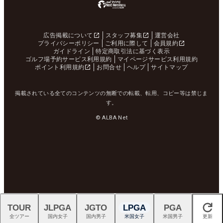
広告掲載について
スタッフ募集
運営会社
プライバシーポリシー
ご利用に際して
会員規約
ガイドライン
特定商取引法に基づく表示
ゴルフ場予約サービス利用規約
マイページサービス利用規約
ポイント利用規約
お問合せ
ヘルプ
サイトマップ
掲載されている全てのコンテンツの無断での転載、転用、コピー等は禁じま
す。
© ALBA Net
TOUR
JLPGA
JGTO
LPGA
PGA
閉じる
全ツアー
国内女子
国内男子
米国女子
米国男子
更新