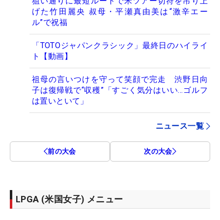
狙い通りに最短ルートで米ツアー切符を吊り上
げた竹田麗央 叔母・平瀬真由美は“激辛エー
ル”で祝福
「TOTOジャパンクラシック」最終日のハイライ
ト【動画】
祖母の言いつけを守って笑顔で完走 渋野日向
子は復帰戦で“収穫”「すごく気分はいい…ゴルフ
は置いといて」
ニュース一覧
前の大会
次の大会
LPGA (米国女子) メニュー