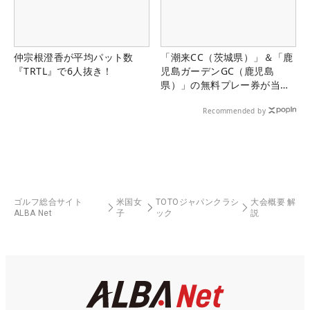
仲宗根澄香が平均パット数
「潮来CC（茨城県）」＆「鹿
『TRTL』で6人抜き！
児島ガーデンGC（鹿児島
県）」の無料プレー券が当た
る！！
Recommended by
ゴルフ総合サイト
米国女
TOTOジャパンクラシ
大会概要 解
ALBA Net
子
ック
説