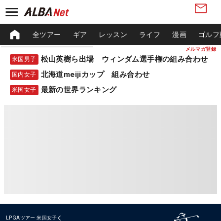
全ツアー
ギア
レッスン
ライフ
漫画
ゴルフ
メルマガ登録
松山英樹ら出場 ウィンダム選手権の組み合わせ
米国男子
北海道meijiカップ 組み合わせ
国内女子
最新の世界ランキング
米国女子
LPGAツアー
米国女子