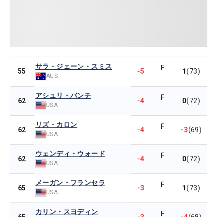
サラ・ジェーン・スミス
F
-5
1
55
(73)
AUS
アシュリ・バンチ
F
-4
0
62
(72)
USA
リズ・カロン
F
-4
-3
62
(69)
USA
ウェンディ・ウォード
F
-4
0
62
(72)
USA
メーガン・フランセラ
F
-3
1
65
(73)
USA
カリン・スヨディン
F