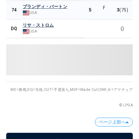
ブランディ・バートン
F
5
3
74
(75)
USA
リサ・ストロム
DQ
()
USA
WD=棄権,
DQ=失格,
CUT=予選落ち,
MDF=Made Cut/DNF,
＠=アマチュア
© LPGA
ページ上部へ