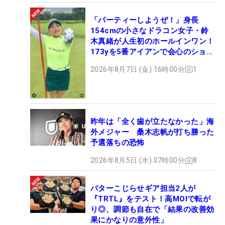
「パーティーしようぜ！」身長
154cmの小さなドラコン女子・鈴
木真緒が人生初のホールインワン！
173yを5番アイアンで会心のショッ
ト
2026年8月7日 (金) 16時00分
1
昨年は「全く歯が立たなかった」海
外メジャー 桑木志帆が打ち勝った
予選落ちの恐怖
2026年8月5日 (水) 07時00分
8
パターこじらせギア担当2人が
『TRTL』をテスト！高MOIで転が
り◎、調節も自在で「結果の改善効
果にかなりの意外性」