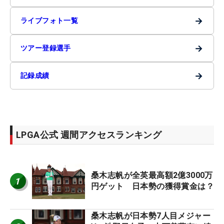
→
ライブフォト一覧
→
ツアー登録選手
→
記録成績
LPGA公式 週間アクセスランキング
桑木志帆が全英最高額2億3000万
1
円ゲット 日本勢の獲得賞金は？
桑木志帆が日本勢7人目メジャー