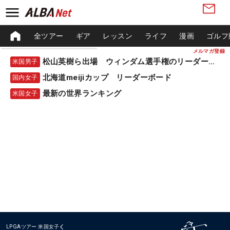
全ツアー
ギア
レッスン
ライフ
漫画
ゴルフ
メルマガ登録
松山英樹ら出場 ウィンダム選手権のリーダーボード
米国男子
北海道meijiカップ リーダーボード
国内女子
最新の世界ランキング
米国女子
LPGAツアー
米国女子