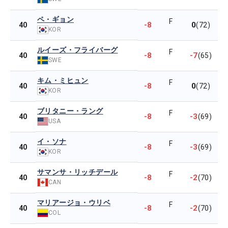
ペ・ギョン
F
-8
0
40
(72)
KOR
ルイーズ・フライバーグ
F
-8
-7
40
(65)
SWE
キム・ミヒュン
F
-8
0
40
(72)
KOR
ブリタニー・ラング
F
-8
-3
40
(69)
USA
イ・ソナ
F
-8
-3
40
(69)
KOR
サマンサ・リッチデール
F
-8
-2
40
(70)
CAN
マリアージョ・ウリベ
F
-8
-2
40
(70)
COL