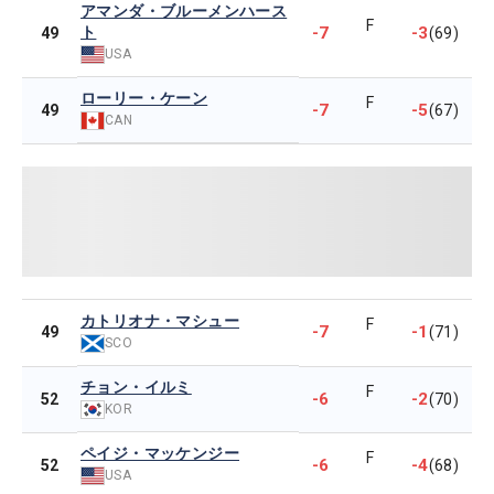
アマンダ・ブルーメンハース
F
ト
-7
-3
49
(69)
USA
ローリー・ケーン
F
-7
-5
49
(67)
CAN
カトリオナ・マシュー
F
-7
-1
49
(71)
SCO
チョン・イルミ
F
-6
-2
52
(70)
KOR
ペイジ・マッケンジー
F
-6
-4
52
(68)
USA