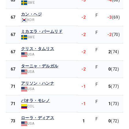
-3
-4
65
(68)
SWE
カン・ヘジ
F
-2
-3
67
(69)
KOR
ミカエラ・パームリド
F
-2
-2
67
(70)
SWE
クリス・タムリス
F
-2
2
67
(74)
USA
ターニャ・デルガル
F
-2
0
67
(72)
USA
アリソン・ハンナ
F
-1
5
71
(77)
USA
パオラ・モレノ
F
-1
1
71
(73)
COL
ローラ・ディアス
F
1
0
73
(72)
USA