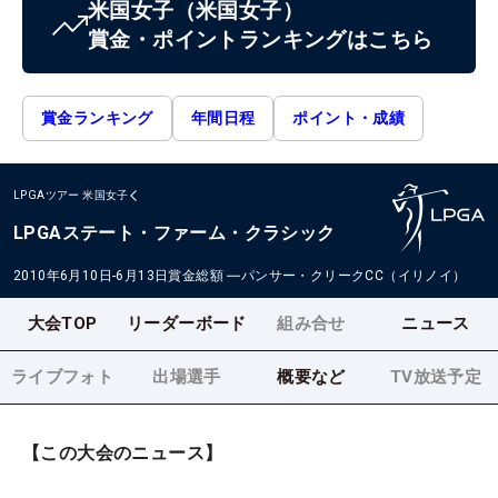
米国女子
（米国女子）
賞金・ポイントランキングはこちら
賞金ランキング
年間日程
ポイント・成績
LPGAツアー
米国女子
LPGAステート・ファーム・クラシック
2010年6月10日-6月13日
賞金総額
―
パンサー・クリークCC（イリノイ）
大会TOP
リーダーボード
組み合せ
ニュース
ライブフォト
出場選手
概要など
TV放送予定
【この大会のニュース】