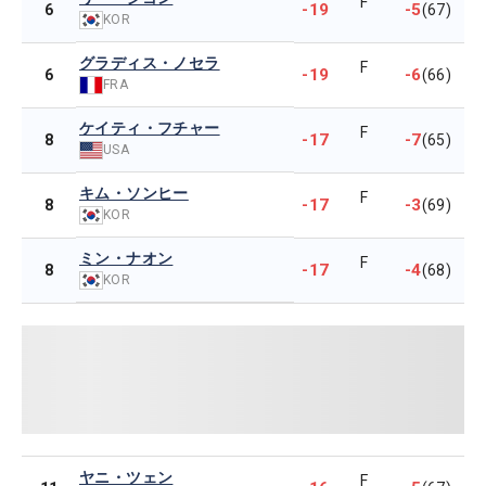
F
-19
-5
6
(67)
KOR
グラディス・ノセラ
F
-19
-6
6
(66)
FRA
ケイティ・フチャー
F
-17
-7
8
(65)
USA
キム・ソンヒー
F
-17
-3
8
(69)
KOR
ミン・ナオン
F
-17
-4
8
(68)
KOR
ヤニ・ツェン
F