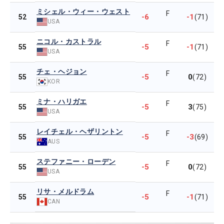
ミシェル・ウィー・ウェスト
F
-6
-1
52
(71)
USA
ニコル・カストラル
F
-5
-1
55
(71)
USA
チェ・ヘジョン
F
-5
0
55
(72)
KOR
ミナ・ハリガエ
F
-5
3
55
(75)
USA
レイチェル・ヘザリントン
F
-5
-3
55
(69)
AUS
ステファニー・ローデン
F
-5
0
55
(72)
USA
リサ・メルドラム
F
-5
-1
55
(71)
CAN