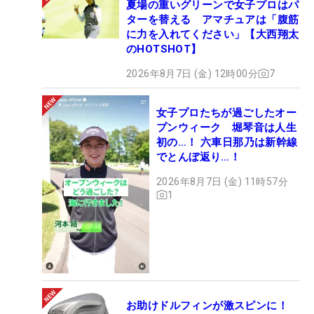
夏場の重いグリーンで女子プロはパ
ターを替える アマチュアは「腹筋
に力を入れてください」【大西翔太
のHOTSHOT】
2026年8月7日 (金) 12時00分
7
女子プロたちが過ごしたオー
プンウィーク 堀琴音は人生
初の…！ 六車日那乃は新幹線
でとんぼ返り…！
2026年8月7日 (金) 11時57分
1
お助けドルフィンが激スピンに！