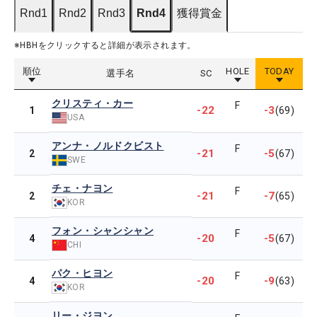
Rnd1
Rnd2
Rnd3
Rnd4
獲得賞金
※HBHをクリックすると詳細が表示されます。
順位
HOLE
TODAY
選手名
SC
クリスティ・カー
F
-22
-3
1
(69)
USA
アンナ・ノルドクビスト
F
-21
-5
2
(67)
SWE
チェ・ナヨン
F
-21
-7
2
(65)
KOR
フォン・シャンシャン
F
-20
-5
4
(67)
CHI
パク・ヒヨン
F
-20
-9
4
(63)
KOR
リー・ジヨン