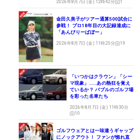
2026年8月7日 (金) 12時42分
1
金田久美子がツアー通算500試合に
参戦！ プロ18年目の大記録達成に
「あんびりーばぼー」
2026年8月7日 (金) 11時25分
19
「いつかはクラウン」「シー
マ現象」……あの熱狂を覚え
ているか？ バブルのゴルフ場
を彩った名車たち
2026年8月7日 (金) 11時30分
10
ゴルフウェアとは一味違うギャップ
にノックアウト！ ファンが惚れ直