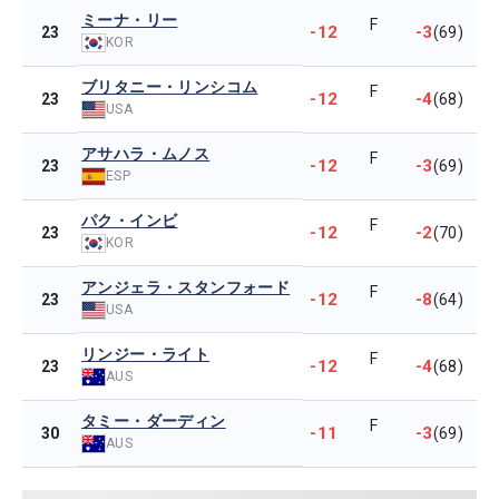
ミーナ・リー
F
-12
-3
23
(69)
KOR
ブリタニー・リンシコム
F
-12
-4
23
(68)
USA
アサハラ・ムノス
F
-12
-3
23
(69)
ESP
パク・インビ
F
-12
-2
23
(70)
KOR
アンジェラ・スタンフォード
F
-12
-8
23
(64)
USA
リンジー・ライト
F
-12
-4
23
(68)
AUS
タミー・ダーディン
F
-11
-3
30
(69)
AUS