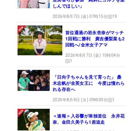
里美香らが参加「純粋にゴルフを楽
しんでほしい」
2026年8月7日 (金) 07時15分
19
首位通過の岩永杏奈がマッチ
1回戦に勝利 廣吉優梨菜も2
回戦へ/全米女子アマ
2026年8月7日 (金) 10時04分
1
「日向子ちゃんを見て育った」 桑
木志帆が全英女王に 今度は憧れら
れる存在へ
2026年8月4日 (火) 09時00分
1
＜速報＞入谷響が単独首位 永井花
奈、金田久美子ら1差追走