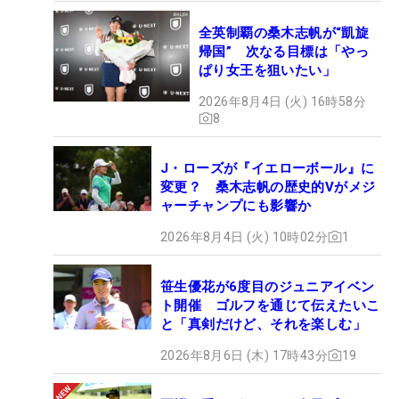
全英制覇の桑木志帆が“凱旋
帰国” 次なる目標は「やっ
ぱり女王を狙いたい」
2026年8月4日 (火) 16時58分
8
J・ローズが『イエローボール』に
変更？ 桑木志帆の歴史的Vがメジ
ャーチャンプにも影響か
2026年8月4日 (火) 10時02分
1
笹生優花が6度目のジュニアイベン
ト開催 ゴルフを通じて伝えたいこ
と「真剣だけど、それを楽しむ」
2026年8月6日 (木) 17時43分
19