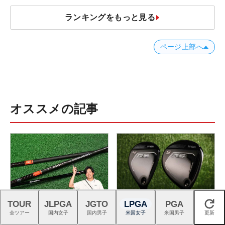
ランキングをもっと見る
ページ上部へ
オススメの記事
TOUR
JLPGA
JGTO
LPGA
PGA
閉じる
新『TENSEIオレンジ』はドラ
プロギアのRS DUOはFW・UT
全ツアー
国内女子
国内男子
米国女子
米国男子
更新
イバーシャフトの“最適解”
も完成度が高く購入者続出！