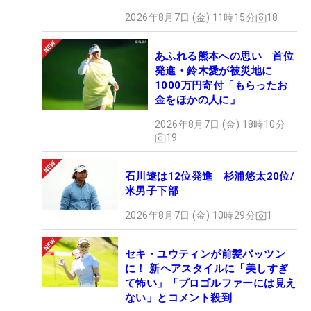
2026年8月7日 (金) 11時15分
18
あふれる熊本への思い 首位
発進・鈴木愛が被災地に
1000万円寄付「もらったお
金をほかの人に」
2026年8月7日 (金) 18時10分
19
石川遼は12位発進 杉浦悠太20位/
米男子下部
2026年8月7日 (金) 10時29分
1
セキ・ユウティンが前髪パッツン
に！ 新ヘアスタイルに「美しすぎ
て怖い」「プロゴルファーには見え
ない」とコメント殺到