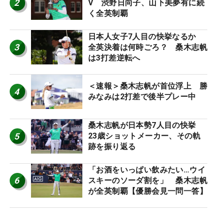
2
V 渋野日向子、山下美夢有に続
く全英制覇
日本人女子7人目の快挙なるか
3
全英決着は何時ごろ？ 桑木志帆
は3打差逆転へ
＜速報＞桑木志帆が首位浮上 勝
4
みなみは2打差で後半プレー中
桑木志帆が日本勢7人目の快挙
5
23歳ショットメーカー、その軌
跡を振り返る
「お酒をいっぱい飲みたい…ウイ
6
スキーのソーダ割を」 桑木志帆
が全英制覇【優勝会見一問一答】