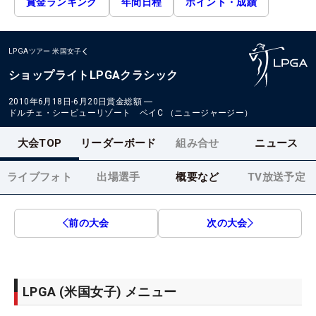
賞金ランキング
年間日程
ポイント・成績
LPGAツアー
米国女子
ショップライトLPGAクラシック
2010年6月18日-6月20日
賞金総額
―
ドルチェ・シービューリゾート ベイC （ニュージャージー）
大会TOP
リーダーボード
組み合せ
ニュース
ライブフォト
出場選手
概要など
TV放送予定
前の大会
次の大会
LPGA (米国女子) メニュー