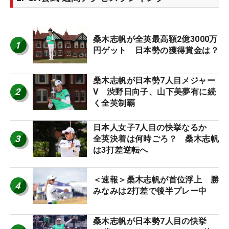
桑木志帆が全英最高額2億3000万
1
円ゲット 日本勢の獲得賞金は？
桑木志帆が日本勢7人目メジャー
2
V 渋野日向子、山下美夢有に続
く全英制覇
日本人女子7人目の快挙なるか
3
全英決着は何時ごろ？ 桑木志帆
は3打差逆転へ
＜速報＞桑木志帆が首位浮上 勝
4
みなみは2打差で後半プレー中
桑木志帆が日本勢7人目の快挙