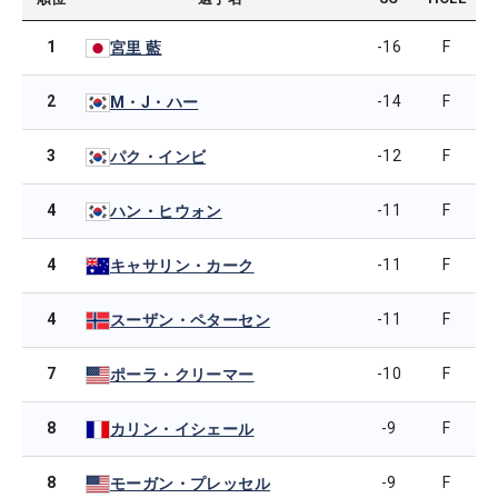
1
-16
F
宮里 藍
2
-14
F
M・J・ハー
3
-12
F
パク・インビ
4
-11
F
ハン・ヒウォン
4
-11
F
キャサリン・カーク
4
-11
F
スーザン・ペターセン
7
-10
F
ポーラ・クリーマー
8
-9
F
カリン・イシェール
8
-9
F
モーガン・プレッセル