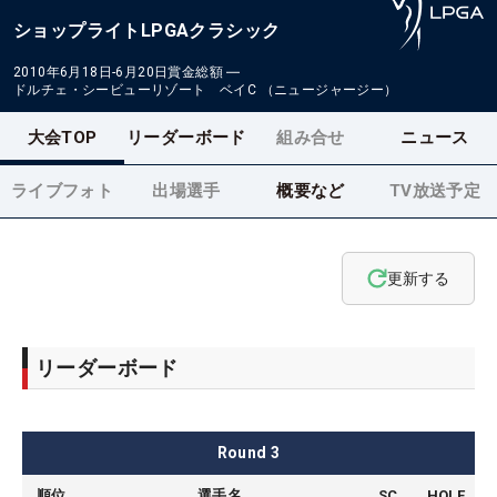
ショップライトLPGAクラシック
2010年6月18日-6月20日
賞金総額
―
ドルチェ・シービューリゾート ベイC （ニュージャージー）
大会TOP
リーダーボード
組み合せ
ニュース
ライブフォト
出場選手
概要など
TV放送予定
更新する
リーダーボード
Round
3
順位
選手名
SC
HOLE