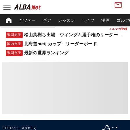
全ツアー
ギア
レッスン
ライフ
漫画
ゴルフ
メルマガ登録
松山英樹ら出場 ウィンダム選手権のリーダーボード
米国男子
北海道meijiカップ リーダーボード
国内女子
最新の世界ランキング
米国女子
LPGAツアー
米国女子