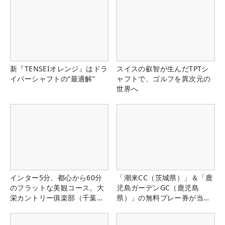
新『TENSEIオレンジ』はドラ
スイスの叡智が生んだTPTシ
イバーシャフトの“最適解”
ャフトで、ゴルフを異次元の
世界へ
インター5分、都心から60分
「潮来CC（茨城県）」＆「鹿
のフラットな美観コース。大
児島ガーデンGC（鹿児島
栄カントリー俱楽部（千葉
県）」の無料プレー券が当た
県）
る！！