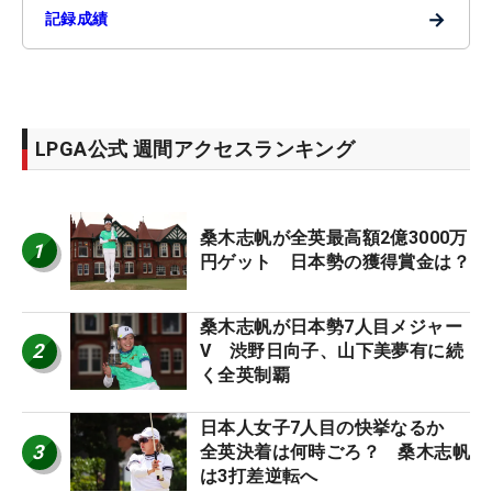
→
記録成績
LPGA公式 週間アクセスランキング
桑木志帆が全英最高額2億3000万
1
円ゲット 日本勢の獲得賞金は？
桑木志帆が日本勢7人目メジャー
2
V 渋野日向子、山下美夢有に続
く全英制覇
日本人女子7人目の快挙なるか
3
全英決着は何時ごろ？ 桑木志帆
は3打差逆転へ