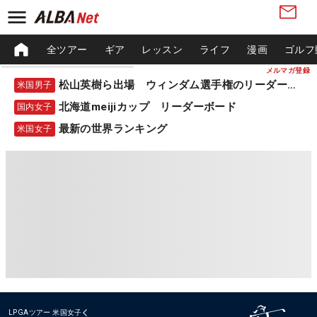
全ツアー
ギア
レッスン
ライフ
漫画
ゴルフ
メルマガ登録
松山英樹ら出場 ウィンダム選手権のリーダーボード
米国男子
北海道meijiカップ リーダーボード
国内女子
最新の世界ランキング
米国女子
LPGAツアー
米国女子