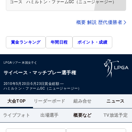
コース
ハミルトン・ファームGC（ニュージャージー）
概要 解説 歴代優勝者
賞金ランキング
年間日程
ポイント・成績
LPGAツアー
米国女子
サイベース・マッチプレー選手権
2010年5月20日-5月23日
賞金総額
―
ハミルトン・ファームGC（ニュージャージー）
大会TOP
リーダーボード
組み合せ
ニュース
ライブフォト
出場選手
概要など
TV放送予定