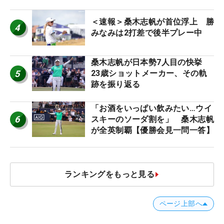
＜速報＞桑木志帆が首位浮上 勝
4
みなみは2打差で後半プレー中
桑木志帆が日本勢7人目の快挙
5
23歳ショットメーカー、その軌
跡を振り返る
「お酒をいっぱい飲みたい…ウイ
6
スキーのソーダ割を」 桑木志帆
が全英制覇【優勝会見一問一答】
ランキングをもっと見る
ページ上部へ