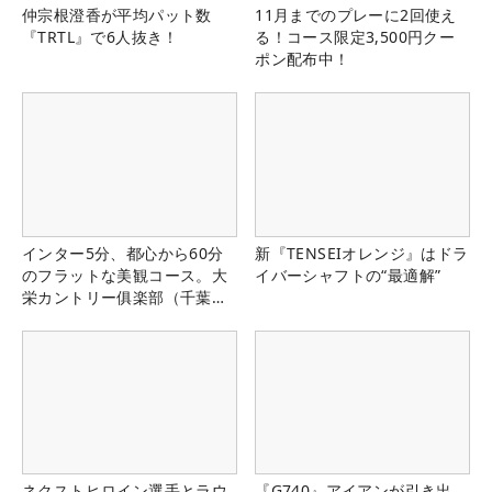
仲宗根澄香が平均パット数
11月までのプレーに2回使え
『TRTL』で6人抜き！
る！コース限定3,500円クー
ポン配布中！
インター5分、都心から60分
新『TENSEIオレンジ』はドラ
のフラットな美観コース。大
イバーシャフトの“最適解”
栄カントリー俱楽部（千葉
県）
ネクストヒロイン選手とラウ
『G740』アイアンが引き出