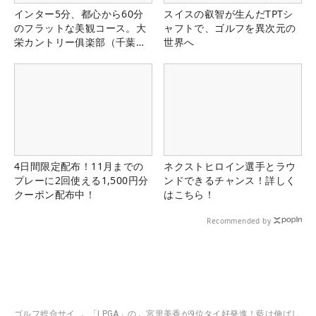
インター5分、都心から60分
スイスの叡智が生んだTPTシ
のフラットな美観コース。大
ャフトで、ゴルフを異次元の
栄カントリー俱楽部（千葉
世界へ
県）
4日間限定配布！11月までの
ネクストヒロイン選手とラウ
プレーに2回使える1,500円分
ンドできるチャンス！詳しく
クーポン配布中！
はこちら！
Recommended by
ゴルフ総合サイ
「LPGA」の
宮里美香が9位タイ好発進！藍は伸ばし