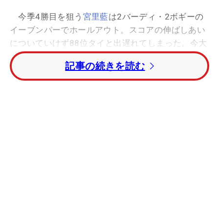
今季4勝目を狙う
宮里藍
は2バーディ・2ボギーの
イーブンパーでホールアウト。スコアの伸ばしあい
についていけず88位タイと出遅れてしまった。今大
会の結果いかんでは世界ランキングナンバー1戴冠
記事の続きを読む
もあるが、出だしでいきなりつまづいてしまった。
まずは予選突破へ向け明日の巻き返しを誓う。
8アンダーで走る中国ゴルフ界期待の若手
シャン
シャン・フェン
を猛追したのが
宮里美香
。5バーデ
ィ・ノーボギーと安定したゴルフをみせ9位タイと
大混戦の上位陣の中で輝きを放った。直近の出場ト
ーナメント「
ヨネックスレディスゴルフトーナメン
ト
」では3位と好成績を残しているだけに、さらな
る躍進が期待できそうだ。
【初日の順位】