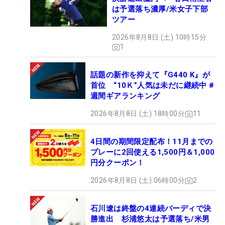
は予選落ち濃厚/米女子下部
ツアー
2026年8月8日 (土) 10時15分
1
話題の新作を抑えて『G440 K』が
首位 “10Ｋ”人気は未だに継続中 #
週間ギアランキング
2026年8月8日 (土) 18時00分
11
4日間の期間限定配布！11月までの
プレーに2回使える1,500円＆1,000
円分クーポン！
2026年8月8日 (土) 06時00分
2
石川遼は終盤の4連続バーディで決
勝進出 杉浦悠太は予選落ち/米男