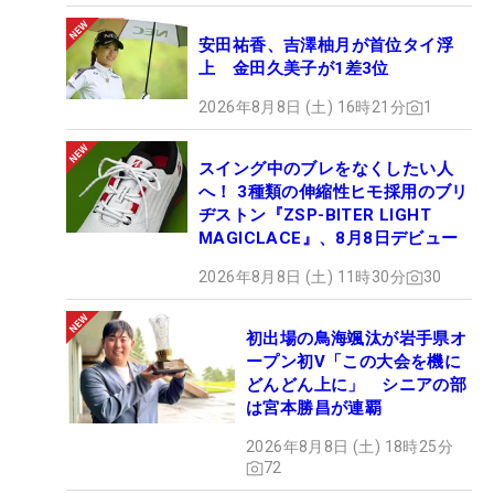
安田祐香、吉澤柚月が首位タイ浮
上 金田久美子が1差3位
2026年8月8日 (土) 16時21分
1
スイング中のブレをなくしたい人
へ！ 3種類の伸縮性ヒモ採用のブリ
ヂストン『ZSP-BITER LIGHT
MAGICLACE』、8月8日デビュー
2026年8月8日 (土) 11時30分
30
初出場の鳥海颯汰が岩手県オ
ープン初V「この大会を機に
どんどん上に」 シニアの部
は宮本勝昌が連覇
2026年8月8日 (土) 18時25分
72