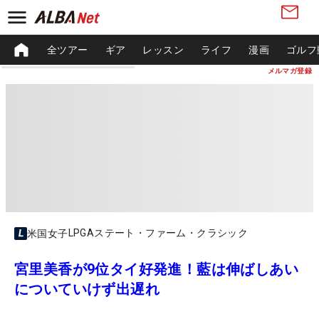
全ツアー
ギア
レッスン
ライフ
漫画
ゴルフ
メルマガ登録
LPGAステート・ファーム・クラシック
米国女子
宮里美香が9位タイ好発進！藍は伸ばしあい
についていけず出遅れ