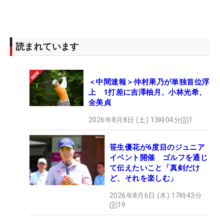
1位：
シャンシャン・フェン
(-8)
2位T：
ジュリ・インクスター
(-7)
2位T：
ナ・イェン・チョイ
(-7)
読まれています
4位T：
ミーナ・リー
(-6)
4位T：
キム・ソンヒー
(-6)
4位T：
アンナ・ノルドクビスト
(-6)
＜中間速報＞仲村果乃が単独首位浮
4位T：M・J・ハー(-6)
上 1打差に吉澤柚月、小林光希、
4位T：
アレイナ・シャープ
(-6)
全美貞
9位T：
宮里美香
(-5)他6名
2026年8月8日 (土) 13時04分
1
88位T：
宮里藍
(E)他20名
笹生優花が6度目のジュニア
イベント開催 ゴルフを通じ
て伝えたいこと「真剣だけ
ど、それを楽しむ」
2026年8月6日 (木) 17時43分
19