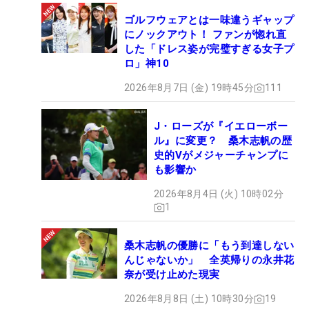
ゴルフウェアとは一味違うギャップ
にノックアウト！ ファンが惚れ直
した「ドレス姿が完璧すぎる女子プ
ロ」神10
2026年8月7日 (金) 19時45分
111
J・ローズが『イエローボー
ル』に変更？ 桑木志帆の歴
史的Vがメジャーチャンプに
も影響か
2026年8月4日 (火) 10時02分
1
桑木志帆の優勝に「もう到達しない
んじゃないか」 全英帰りの永井花
奈が受け止めた現実
2026年8月8日 (土) 10時30分
19