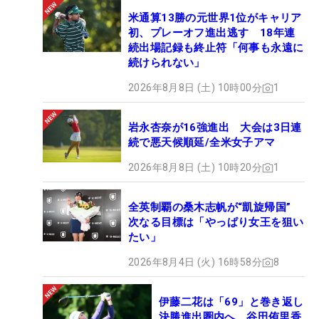
米通算13勝の元世界1位がキャリア
初、プレーオフ進出逃す 18年連
続出場記録も終止符「何事も永遠に
続けられない」
2026年8月8日 (土) 10時00分
1
岩永杏奈が16強進出 大会は3日連
続で悪天候順延/全米女子アマ
2026年8月8日 (土) 10時20分
1
全英制覇の桑木志帆が“凱旋帰国”
次なる目標は「やっぱり女王を狙い
たい」
2026年8月4日 (火) 16時58分
8
伊藤二花は「69」と巻き返し
決勝進出圏内へ 谷田侑里香