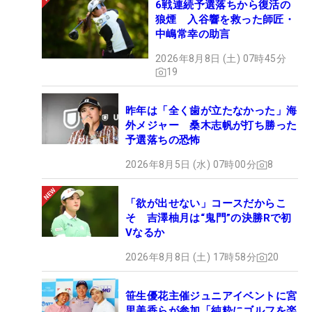
6戦連続予選落ちから復活の
狼煙 入谷響を救った師匠・
中嶋常幸の助言
2026年8月8日 (土) 07時45分
19
昨年は「全く歯が立たなかった」海
外メジャー 桑木志帆が打ち勝った
予選落ちの恐怖
2026年8月5日 (水) 07時00分
8
「欲が出せない」コースだからこ
そ 吉澤柚月は“鬼門”の決勝Rで初
Vなるか
2026年8月8日 (土) 17時58分
20
笹生優花主催ジュニアイベントに宮
里美香らが参加「純粋にゴルフを楽