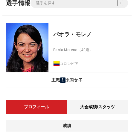
選手情報
パオラ・モレノ
Paola Moreno
（40歳）
コロンビア
主戦
米国女子
プロフィール
大会成績/スタッツ
成績