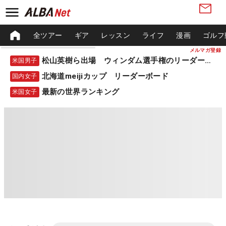
全ツアー
ギア
レッスン
ライフ
漫画
ゴルフ
メルマガ登録
松山英樹ら出場 ウィンダム選手権のリーダーボード
米国男子
北海道meijiカップ リーダーボード
国内女子
最新の世界ランキング
米国女子