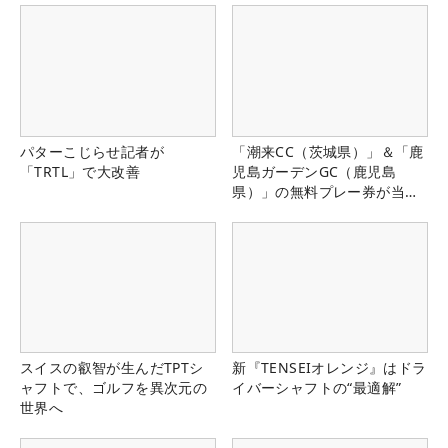
パターこじらせ記者が
「潮来CC（茨城県）」＆「鹿
「TRTL」で大改善
児島ガーデンGC（鹿児島
県）」の無料プレー券が当た
る！！
スイスの叡智が生んだTPTシ
新『TENSEIオレンジ』はドラ
ャフトで、ゴルフを異次元の
イバーシャフトの“最適解”
世界へ