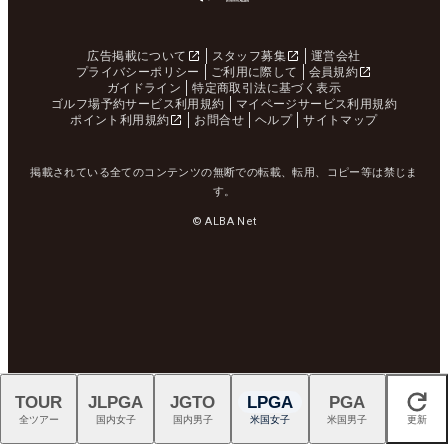
広告掲載について
スタッフ募集
運営会社
プライバシーポリシー
ご利用に際して
会員規約
ガイドライン
特定商取引法に基づく表示
ゴルフ場予約サービス利用規約
マイページサービス利用規約
ポイント利用規約
お問合せ
ヘルプ
サイトマップ
掲載されている全てのコンテンツの無断での転載、転用、コピー等は禁じま
す。
© ALBA Net
TOUR
JLPGA
JGTO
LPGA
PGA
閉じる
全ツアー
国内女子
国内男子
米国女子
米国男子
更新