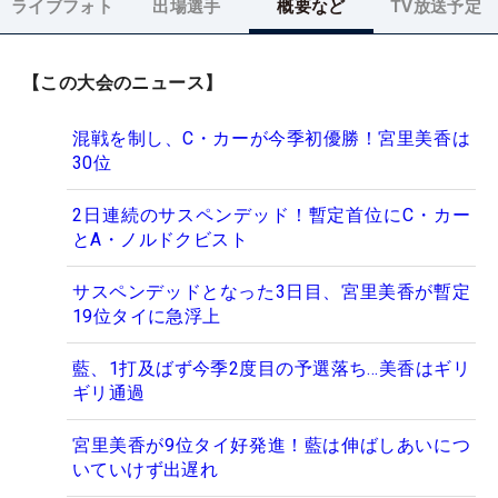
ライブフォト
出場選手
概要など
TV放送予定
【この大会のニュース】
混戦を制し、C・カーが今季初優勝！宮里美香は
30位
2日連続のサスペンデッド！暫定首位にC・カー
とA・ノルドクビスト
サスペンデッドとなった3日目、宮里美香が暫定
19位タイに急浮上
藍、1打及ばず今季2度目の予選落ち…美香はギリ
ギリ通過
宮里美香が9位タイ好発進！藍は伸ばしあいにつ
いていけず出遅れ