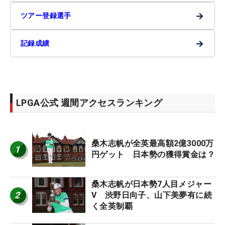
→
ツアー登録選手
→
記録成績
LPGA公式 週間アクセスランキング
桑木志帆が全英最高額2億3000万
1
円ゲット 日本勢の獲得賞金は？
桑木志帆が日本勢7人目メジャー
2
V 渋野日向子、山下美夢有に続
く全英制覇