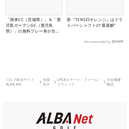
「潮来CC（茨城県）」＆「鹿
新『TENSEIオレンジ』はドラ
児島ガーデンGC（鹿児島
イバーシャフトの“最適解”
県）」の無料プレー券が当た
る！！
Recommended by
ゴルフ総合サイト
米国
LPGAステート・ファーム・
大会概要
ALBA Net
女子
クラシック
解説