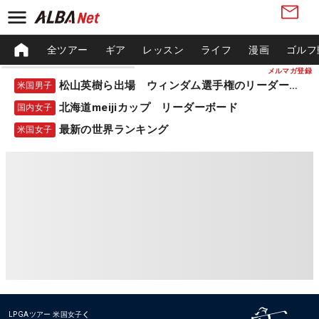
全ツアー
ギア
レッスン
ライフ
漫画
ゴルフ
メルマガ登録
松山英樹ら出場 ウィンダム選手権のリーダーボード
米国男子
北海道meijiカップ リーダーボード
国内女子
最新の世界ランキング
米国女子
LPGAツアー
米国女子