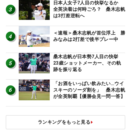
日本人女子7人目の快挙なるか
3
全英決着は何時ごろ？ 桑木志帆
は3打差逆転へ
＜速報＞桑木志帆が首位浮上 勝
4
みなみは2打差で後半プレー中
桑木志帆が日本勢7人目の快挙
5
23歳ショットメーカー、その軌
跡を振り返る
「お酒をいっぱい飲みたい…ウイ
6
スキーのソーダ割を」 桑木志帆
が全英制覇【優勝会見一問一答】
ランキングをもっと見る