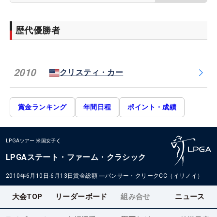
歴代優勝者
2010
クリスティ・カー
賞金ランキング
年間日程
ポイント・成績
LPGAツアー
米国女子
LPGAステート・ファーム・クラシック
2010年6月10日-6月13日
賞金総額
―
パンサー・クリークCC（イリノイ）
大会TOP
リーダーボード
組み合せ
ニュース