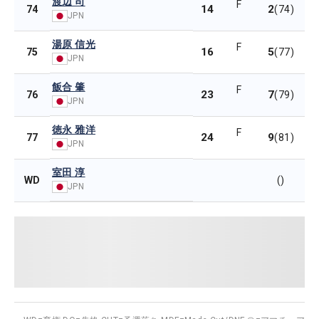
渡辺 司
F
14
2
74
(74)
JPN
湯原 信光
F
16
5
75
(77)
JPN
飯合 肇
F
23
7
76
(79)
JPN
徳永 雅洋
F
24
9
77
(81)
JPN
室田 淳
WD
()
JPN