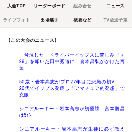
大会TOP
リーダーボード
組み合せ
ニュース
ライブフォト
出場選手
概要など
TV放送予定
【この大会のニュース】
「号泣した」ドライバーイップスに苦しみ『＋
28』を叩いた田中秀道に、倉本昌弘がかけた言
葉
50歳・岩本高志がプロ27年目に悲願の初V！
20代でイップス発症し「アマチュア的発想」で
克服
シニアルーキー・岩本高志が初優勝 宮本勝昌
は5位
シニアルーキー・岩本高志が生徒に必ず教え