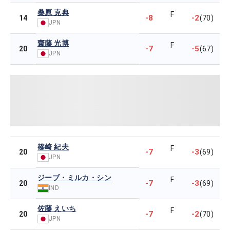
桑原 克典
F
-8
-2
14
(70)
JPN
齋藤 光博
F
-7
-5
20
(67)
JPN
篠崎 紀夫
F
-7
-3
20
(69)
JPN
ジーブ・ミルカ・シン
F
-7
-3
20
(69)
IND
佐藤 えいち
F
-7
-2
20
(70)
JPN