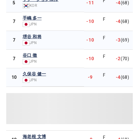
F
-11
-4
5
(68)
KOR
手嶋 多一
F
-10
-4
7
(68)
JPN
堺谷 和将
F
-10
-3
7
(69)
JPN
谷口 徹
F
-10
-2
7
(70)
JPN
久保谷 健一
F
-9
-4
10
(68)
JPN
海老根 文博
F