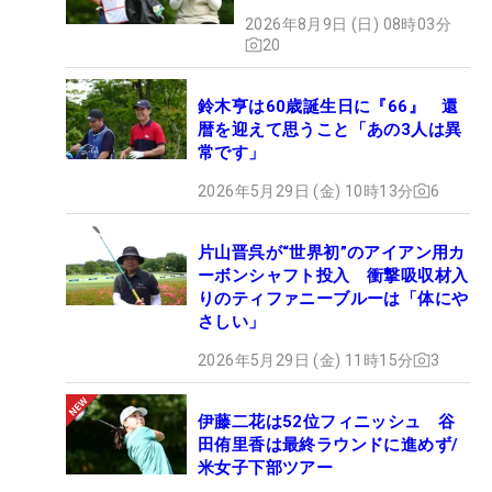
2026年8月9日 (日) 08時03分
20
鈴木亨は60歳誕生日に『66』 還
暦を迎えて思うこと「あの3人は異
常です」
2026年5月29日 (金) 10時13分
6
片山晋呉が“世界初”のアイアン用カ
ーボンシャフト投入 衝撃吸収材入
りのティファニーブルーは「体にや
さしい」
2026年5月29日 (金) 11時15分
3
伊藤二花は52位フィニッシュ 谷
田侑里香は最終ラウンドに進めず/
米女子下部ツアー