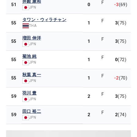
井殿 康和
F
0
-3
51
(69)
JPN
タワン・ウィラチャン
F
1
3
55
(75)
THA
増田 伸洋
F
1
3
55
(75)
JPN
菊池 純
F
1
0
55
(72)
JPN
秋葉 真一
F
1
-2
55
(70)
JPN
羽川 豊
F
2
3
59
(75)
JPN
田口 裕二
F
2
2
59
(74)
JPN