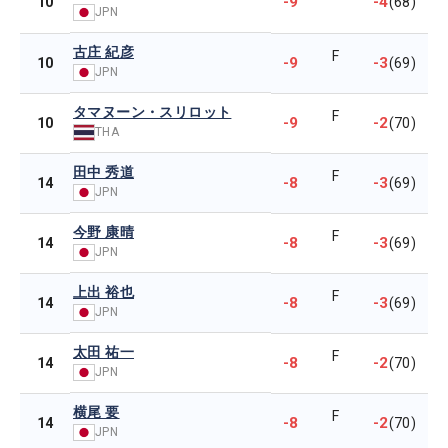
-9
-4
10
(68)
JPN
古庄 紀彦
F
-9
-3
10
(69)
JPN
タマヌーン・スリロット
F
-9
-2
10
(70)
THA
田中 秀道
F
-8
-3
14
(69)
JPN
今野 康晴
F
-8
-3
14
(69)
JPN
上出 裕也
F
-8
-3
14
(69)
JPN
太田 祐一
F
-8
-2
14
(70)
JPN
横尾 要
F
-8
-2
14
(70)
JPN