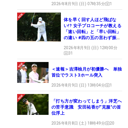
2026年8月9日 (日) 07時35分
1
体を早く回す人ほど飛ばな
い!? 女子プロコーチが教える
「速い回転」と「早い回転」
の違い #四の五の言わず振り
氣れ
2026年8月9日 (日) 12時00分
31
＜速報＞吉澤柚月が初優勝へ 単独
首位でラスト3ホール突入
2026年8月9日 (日) 13時04分
1
「打ち方が変わってしまう」洋芝へ
の苦手意識 安田祐香が“克服”の首
位浮上
2026年8月8日 (土) 18時49分
20