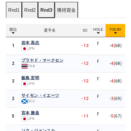
Rnd1
Rnd2
Rnd3
獲得賞金
順位
HOLE
TODAY
選手名
SC
岩本 高志
F
-13
-4
1
(68)
JPN
プラヤド・マークセン
F
-12
-4
2
(68)
THA
飯島 宏明
F
-12
-4
2
(68)
JPN
サイモン・イエーツ
F
-12
-3
2
(69)
SCO
宮本 勝昌
F
-11
-5
5
(67)
JPN
ソク・ジョンユル