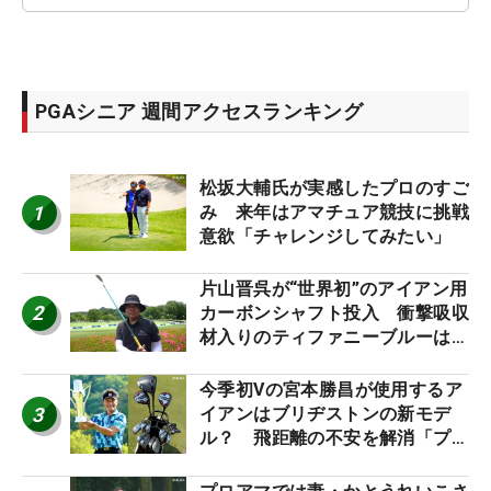
PGAシニア 週間アクセスランキング
松坂大輔氏が実感したプロのすご
1
み 来年はアマチュア競技に挑戦
意欲「チャレンジしてみたい」
片山晋呉が“世界初”のアイアン用
2
カーボンシャフト投入 衝撃吸収
材入りのティファニーブルーは
「体にやさしい」
今季初Vの宮本勝昌が使用するア
3
イアンはブリヂストンの新モデ
ル？ 飛距離の不安を解消「プラ
スなだけに」【勝者のギア】