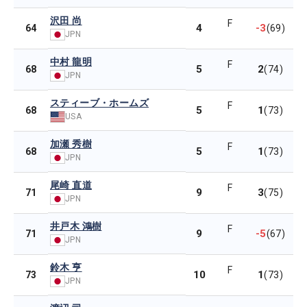
沢田 尚
F
4
-3
64
(69)
JPN
中村 龍明
F
5
2
68
(74)
JPN
スティーブ・ホームズ
F
5
1
68
(73)
USA
加瀬 秀樹
F
5
1
68
(73)
JPN
尾崎 直道
F
9
3
71
(75)
JPN
井戸木 鴻樹
F
9
-5
71
(67)
JPN
鈴木 亨
F
10
1
73
(73)
JPN