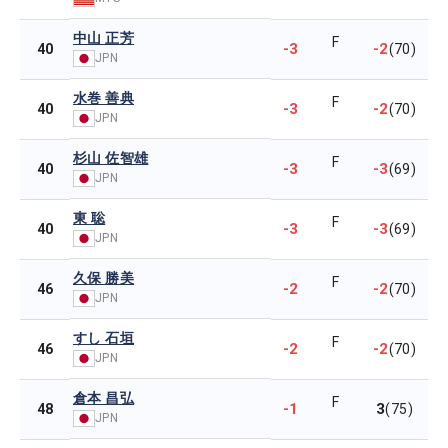
中山 正芳
F
-3
-2
40
(70)
JPN
水巻 善典
F
-3
-2
40
(70)
JPN
杉山 佐智雄
F
-3
-3
40
(69)
JPN
東 聡
F
-3
-3
40
(69)
JPN
久保 勝美
F
-2
-2
46
(70)
JPN
すし 石垣
F
-2
-2
46
(70)
JPN
倉本 昌弘
F
-1
3
48
(75)
JPN