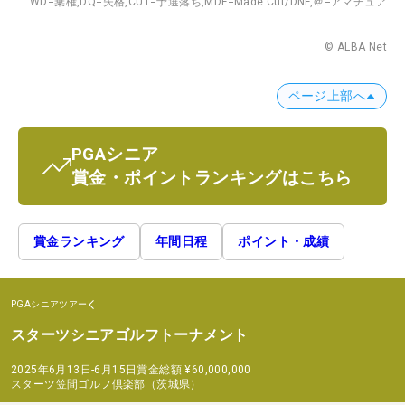
WD=棄権,
DQ=失格,
CUT=予選落ち,
MDF=Made Cut/DNF,
＠=アマチュア
© ALBA Net
ページ上部へ
PGAシニア
賞金・ポイントランキングはこちら
賞金ランキング
年間日程
ポイント・成績
PGAシニアツアー
スターツシニアゴルフトーナメント
2025年6月13日-6月15日
賞金総額
¥60,000,000
スターツ笠間ゴルフ倶楽部（茨城県）