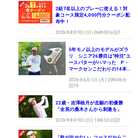
2組7名以上のプレーに使える！対
象コース限定4,000円分クーポン配
布中！
2026年8月9日 (日) 06時00分
1
5年モノ以上のモデルがズラ
リ シニア26勝目は“特注”エ
ースパターがハマった P・
マークセンこだわりの14本
【勝者のギア】
2026年6月1日 (月) 20時06分
10
22歳・吉澤柚月が念願の初優勝
「全英の桑木さんから刺激を」
2026年8月9日 (日) 13時53分
1
「欲が出せない」コースだからこ