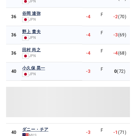
JPN
谷岡 達弥
F
-4
-2
36
(70)
JPN
野上 貴夫
F
-4
-3
36
(69)
JPN
田村 尚之
F
-4
-4
36
(68)
JPN
小久保 晃一
F
-3
0
40
(72)
JPN
ダニー・チア
F
-3
-1
40
(71)
MYS