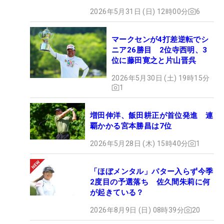
2026年5月31日 (日) 12時00分
6
マークセンが4打差逆転でシ
ニア26勝目 2位寺西明、3
位に藤田寛之と片山晋呉
2026年5月30日 (土) 19時15分
1
増田伸洋、飯田耕正が首位発進 連
覇かかる宮本勝昌は7位
2026年5月28日 (木) 15時40分
1
「ほぼメンタル」パター入らず今季
2度目の予選落ち 佐久間朱莉に何
が起きている？
2026年8月9日 (日) 08時39分
20