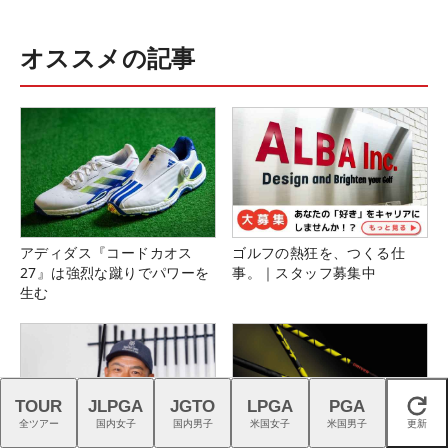
オススメの記事
アディダス『コードカオス
ゴルフの熱狂を、つくる仕
27』は強烈な蹴りでパワーを
事。｜スタッフ募集中
生む
TOUR
JLPGA
JGTO
LPGA
PGA
閉じる
全ツアー
国内女子
国内男子
米国女子
米国男子
更新