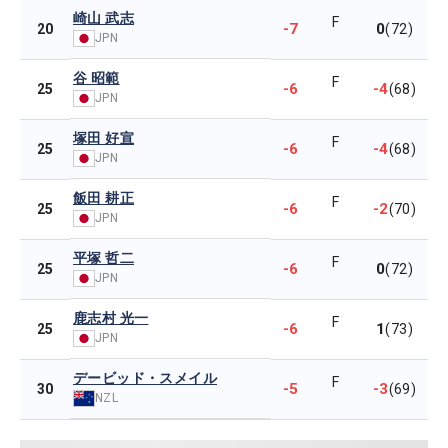
崎山 武志
F
-7
0
20
(72)
JPN
谷 昭範
F
-6
-4
25
(68)
JPN
塚田 好宣
F
-6
-4
25
(68)
JPN
飯田 耕正
F
-6
-2
25
(70)
JPN
平塚 哲二
F
-6
0
25
(72)
JPN
鹿志村 光一
F
-6
1
25
(73)
JPN
デービッド・スメイル
F
-5
-3
30
(69)
NZL