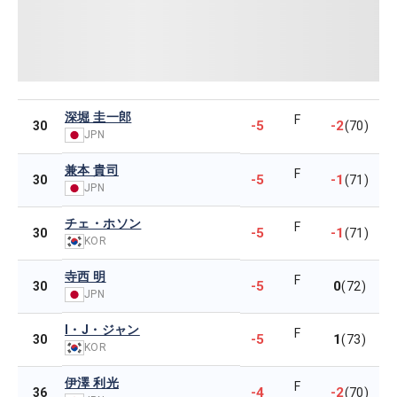
深堀 圭一郎
F
-5
-2
30
(70)
JPN
兼本 貴司
F
-5
-1
30
(71)
JPN
チェ・ホソン
F
-5
-1
30
(71)
KOR
寺西 明
F
-5
0
30
(72)
JPN
I・J・ジャン
F
-5
1
30
(73)
KOR
伊澤 利光
F
-4
-2
36
(70)