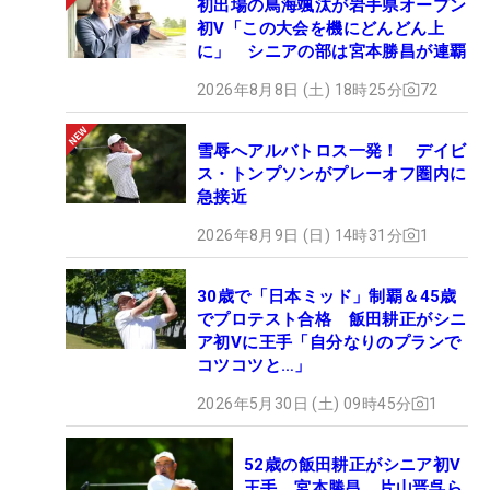
初出場の鳥海颯汰が岩手県オープン
初V「この大会を機にどんどん上
に」 シニアの部は宮本勝昌が連覇
2026年8月8日 (土) 18時25分
72
雪辱へアルバトロス一発！ デイビ
ス・トンプソンがプレーオフ圏内に
急接近
2026年8月9日 (日) 14時31分
1
30歳で「日本ミッド」制覇＆45歳
でプロテスト合格 飯田耕正がシニ
ア初Vに王手「自分なりのプランで
コツコツと…」
2026年5月30日 (土) 09時45分
1
52歳の飯田耕正がシニア初V
王手 宮本勝昌、片山晋呉ら