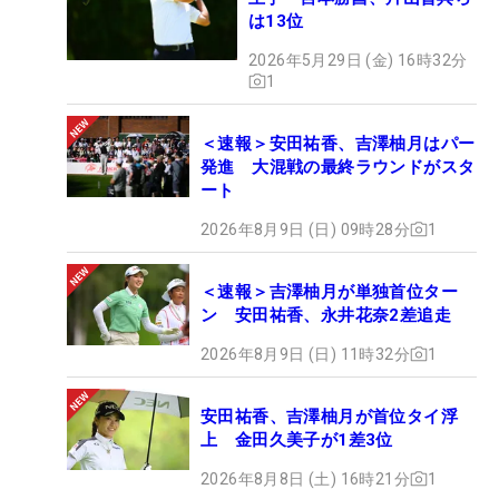
は13位
2026年5月29日 (金) 16時32分
1
＜速報＞安田祐香、吉澤柚月はパー
発進 大混戦の最終ラウンドがスタ
ート
2026年8月9日 (日) 09時28分
1
＜速報＞吉澤柚月が単独首位ター
ン 安田祐香、永井花奈2差追走
2026年8月9日 (日) 11時32分
1
安田祐香、吉澤柚月が首位タイ浮
上 金田久美子が1差3位
2026年8月8日 (土) 16時21分
1