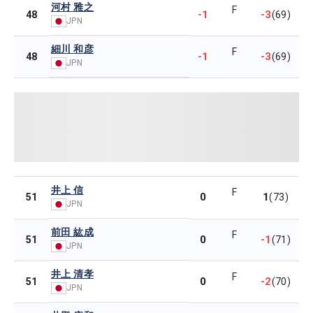
河村 雅之
F
-1
-3
48
(69)
JPN
細川 和彦
F
-1
-3
48
(69)
JPN
井上 信
F
0
1
51
(73)
JPN
前田 紘成
F
0
-1
51
(71)
JPN
井上 清孝
F
0
-2
51
(70)
JPN