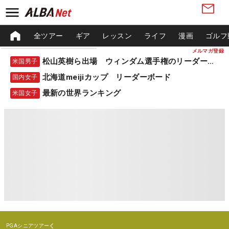
全ツアー
ギア
レッスン
ライフ
漫画
ゴルフ
メルマガ登録
松山英樹ら出場 ウィンダム選手権のリーダーボード
米国男子
北海道meijiカップ リーダーボード
国内女子
最新の世界ランキング
米国女子
PGAシニアツアー