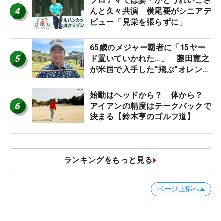
プロアマでは妻・かとうれいこさ
4
んと久々共演 横尾要がシニアデ
ビュー「見栄を張らずに」
65歳のメジャー覇者に「15ヤー
5
ド置いていかれた…」 藤田寛之
が米国で入手した“飛ぶ”オレンジ
シャフトは米シニア使用率2位
始動はヘッドから？ 体から？
6
アイアンの精度はテークバックで
決まる【鈴木亨のゴルフ道】
ランキングをもっと見る
ページ上部へ