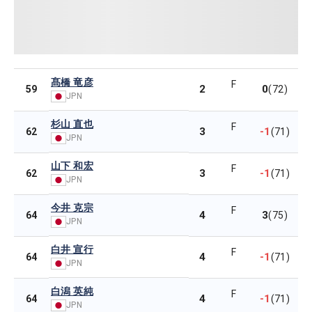
髙橋 竜彦
F
2
0
59
(72)
JPN
杉山 直也
F
3
-1
62
(71)
JPN
山下 和宏
F
3
-1
62
(71)
JPN
今井 克宗
F
4
3
64
(75)
JPN
白井 宣行
F
4
-1
64
(71)
JPN
白潟 英純
F
4
-1
64
(71)
JPN